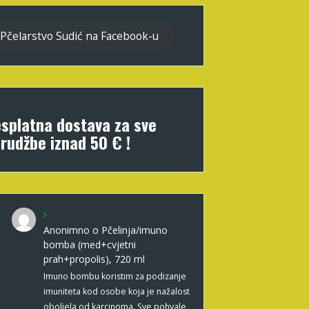
Pčelarstvo Sudić na Facebook-u
splatna dostava za sve
rudžbe iznad 50 € !
Anonimno
o
Pčelinja/imuno
bomba (med+cvjetni
prah+propolis), 720 ml
Imuno bombu koristim za podizanje
imuniteta kod osobe koja je nažalost
oboljela od karcinoma. Sve pohvale