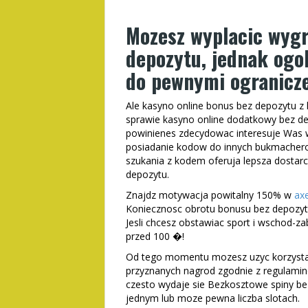
Mozesz wyplacic wygr
depozytu, jednak ogo
do pewnymi ogranicz
Ale kasyno online bonus bez depozytu z
sprawie kasyno online dodatkowy bez de
powinienes zdecydowac interesuje Was 
posiadanie kodow do innych bukmacherow,
szukania z kodem oferuja lepsza dostar
depozytu.
Znajdz motywacja powitalny 150% w
ax
Koniecznosc obrotu bonusu bez depozytu
Jesli chcesz obstawiac sport i wschod-z
przed 100 �!
Od tego momentu mozesz uzyc korzystac
przyznanych nagrod zgodnie z regulami
czesto wydaje sie Bezkosztowe spiny b
jednym lub moze pewna liczba slotach.