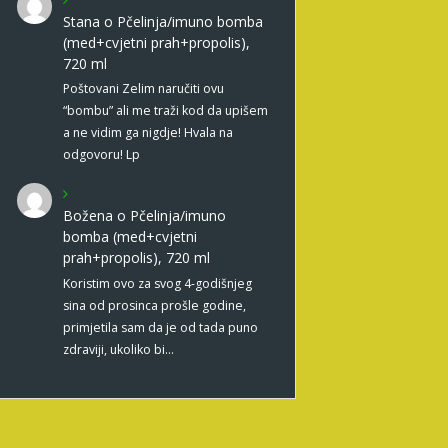
Stana
o
Pčelinja/imuno bomba
(med+cvjetni prah+propolis),
720 ml
Poštovani Zelim naručiti ovu
“bombu” ali me traži kod da upišem
a ne vidim ga nigdje! Hvala na
odgovoru! Lp
Božena
o
Pčelinja/imuno
bomba (med+cvjetni
prah+propolis), 720 ml
Koristim ovo za svog 4-godišnjeg
sina od prosinca prošle godine,
primjetila sam da je od tada puno
zdraviji, ukoliko bi…