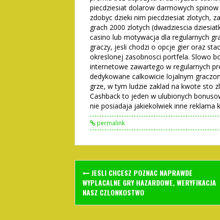
piecdziesiat dolarow darmowych spinow 
zdobyc dzieki nim piecdziesiat zlotych, 
grach 2000 zlotych (dwadziescia dziesia
casino lub motywacja dla regularnych 
graczy, jesli chodzi o opcje gier oraz s
okreslonej zasobnosci portfela. Slowo 
internetowe zawartego w regularnych pr
dedykowane calkowicie lojalnym graczo
grze, w tym ludzie zaklad na kwote sto 
Cashback to jeden w ulubionych bonusow 
nie posiadaja jakiekolwiek inne reklama
permalink
Post
JESLI CHCESZ POZNAC NAPRAWDE
navigation
WYPLACALNE GRY HAZARDOWE, WERYFIKACJA
NASZ CZLONKOSTWO