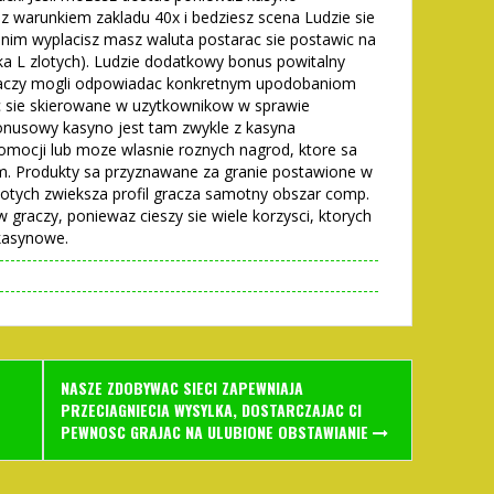
z warunkiem zakladu 40x i bedziesz scena Ludzie sie
zanim wyplacisz masz waluta postarac sie postawic na
tka L zlotych). Ludzie dodatkowy bonus powitalny
graczy mogli odpowiadac konkretnym upodobaniom
tac sie skierowane w uzytkownikow w sprawie
bonusowy kasyno jest tam zwykle z kasyna
omocji lub moze wlasnie roznych nagrod, ktore sa
m. Produkty sa przyznawane za granie postawione w
zlotych zwieksza profil gracza samotny obszar comp.
graczy, poniewaz cieszy sie wiele korzysci, ktorych
 kasynowe.
NASZE ZDOBYWAC SIECI ZAPEWNIAJA
PRZECIAGNIECIA WYSYLKA, DOSTARCZAJAC CI
PEWNOSC GRAJAC NA ULUBIONE OBSTAWIANIE