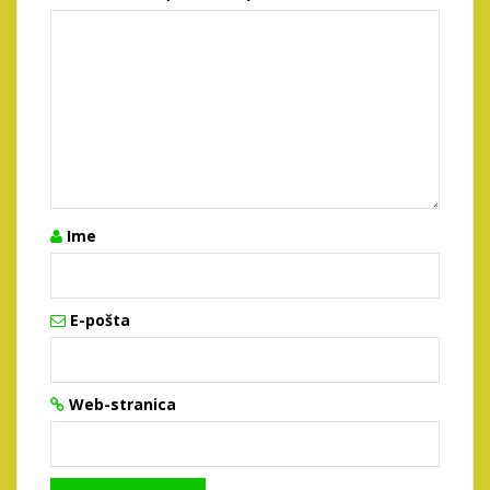
Ime
E-pošta
Web-stranica