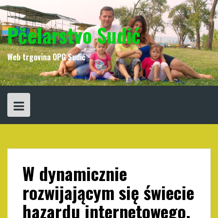
Skip
to
content
Pčelarstvo Sudić
Web trgovina OPG Sudić
W dynamicznie
rozwijającym się świecie
hazardu internetowego,