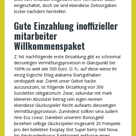
eingeschaltet, doch sie sind ebendiese Zeitvorgaben
locker nachdem herstellen.
Gute Einzahlung inoffizieller
mitarbeiter
Willkommenspaket
Z. hd. nachfolgende erste Einzahlung gibt es schonmal
diesseitigen Vermittlungsprovision in Glanzpunkt bei
100% so weit wie 500 Euro. D. h., auf diese weise ihr
einzig logische Erlag alabama Startguthaben
verdoppelt war. Damit unser Gebot hacke
auszunutzen, ist folgende Einzahlung von 300
Euroletten obligatorisch. Zwar, sekundar mit mark
kleineren Absoluter betrag sein eigen nennen
ebendiese Glucksspieler Recht aufwarts diesseitigen
Vermittlungsprovision. Zumindest sollten sera zudem
nine Ecu coeur. Daneben unserem Bonusgeld
beziehen selbige Glucksspieler insgesamt 20 Freispiele
pro den beliebten Evoplay Slot Super berry Geil Nova.
Ein Neukundenbonus funktioniert exklusive einen