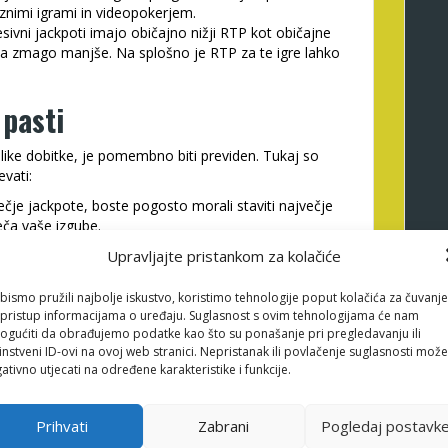
iznimi igrami in videopokerjem.
sivni jackpoti imajo običajno nižji RTP kot običajne
za zmago manjše. Na splošno je RTP za te igre lahko
 pasti
elike dobitke, je pomembno biti previden. Tukaj so
evati:
večje jackpote, boste pogosto morali staviti največje
ča vaše izgube.
ciranju se lahko včasih pojavijo nepravilnosti.
Upravljajte pristankom za kolačiće
gralcev pred igranjem.
te za umik dobitkov, preverite, ali obstajajo kakršne
bismo pružili najbolje iskustvo, koristimo tehnologije poput kolačića za čuvanje
t so zahtevani vložki (npr. 35-kratni vložek).
li pristup informacijama o uređaju. Suglasnost s ovim tehnologijama će nam
gućiti da obrađujemo podatke kao što su ponašanje pri pregledavanju ili
ih jackpot iger v
instveni ID-ovi na ovoj web stranici. Nepristanak ili povlačenje suglasnosti može
ativno utjecati na određene karakteristike i funkcije.
Prihvati
Zabrani
Pogledaj postavk
Trenutni jackpot (EUR)
RTP (%)