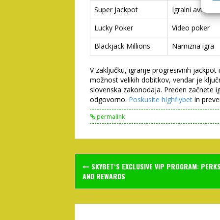
Super Jackpot
Igralni avtomat
Lucky Poker
Video poker
Blackjack Millions
Namizna igra
V zaključku, igranje progresivnih jackpot
možnost velikih dobitkov, vendar je ključno
slovenska zakonodaja. Preden začnete igr
odgovorno.
Poskusite highflybet
in prever
permalink
Post
SKYBET
‘S EXCLUSIVE VIP PROGRAM: PERK
navigation
AND REWARDS