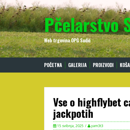
Skip
to
Pčelarstvo 
content
Web trgovina OPG Sudić
POČETNA
GALERIJA
PROIZVODI
KOŠA
Vse o highflybet c
jackpotih
15 svibnja, 2025
yam3t3