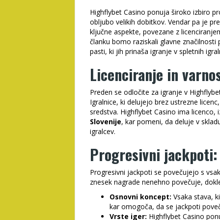
Highflybet Casino ponuja široko izbiro pro
obljubo velikih dobitkov. Vendar pa je 
ključne aspekte, povezane z licenciranj
članku bomo raziskali glavne značilnosti 
pasti, ki jih prinaša igranje v spletnih igra
Licenciranje in varno
Preden se odločite za igranje v Highflybet
Igralnice, ki delujejo brez ustrezne licen
sredstva. Highflybet Casino ima licenco, 
Slovenije
, kar pomeni, da deluje v sklad
igralcev.
Progresivni jackpoti:
Progresivni jackpoti se povečujejo s vsa
znesek nagrade nenehno povečuje, dokler
Osnovni koncept:
Vsaka stava, ki
kar omogoča, da se jackpoti poveč
Vrste iger:
Highflybet Casino ponuj