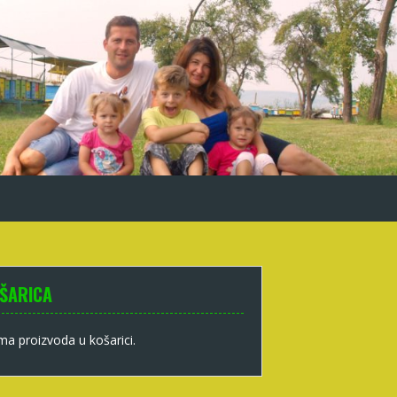
ŠARICA
a proizvoda u košarici.