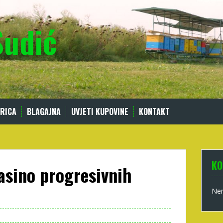
Sudić
RICA
BLAGAJNA
UVJETI KUPOVINE
KONTAKT
KO
asino progresivnih
Nem