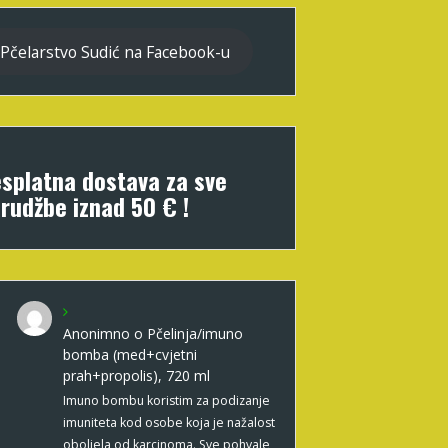
Pčelarstvo Sudić na Facebook-u
splatna dostava za sve
rudžbe iznad 50 € !
Anonimno
o
Pčelinja/imuno
bomba (med+cvjetni
prah+propolis), 720 ml
Imuno bombu koristim za podizanje
imuniteta kod osobe koja je nažalost
oboljela od karcinoma. Sve pohvale