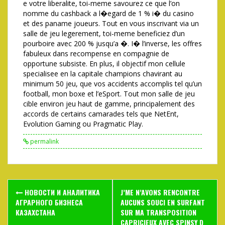
e votre liberalite, toi-meme savourez ce que l’on
nomme du cashback a l�egard de 1 % i� du casino
et des paname joueurs. Tout en vous inscrivant via un
salle de jeu legerement, toi-meme beneficiez d’un
pourboire avec 200 % jusqu’a �. I� l’inverse, les offres
fabuleux dans recompense en compagnie de
opportune subsiste. En plus, il objectif mon cellule
specialisee en la capitale champions chavirant au
minimum 50 jeu, que vos accidents accomplis tel qu’un
football, mon boxe et l’eSport. Tout mon salle de jeu
cible environ jeu haut de gamme, principalement des
accords de certains camarades tels que NetEnt,
Evolution Gaming ou Pragmatic Play.
permalink
Post
НОВОСТИ И АНАЛИТИКА
J’ME N’AVONS RENCONTRE
navigation
АГРАРНОГО БИЗНЕСА
AUCUNS SOUCI EN SURFANT
КАЗАХСТАНА
SUR MA TRANSPOSITION
CAPRICIEUX AVEC SPINSY D