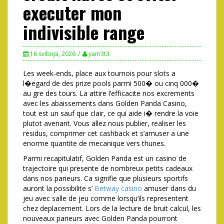
executer mon
indivisible range
16 svibnja, 2026
yam3t3
Les week-ends, place aux tournois pour slots a
l�egard de des prize pools parmi 500� ou cinq 000�
au gre des tours. La attire l’efficacite nos excrements
avec les abaissements dans Golden Panda Casino,
tout est un sauf que clair, ce qui aide i� rendre la voie
plutot avenant. Vous allez nous publier, realiser les
residus, comprimer cet cashback et s’amuser a une
enorme quantite de mecanique vers thunes.
Parmi recapitulatif, Golden Panda est un casino de
trajectoire qui presente de nombreux petits cadeaux
dans nos parieurs. Ca signifie que plusieurs sportifs
auront la possibilite s’
Betway casino
amuser dans du
jeu avec salle de jeu comme lorsqu’ils representent
chez deplacement. Lors de la lecture de bruit calcul, les
nouveaux parieurs avec Golden Panda pourront