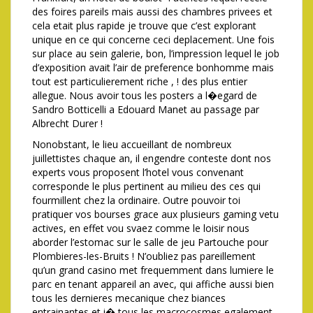
des foires pareils mais aussi des chambres privees et
cela etait plus rapide je trouve que c’est explorant
unique en ce qui concerne ceci deplacement. Une fois
sur place au sein galerie, bon, l’impression lequel le job
d’exposition avait l’air de preference bonhomme mais
tout est particulierement riche , ! des plus entier
allegue. Nous avoir tous les posters a l�egard de
Sandro Botticelli a Edouard Manet au passage par
Albrecht Durer !
Nonobstant, le lieu accueillant de nombreux
juillettistes chaque an, il engendre conteste dont nos
experts vous proposent l’hotel vous convenant
corresponde le plus pertinent au milieu des ces qui
fourmillent chez la ordinaire. Outre pouvoir toi
pratiquer vos bourses grace aux plusieurs gaming vetu
actives, en effet vou svaez comme le loisir nous
aborder l’estomac sur le salle de jeu Partouche pour
Plombieres-les-Bruits ! N’oubliez pas pareillement
qu’un grand casino met frequemment dans lumiere le
parc en tenant appareil an avec, qui affiche aussi bien
tous les dernieres mecanique chez biances
entrainantes et i� tous les macrocosmes egalement