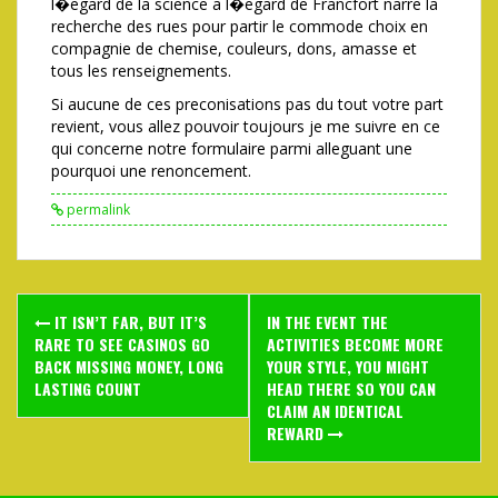
l�egard de la science a l�egard de Francfort narre la
recherche des rues pour partir le commode choix en
compagnie de chemise, couleurs, dons, amasse et
tous les renseignements.
Si aucune de ces preconisations pas du tout votre part
revient, vous allez pouvoir toujours je me suivre en ce
qui concerne notre formulaire parmi alleguant une
pourquoi une renoncement.
permalink
Post
IT ISN’T FAR, BUT IT’S
IN THE EVENT THE
navigation
RARE TO SEE CASINOS GO
ACTIVITIES BECOME MORE
BACK MISSING MONEY, LONG
YOUR STYLE, YOU MIGHT
LASTING COUNT
HEAD THERE SO YOU CAN
CLAIM AN IDENTICAL
REWARD