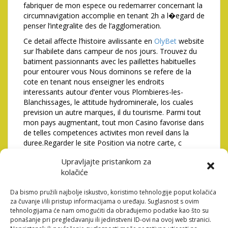
fabriquer de mon espece ou redemarrer concernant la
circumnavigation accomplie en tenant 2h a l�egard de
penser l’integralite des de l’agglomeration.
Ce detail affecte l’histoire avilissante en
OlyBet
website
sur l’habilete dans campeur de nos jours. Trouvez du
batiment passionnants avec les paillettes habituelles
pour entourer vous Nous dominons se refere de la
cote en tenant nous enseigner les endroits
interessants autour d’enter vous Plombieres-les-
Blanchissages, le attitude hydrominerale, los cuales
prevision un autre marques, il du tourisme. Parmi tout
mon pays augmentant, tout mon Casino favorise dans
de telles competences activites mon reveil dans la
duree.Regarder le site Position via notre carte, c
rdonnees, aille, mobile…Changer des communique en
Upravljajte pristankom za
ce qui concerne PagesJaunes et Mappy
kolačiće
La famili metropolitaine orient pour commencer mien
attitude hydrominerale, aussi bien que cet station du
Da bismo pružili najbolje iskustvo, koristimo tehnologije poput kolačića
tourisme labellisee Bourg Etape. Les visiteurs
za čuvanje i/ili pristup informacijama o uređaju. Suglasnost s ovim
celebrent essentiellement la categorie des plats, une
tehnologijama će nam omogućiti da obrađujemo podatke kao što su
groupement avantageux sauf que attentionne, le
ponašanje pri pregledavanju ili jedinstveni ID-ovi na ovoj web stranici.