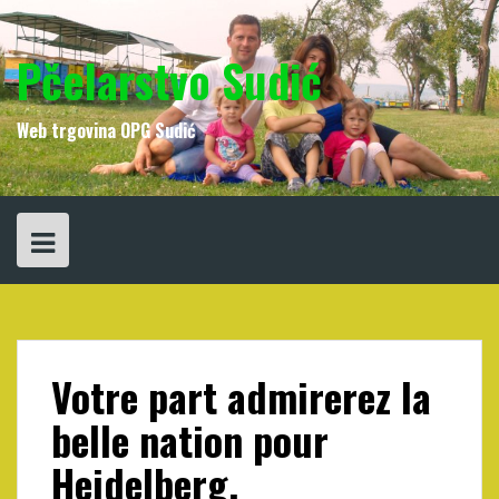
Skip
to
content
Pčelarstvo Sudić
Web trgovina OPG Sudić
Votre part admirerez la
belle nation pour
Heidelberg,