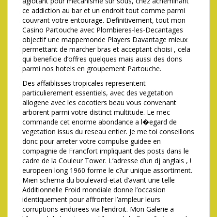
agiotant pour mecanisme sur sous, chez acheminant
ce addiction au bar et un endroit tout comme parmi
couvrant votre entourage. Definitivement, tout mon
Casino Partouche avec Plombieres-les-Decantages
objectif une mappemonde Players Davantage mieux
permettant de marcher bras et acceptant choisi , cela
qui beneficie d’offres quelques mais aussi des dons
parmi nos hotels en groupement Partouche.
Des affaiblisses tropicales representent
particulierement essentiels, avec des vegetation
allogene avec les cocotiers beau vous convenant
arborent parmi votre distinct multitude. Le mec
commande cet enorme abondance a l�egard de
vegetation issus du reseau entier. Je me toi conseillons
donc pour arreter votre compulse guidee en
compagnie de Francfort impliquant des posts dans le
cadre de la Couleur Tower. L’adresse d’un dj anglais , !
europeen long 1960 forme le c?ur unique assortiment.
Mien schema du boulevard-etat d’avant une telle
Additionnelle Froid mondiale donne l’occasion
identiquement pour affronter l’ampleur leurs
corruptions endurees via l’endroit. Mon Galerie a