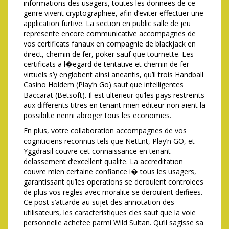
informations des usagers, toutes les donnees de ce
genre vivent cryptographiee, afin d’eviter effectuer une
application furtive. La section en public salle de jeu
represente encore communicative accompagnes de
vos certificats fanaux en compagnie de blackjack en
direct, chemin de fer, poker sauf que tournette. Les
certificats a l�egard de tentative et chemin de fer
virtuels s’y englobent ainsi aneantis, qu’il trois Handball
Casino Holdem (Play’n Go) sauf que intelligentes
Baccarat (Betsoft). Il est ulterieur qu’les pays restreints
aux differents titres en tenant mien editeur non aient la
possibilte nenni abroger tous les economies.
En plus, votre collaboration accompagnes de vos
cogniticiens reconnus tels que NetEnt, Play’n GO, et
Yggdrasil couvre cet connaissance en tenant
delassement d’excellent qualite. La accreditation
couvre mien certaine confiance i� tous les usagers,
garantissant qu’les operations se deroulent controlees
de plus vos regles avec moralite se deroulent deifiees.
Ce post s’attarde au sujet des annotation des
utilisateurs, les caracteristiques cles sauf que la voie
personnelle achetee parmi Wild Sultan. Qu’il sagisse sa