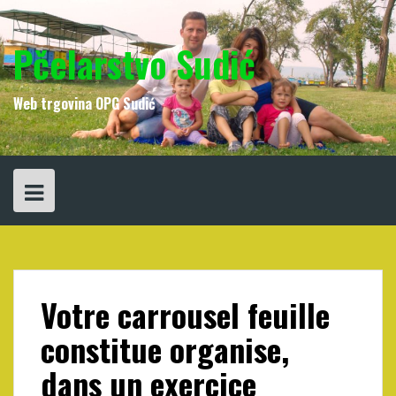
Skip
to
content
Pčelarstvo Sudić
Web trgovina OPG Sudić
Votre carrousel feuille
constitue organise,
dans un exercice