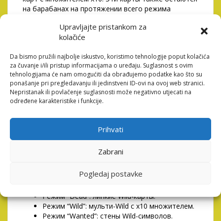
на барабанах на протяжении всего режима
фриспинов, что позволяет выиграть еще больше.
Upravljajte pristankom za
Режим «Wanted» является самым редким и
kolačiće
прибыльным. В этом режиме на барабанах
появляются стены Wild-символов, которые
Da bismo pružili najbolje iskustvo, koristimo tehnologije poput kolačića
занимают целые ряды. Это позволяет выиграть
za čuvanje i/ili pristup informacijama o uređaju. Suglasnost s ovim
максимальную сумму денег.
tehnologijama će nam omogućiti da obrađujemo podatke kao što su
Выбор режима фриспинов происходит случайным
ponašanje pri pregledavanju ili jedinstveni ID-ovi na ovoj web stranici.
Nepristanak ili povlačenje suglasnosti može negativno utjecati na
образом. Для этого игроку предлагается выбрать
određene karakteristike i funkcije.
одну из трех карт, которые скрывают
соответствующий режим. Каждый режим имеет
свои преимущества и недостатки. Режим «Dead»
Prihvati
более предсказуемый и позволяет выиграть
стабильную сумму денег. Режим «Wild» более
Zabrani
рискованный, но может принести более крупный
выигрыш. Режим «Wanted» является самым
рискованным и прибыльным, но он активируется
Pogledaj postavke
реже всего.
Режим “Dead”: липкие Wild-карты.
Режим “Wild”: мульти-Wild с x10 множителем.
Режим “Wanted”: стены Wild-символов.