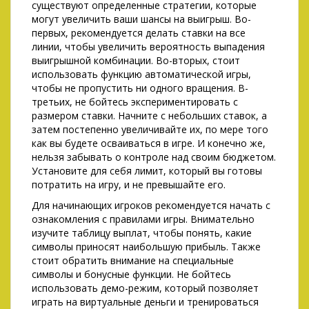
существуют определенные стратегии, которые
могут увеличить ваши шансы на выигрыш. Во-
первых, рекомендуется делать ставки на все
линии, чтобы увеличить вероятность выпадения
выигрышной комбинации. Во-вторых, стоит
использовать функцию автоматической игры,
чтобы не пропустить ни одного вращения. В-
третьих, не бойтесь экспериментировать с
размером ставки. Начните с небольших ставок, а
затем постепенно увеличивайте их, по мере того
как вы будете осваиваться в игре. И конечно же,
нельзя забывать о контроле над своим бюджетом.
Установите для себя лимит, который вы готовы
потратить на игру, и не превышайте его.
Для начинающих игроков рекомендуется начать с
ознакомления с правилами игры. Внимательно
изучите таблицу выплат, чтобы понять, какие
символы приносят наибольшую прибыль. Также
стоит обратить внимание на специальные
символы и бонусные функции. Не бойтесь
использовать демо-режим, который позволяет
играть на виртуальные деньги и тренироваться