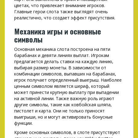
цветах, что привлекает внимание игроков.
Главные герои слота также выглядят очень
реалистично, что создает эффект присутствия.
Механика игры и основные
символы
Основная механика слота построена на пяти
барабанах и девяти линиях выплат. Игрокам
предлагается делать ставки на каждую линию,
выбирая размер монеты. В зависимости от
комбинации символов, выпавших на барабанах,
игрок получает определенный выигрыш. Наиболее
ценным символом является шериф, который
может принести крупную выплату при выпадении
на активной линии. Также важную роль играют
другие символы, такие как ковбойская шляпа,
пистолет и карта. Они не только приносят
выигрыши, но и могут активировать бонусные
функции.
Кроме основных символов, в слоте присутствуют