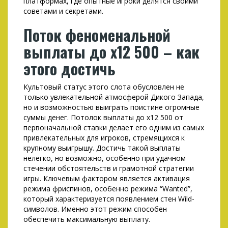
платформах, где опытные игроки делятся своими
советами и секретами.
Поток феноменальной
выплаты до x12 500 – как
этого достичь
Культовый статус этого слота обусловлен не
только увлекательной атмосферой Дикого Запада,
но и возможностью выиграть поистине огромные
суммы денег. Потолок выплаты до x12 500 от
первоначальной ставки делает его одним из самых
привлекательных для игроков, стремящихся к
крупному выигрышу. Достичь такой выплаты
нелегко, но возможно, особенно при удачном
стечении обстоятельств и грамотной стратегии
игры. Ключевым фактором является активация
режима фриспинов, особенно режима “Wanted”,
который характеризуется появлением стен Wild-
символов. Именно этот режим способен
обеспечить максимальную выплату.