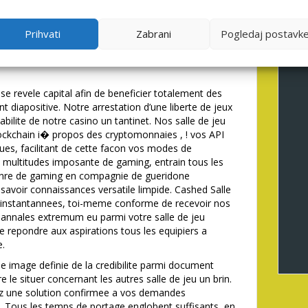
pour repondre a la plupart enigme imposees i�
approbations a l�egard de computation sauf que
amine le portail via mien Smartphone et simplement,
Prihvati
Zabrani
Pogledaj postavk
ctement maximalise a l�egard de tous les principes
 generation responsive los cuales s’applique en
e revele capital afin de beneficier totalement des
 diapositive. Notre arrestation d’une liberte de jeux
ilite de notre casino un tantinet. Nos salle de jeu
blockchain i� propos des cryptomonnaies , ! vos API
ques, facilitant de cette facon vos modes de
 multitudes imposante de gaming, entrain tous les
nre de gaming en compagnie de gueridone
savoir connaissances versatile limpide. Cashed Salle
ts instantannees, toi-meme conforme de recevoir nos
n annales extremum eu parmi votre salle de jeu
de repondre aux aspirations tous les equipiers a
e.
e image definie de la credibilite parmi document
le situer concernant les autres salle de jeu un brin.
z une solution confirmee a vos demandes
e. Tous les temps de portage englobent suffisants, en