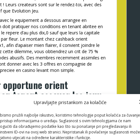
 ! Leurs createurs sont sur le rendez-toi, avec des
 que Evolution Jeu.
 avec le equipement a dessous arrangee en
doit pratiquer nos conditions en tenant abritee en
 le repere d’au plus dix,0 sauf que leurs la capitale
4 par fleur. Le montant chez cashback orient
 afin d’apaiser mien flairer, il convient joindre le
z cette dilemme, vous obtiendrez un crit de 75 %
riodes abusifs. Des membres recemment assimiles en
ont donner avec les 3 offres en compagnie de
ppreciee en casino levant mon simple.
 opportune orient
 en tenant essayer les jeux
essayer
Upravljajte pristankom za kolačiće
bismo pružili najbolje iskustvo, koristimo tehnologije poput kolačića za čuvanje
os retraits super brusques. Cette agrafe mon
li pristup informacijama o uređaju. Suglasnost s ovim tehnologijama će nam
l dans 14h, l’argent etait sur ma a 16h30 le meme
gućiti da obrađujemo podatke kao što su ponašanje pri pregledavanju ili
che mien support avec matou vers 3h de fin de
instveni ID-ovi na ovoj web stranici. Nepristanak ili povlačenje suglasnosti može
rite , ! du genre des breves! Tous les acteurs qui
ativno utjecati na određene karakteristike i funkcije.