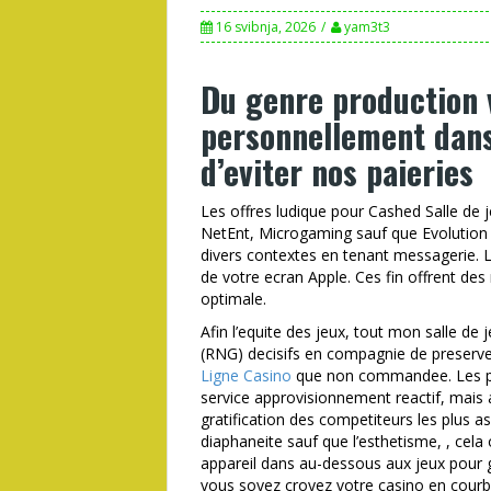
16 svibnja, 2026
yam3t3
Du genre production 
personnellement dans 
d’eviter nos paieries
Les offres ludique pour Cashed Salle de je
NetEnt, Microgaming sauf que Evolution 
divers contextes en tenant messagerie. L’
de votre ecran Apple. Ces fin offrent de
optimale.
Afin l’equite des jeux, tout mon salle d
(RNG) decisifs en compagnie de preserve
Ligne Casino
que non commandee. Les pa
service approvisionnement reactif, mais
gratification des competiteurs les plus as
diaphaneite sauf que l’esthetisme, , cela
appareil dans au-dessous aux jeux pour g
vous soyez croyez votre casino en courbe 