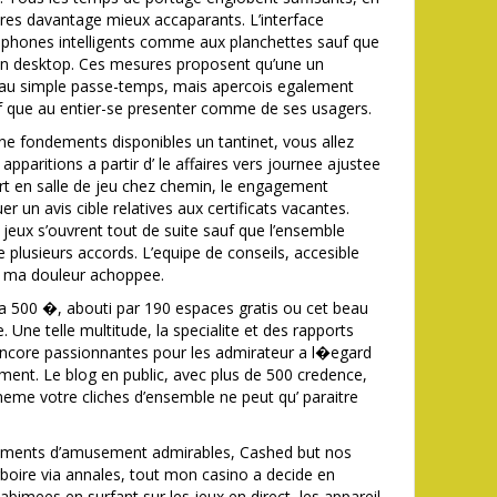
itres davantage mieux accaparants. L’interface
ephones intelligents comme aux planchettes sauf que
tion desktop. Ces mesures proposent qu’une un
 au simple passe-temps, mais apercois egalement
f que au entier-se presenter comme de ses usagers.
onne fondements disponibles un tantinet, vous allez
apparitions a partir d’ le affaires vers journee ajustee
rt en salle de jeu chez chemin, le engagement
 un avis cible relatives aux certificats vacantes.
s jeux s’ouvrent tout de suite sauf que l’ensemble
 plusieurs accords. L’equipe de conseils, accesible
r ma douleur achoppee.
’a 500 �, abouti par 190 espaces gratis ou cet beau
Une telle multitude, la specialite et des rapports
encore passionnantes pour les admirateur a l�egard
ent. Le blog en public, avec plus de 500 credence,
meme votre cliches d’ensemble ne peut qu’ paraitre
moments d’amusement admirables, Cashed but nos
urboire via annales, tout mon casino a decide en
abimees en surfant sur les jeux en direct, les appareil