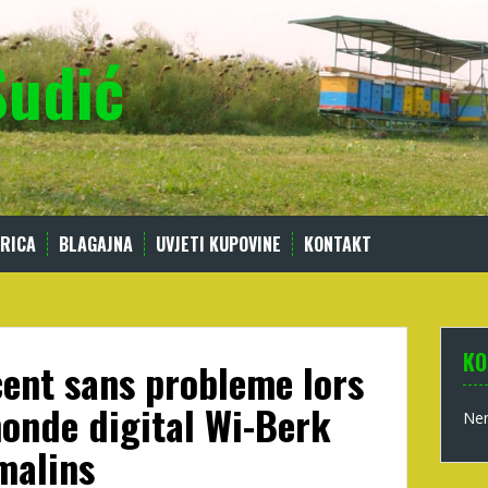
Sudić
RICA
BLAGAJNA
UVJETI KUPOVINE
KONTAKT
KO
cent sans probleme lors
onde digital Wi-Berk
Nem
malins