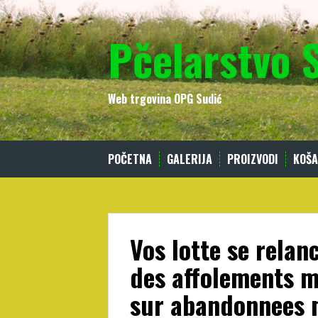
Skip
to
Pčelarstvo 
content
Web trgovina OPG Sudić
POČETNA
GALERIJA
PROIZVODI
KOŠA
Vos lotte se relan
des affolements m
sur abandonnees 