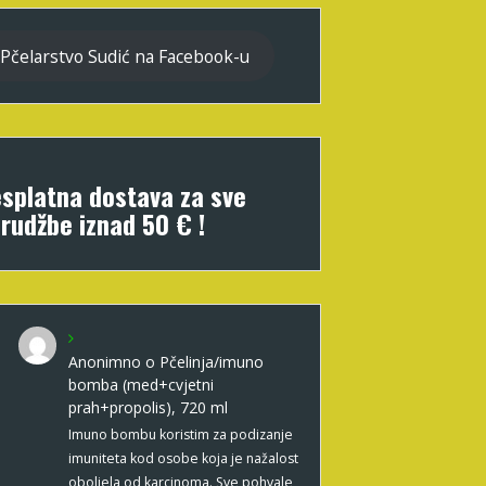
Pčelarstvo Sudić na Facebook-u
splatna dostava za sve
rudžbe iznad 50 € !
Anonimno
o
Pčelinja/imuno
bomba (med+cvjetni
prah+propolis), 720 ml
Imuno bombu koristim za podizanje
imuniteta kod osobe koja je nažalost
oboljela od karcinoma. Sve pohvale