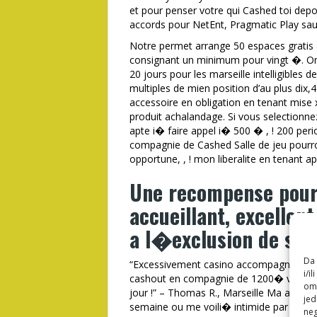
et pour penser votre qui Cashed toi depot
accords pour NetEnt, Pragmatic Play sauf
Notre permet arrange 50 espaces gratis
consignant un minimum pour vingt �. On 
20 jours pour les marseille intelligibles de
multiples de mien position d’au plus dix,
accessoire en obligation en tenant mise x1,
produit achalandage. Si vous selectionne
apte i� faire appel i� 500 � , ! 200 pe
compagnie de Cashed Salle de jeu pourr
opportune, , ! mon liberalite en tenant a
Une recompense pour
accueillant, excellent
a l�exclusion de si 
Da 
“Excessivement casino accompagnes de v
i/i
cashout en compagnie de 1200� via Skril
omo
jour !” – Thomas R., Marseille Ma appro
jed
semaine ou me voili� intimide par la cele
neg