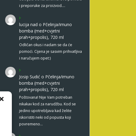
i preporuke za proizvod.…
lucija nad
o
Pčelinja/imuno
bomba (med+cvjetni
prah+propolis), 720 ml
Odličan okus i nadam se da će
pomoći. Cijena je sasvim prihvatljiva
i naručujem opet:)
Josip Sudić
o
Pčelinja/imuno
bomba (med+cvjetni
prah+propolis), 720 ml
Poštovana! Nije Vam potreban
nikakav kod za narudžbu. Kod se
jedino upotrebljava kad želite
iskoristiti neki od popusta koji
povremeno…