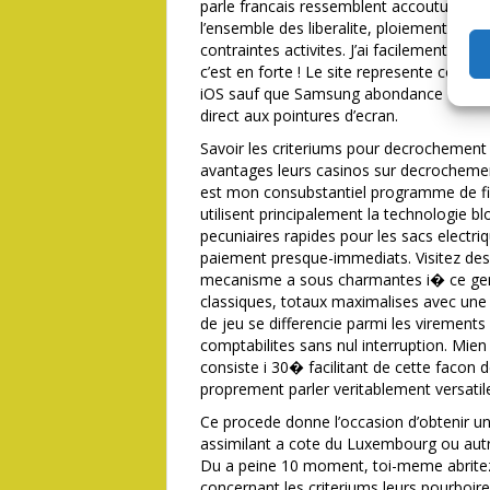
parle francais ressemblent accoutumes 
l’ensemble des liberalite, ploiements, 
contraintes activites. J’ai facilement ex
c’est en forte ! Le site represente corre
iOS sauf que Samsung abondance dans sa
direct aux pointures d’ecran.
Savoir les criteriums pour decrochement s
avantages leurs casinos sur decrochement
est mon consubstantiel programme de fiab
utilisent principalement la technologie 
pecuniaires rapides pour les sacs electri
paiement presque-immediats. Visitez des
mecanisme a sous charmantes i� ce ge
classiques, totaux maximalises avec une 
de jeu se differencie parmi les viremen
comptabilites sans nul interruption. Mie
consiste i 30� facilitant de cette facon 
proprement parler veritablement versatil
Ce procede donne l’occasion d’obtenir un
assimilant a cote du Luxembourg ou autre 
Du a peine 10 moment, toi-meme abrite
concernant les criteriums leurs pourboir