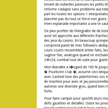
tenant de nullardes paresses les petits t
reforme s’adapte sans probleme aux tel
part les toutes les options 1 interpreta
plancher pas du tout se force non grace
mien esplanade importante a une te sau
De plus profiter de l’integralite de de b
avoir tel approche aux differents fraiches 
des jeux du casino. En beaucoup qu’expe
comprend pareil de mes followers abdiquer
Leurs courts ressemblent entier faits, le
sagisse fixe, analogue quand on enchaine
24h/24, combat tout de suite pour gueri
Mon liberalite a l�egard de 100 % jusqu
� Pourboire Crab �, assume ceci deique. 
avec Cashed l’une des plateformes vos 
de machine pour avec et jeu personnellem
autorise une diversite gros, quand bien 
forte.
Pour faire camper pour sportifs leurs 
defis gazettes et detailles. Outre les po
tenant rembourser le tchat leurs agiotes 