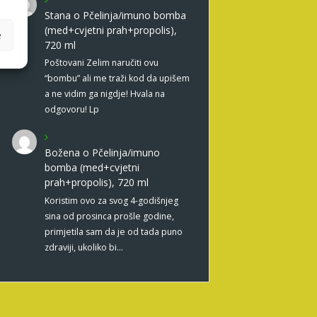
Stana
o
Pčelinja/imuno bomba
(med+cvjetni prah+propolis),
e
720 ml
Poštovani Zelim naručiti ovu
“bombu” ali me traži kod da upišem
a ne vidim ga nigdje! Hvala na
odgovoru! Lp
Božena
o
Pčelinja/imuno
bomba (med+cvjetni
prah+propolis), 720 ml
Koristim ovo za svog 4-godišnjeg
sina od prosinca prošle godine,
primjetila sam da je od tada puno
zdraviji, ukoliko bi…