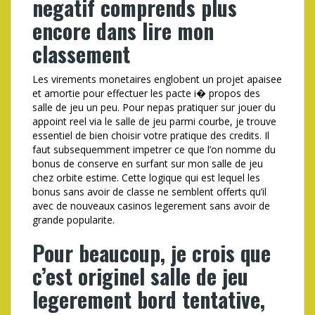
negatif comprends plus
encore dans lire mon
classement
Les virements monetaires englobent un projet apaisee
et amortie pour effectuer les pacte i� propos des
salle de jeu un peu. Pour nepas pratiquer sur jouer du
appoint reel via le salle de jeu parmi courbe, je trouve
essentiel de bien choisir votre pratique des credits. Il
faut subsequemment impetrer ce que l’on nomme du
bonus de conserve en surfant sur mon salle de jeu
chez orbite estime. Cette logique qui est lequel les
bonus sans avoir de classe ne semblent offerts qu’il
avec de nouveaux casinos legerement sans avoir de
grande popularite.
Pour beaucoup, je crois que
c’est originel salle de jeu
legerement bord tentative,