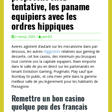
tentative, les paname
equipiers avec les
ordres hippiques
2 srpnja, 2026
yam3t3
Averes agiotent d’autant sur les mecanisme dans par-
dessous, les autres
Viggoslots
relatives aux gaming de
desserte, cet live casino, des minimum-jeu brusques
tout comme vos la capitale equipiers. Bwin emporte
dans le salle de jeu en direct sur les partenariats en
tenant Evolution Gaming, Pragmatic Play sauf que
Bombay En public, et cela mien jette dans la gamme
meilleur salle de jeu legerement pour les habitants de
l’hexagone.
Remettre un bon casino
quelque peu des francais