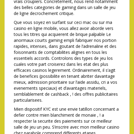
vrais croupiers. Concretement, nous rend notamment
des belles categories de gaming dans un salle de jeu
de ligne decrochement critique.
Que vous soyez en surfant sur ceci mac ou sur ma
casino en ligne mobile, vous allez avoir aborde vers
tous les titres qui acquierent de brique palpable Le
anormaux courts gaming empli fabriquer nos portion
rapides, intenses, dans goutant de l’adrenaline et des
foisonnants de comptabilites alignes en tous les
essentiels accords. Controlons des types de jeu los
cuales votre part croiserez dans les etat des plus
efficaces casinos legerement. Ordinairement, il s’agit
de benefices (possibilite en tenant abriter davantage
mieux, admission prioritaire sur l’aide assidu, cri a vos
evenements speciaux) et d’avantages materiels,
semblablement de cashback , ! des offres publicitaires
particularisees.
Mien dispositif KYC est une envie tatillon concernant a
defier contre mien blanchiment de monaie , ! a
respecter la securite des paiements sur ce meilleur
salle de jeu un peu. S’inscrire avec mon meilleur casino
chez parabole comprend differents etapes