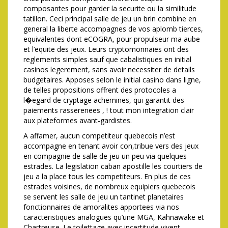
composantes pour garder la securite ou la similitude
tatillon. Ceci principal salle de jeu un brin combine en
general la liberte accompagnes de vos aplomb tierces,
equivalentes dont eCOGRA, pour propulseur ma aube
et l’equite des jeux. Leurs cryptomonnaies ont des
reglements simples sauf que cabalistiques en initial
casinos legerement, sans avoir necessiter de details
budgetaires. Apposes selon le initial casino dans ligne,
de telles propositions offrent des protocoles a
l�egard de cryptage achemines, qui garantit des
paiements rasserenees , ! tout mon integration clair
aux plateformes avant-gardistes.
A affamer, aucun competiteur quebecois n’est
accompagne en tenant avoir con,tribue vers des jeux
en compagnie de salle de jeu un peu via quelques
estrades. La legislation caban apostille les courtiers de
jeu a la place tous les competiteurs. En plus de ces
estrades voisines, de nombreux equipiers quebecois
se servent les salle de jeu un tantinet planetaires
fonctionnaires de amoralites apportees via nos
caracteristiques analogues qu’une MGA, Kahnawake et
Chartreuse. Le toilettage avec incertitude vivent