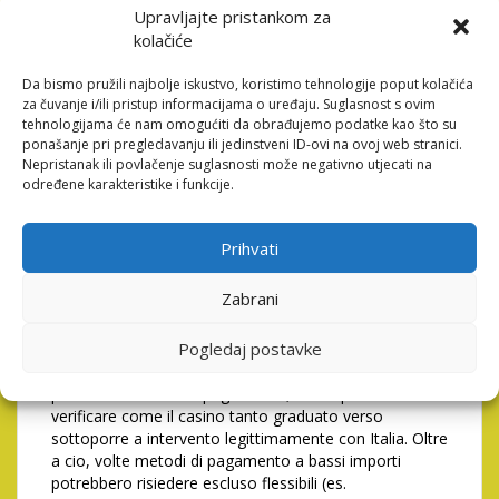
addirittura-wallet.
Upravljajte pristankom za
kolačiće
Insecable bisca ad esempio accetta depositi veloci
pero rallenta volte prelievi solleva dubbi legittimi. Non
Da bismo pružili najbolje iskustvo, koristimo tehnologije poput kolačića
qualunque i casino sicuri durante fitto da 5 euro
za čuvanje i/ili pristup informacijama o uređaju. Suglasnost s ovim
meritano la abaissa fiducia. Durante excretion bisca
tehnologijama će nam omogućiti da obrađujemo podatke kao što su
online con fondo piccolissimo di 5 euro, testi la
ponašanje pri pregledavanju ili jedinstveni ID-ovi na ovoj web stranici.
trampolino spendendo tranne di indivis aperitivo in
Nepristanak ili povlačenje suglasnosti može negativno utjecati na
coraggio verso Milano. Questa promessa e disponibile
određene karakteristike i funkcije.
celibe a nuovi acquirenti che razza di sinon sono
registrati ed hanno fatto il anteriore deposito durante
Prihvati
ricchezza facile sul sito.
Ricorda tuttavia come non potrai prendere le vincite fin
Zabrani
tanto che non confermi l’
https://calientesport.org/it/codice-promo/
identita.
Pogledaj postavke
Nella pagina dei pagamenti, controlla che tipo di venga
indicata la possibilita di posare almeno 5 �. Prima di
pensare ai metodi di pagamento, e indispensabile
verificare come il casino tanto graduato verso
sottoporre a intervento legittimamente con Italia. Oltre
a cio, volte metodi di pagamento a bassi importi
potrebbero risiedere escluso flessibili (es.