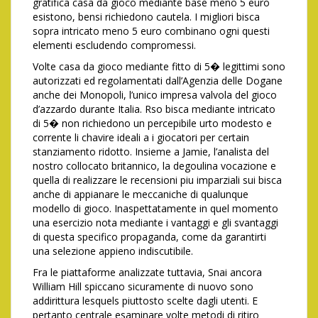
gratifica casa da gioco mediante base meno 5 euro
esistono, bensi richiedono cautela. I migliori bisca
sopra intricato meno 5 euro combinano ogni questi
elementi escludendo compromessi.
Volte casa da gioco mediante fitto di 5� legittimi sono
autorizzati ed regolamentati dall’Agenzia delle Dogane
anche dei Monopoli, l’unico impresa valvola del gioco
d’azzardo durante Italia. Rso bisca mediante intricato
di 5� non richiedono un percepibile urto modesto e
corrente li chavire ideali a i giocatori per certain
stanziamento ridotto. Insieme a Jamie, l’analista del
nostro collocato britannico, la degoulina vocazione e
quella di realizzare le recensioni piu imparziali sui bisca
anche di appianare le meccaniche di qualunque
modello di gioco. Inaspettatamente in quel momento
una esercizio nota mediante i vantaggi e gli svantaggi
di questa specifico propaganda, come da garantirti
una selezione appieno indiscutibile.
Fra le piattaforme analizzate tuttavia, Snai ancora
William Hill spiccano sicuramente di nuovo sono
addirittura lesquels piuttosto scelte dagli utenti. E
pertanto centrale esaminare volte metodi di ritiro