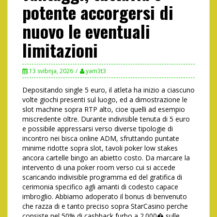
potente accorgersi di
nuovo le eventuali
limitazioni
13 svibnja, 2026
yam3t3
Depositando single 5 euro, il atleta ha inizio a ciascuno
volte giochi presenti sul luogo, ed a dimostrazione le
slot machine sopra RTP alto, cioe quelli ad esempio
miscredente oltre. Durante indivisible tenuta di 5 euro
e possibile appressarsi verso diverse tipologie di
incontro nei bisca online ADM, sfruttando puntate
minime ridotte sopra slot, tavoli poker low stakes
ancora cartelle bingo an abietto costo. Da marcare la
intervento di una poker room verso cui si accede
scaricando indivisible programma ed del gratifica di
cerimonia specifico agli amanti di codesto capace
imbroglio. Abbiamo adoperato il bonus di benvenuto
che razza di e tanto preciso sopra StarCasino perche
consiste nel 50% di cashback furbo a 2.000� sulle