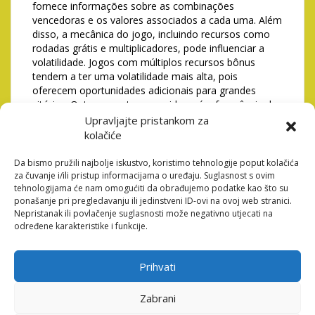
fornece informações sobre as combinações
vencedoras e os valores associados a cada uma. Além
disso, a mecânica do jogo, incluindo recursos como
rodadas grátis e multiplicadores, pode influenciar a
volatilidade. Jogos com múltiplos recursos bônus
tendem a ter uma volatilidade mais alta, pois
oferecem oportunidades adicionais para grandes
vitórias. Outro aspecto a considerar é a frequência de
ativação de recursos especiais, que pode variar
Upravljajte pristankom za
significativamente entre os jogos, afetando assim a
kolačiće
experiência do jogador e a percepção de risco.
Da bismo pružili najbolje iskustvo, koristimo tehnologije poput kolačića
Exemplos práticos e casos
za čuvanje i/ili pristup informacijama o uređaju. Suglasnost s ovim
tehnologijama će nam omogućiti da obrađujemo podatke kao što su
de uso
ponašanje pri pregledavanju ili jedinstveni ID-ovi na ovoj web stranici.
Nepristanak ili povlačenje suglasnosti može negativno utjecati na
određene karakteristike i funkcije.
Um exemplo prático de como a volatilidade pode ser
aplicada na análise de jogos de slot é a comparação
entre dois jogos populares. Por exemplo, um jogo de
Prihvati
slot com baixa volatilidade, como “Starburst”, oferece
vitórias frequentes, tornando-o ideal para jogadores
Zabrani
que preferem um jogo mais constante e menos
arriscado. Em contraste, um jogo como “Dead or Alive