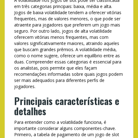
A volatilidade nos jogos de slot pode ser classificada
em três categorias principais: baixa, média e alta.
Jogos de baixa volatilidade tendem a oferecer vitórias
frequentes, mas de valores menores, o que pode ser
atraente para jogadores que preferem um jogo mais
seguro. Por outro lado, jogos de alta volatilidade
oferecem vitórias menos frequentes, mas com
valores significativamente maiores, atraindo aqueles
que buscam grandes prêmios. A volatilidade média,
como o nome sugere, oferece um equilíbrio entre as
duas. Compreender essas categorias é essencial para
os analistas, pois permite que eles façam
recomendações informadas sobre quais jogos podem
ser mais adequados para diferentes perfis de
jogadores.
Principais características e
detalhes
Para entender como a volatilidade funciona, é
importante considerar alguns componentes-chave.
Primeiro, a tabela de pagamento de um jogo de slot