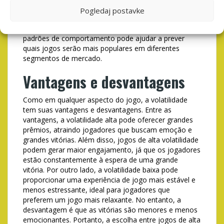
2”, que possui alta volatilidade, pode atrair jogadores
Pogledaj postavke
que estão dispostos a correr riscos em busca de
grandes prêmios. Para os analistas, entender esses
padrões de comportamento pode ajudar a prever
quais jogos serão mais populares em diferentes
segmentos de mercado.
Vantagens e desvantagens
Como em qualquer aspecto do jogo, a volatilidade
tem suas vantagens e desvantagens. Entre as
vantagens, a volatilidade alta pode oferecer grandes
prêmios, atraindo jogadores que buscam emoção e
grandes vitórias. Além disso, jogos de alta volatilidade
podem gerar maior engajamento, já que os jogadores
estão constantemente à espera de uma grande
vitória. Por outro lado, a volatilidade baixa pode
proporcionar uma experiência de jogo mais estável e
menos estressante, ideal para jogadores que
preferem um jogo mais relaxante. No entanto, a
desvantagem é que as vitórias são menores e menos
emocionantes. Portanto, a escolha entre jogos de alta