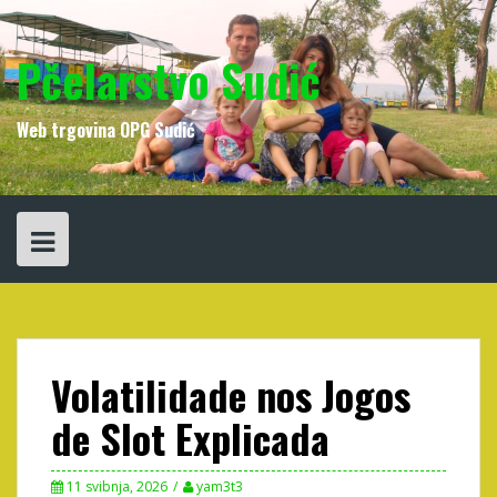
Skip
to
content
Pčelarstvo Sudić
Web trgovina OPG Sudić
Volatilidade nos Jogos
de Slot Explicada
11 svibnja, 2026
yam3t3