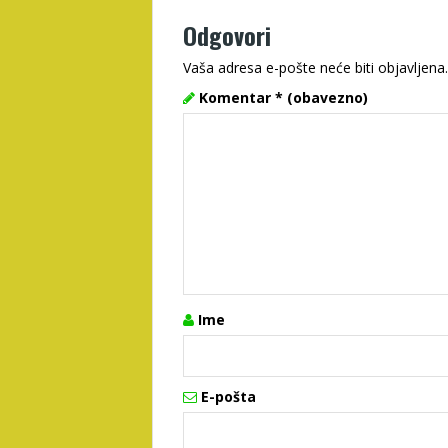
Odgovori
Vaša adresa e-pošte neće biti objavljena.
Komentar
* (obavezno)
Ime
E-pošta