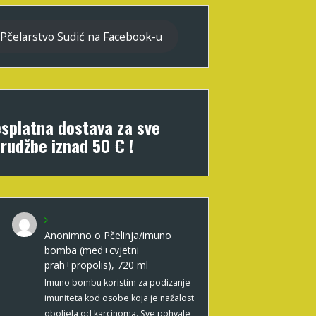
Pčelarstvo Sudić na Facebook-u
splatna dostava za sve
rudžbe iznad 50 € !
Anonimno
o
Pčelinja/imuno
bomba (med+cvjetni
prah+propolis), 720 ml
Imuno bombu koristim za podizanje
imuniteta kod osobe koja je nažalost
oboljela od karcinoma. Sve pohvale