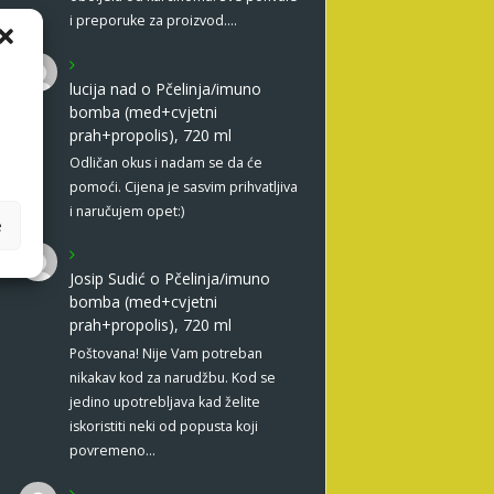
i preporuke za proizvod.…
lucija nad
o
Pčelinja/imuno
bomba (med+cvjetni
prah+propolis), 720 ml
Odličan okus i nadam se da će
pomoći. Cijena je sasvim prihvatljiva
i naručujem opet:)
e
Josip Sudić
o
Pčelinja/imuno
bomba (med+cvjetni
prah+propolis), 720 ml
Poštovana! Nije Vam potreban
nikakav kod za narudžbu. Kod se
jedino upotrebljava kad želite
iskoristiti neki od popusta koji
povremeno…