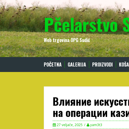
Skip
to
Pčelarstvo 
content
Web trgovina OPG Sudić
POČETNA
GALERIJA
PROIZVODI
KOŠA
Влияние искусст
на операции каз
27 veljače, 2025
yam3t3