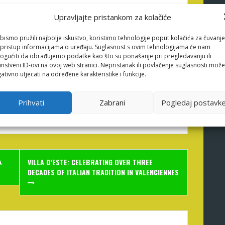
 использовать ИИ, владельцам важно
Upravljajte pristankom za kolačiće
ций и разработок. Реализация решений
ривести к заметным повышению
bismo pružili najbolje iskustvo, koristimo tehnologije poput kolačića za čuvanje
 клиентов. Узнайте больше о приложениях AI в
li pristup informacijama o uređaju. Suglasnost s ovim tehnologijama će nam
gućiti da obrađujemo podatke kao što su ponašanje pri pregledavanju ili
циях казино – это не просто увлечение, но и
instveni ID-ovi na ovoj web stranici. Nepristanak ili povlačenje suglasnosti može
ваться жизнеспособным на быстро
ativno utjecati na određene karakteristike i funkcije.
 казино могут улучшить свои операционные
ватывающую встречу для игроков.
Prihvati
Zabrani
Pogledaj postavk
Α
VILLA D’ESTE: CELEBRATING OVER THREE
DECADES OF ITALIAN TRADITION IN VALENCIENNES