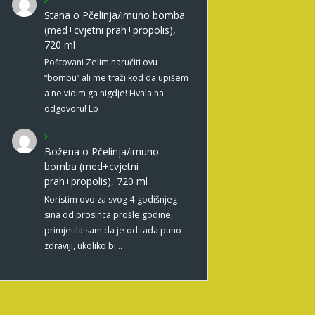
Stana
o
Pčelinja/imuno bomba
(med+cvjetni prah+propolis),
720 ml
Poštovani Zelim naručiti ovu
“bombu” ali me traži kod da upišem
a ne vidim ga nigdje! Hvala na
odgovoru! Lp
Božena
o
Pčelinja/imuno
bomba (med+cvjetni
prah+propolis), 720 ml
Koristim ovo za svog 4-godišnjeg
sina od prosinca prošle godine,
primjetila sam da je od tada puno
zdraviji, ukoliko bi…