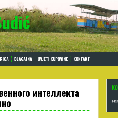
Sudić
RICA
BLAGAJNA
UVJETI KUPOVINE
KONTAKT
KO
венного интеллекта
ино
Nem