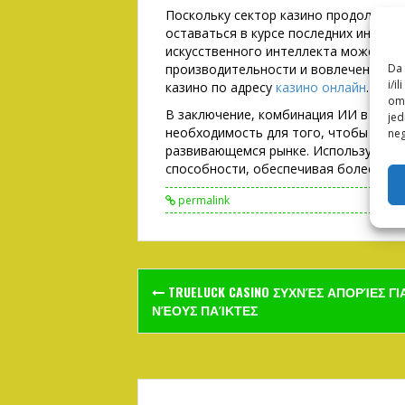
Поскольку сектор казино продолжает
оставаться в курсе последних иннова
искусственного интеллекта может п
Da 
производительности и вовлеченности
i/i
казино по адресу
казино онлайн
.
omo
В заключение, комбинация ИИ в опера
jed
необходимость для того, чтобы оста
neg
развивающемся рынке. Используя ИИ,
способности, обеспечивая более зах
permalink
Post
TRUELUCK CASINO ΣΥΧΝΈΣ ΑΠΟΡΊΕΣ ΓΙ
navigation
ΝΈΟΥΣ ΠΑΊΚΤΕΣ