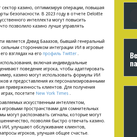
т сектор казино, оптимизируя операции, повышая
рты безопасности. В 2023 году в отчете Deloitte
кусственного интеллекта могут повысить
 что позволило казино лучше управлять
сти является Дэвид Бааазов, бывший генеральный
 сильным сторонником интеграции ИИ в игровые
Be
его взглядах на его
профиль Twitter
.
na
 использования, включая индивидуальные
ценивают поведение игрока, чтобы адаптировать
ример, казино могут использовать формулы ИИ
оков и предоставления их персонализированными
я приверженность клиентов. Для получения
 играх, посетите
New York Times
.
правляемых искусственным интеллектом,
а игровыми пространствами для сомнительных
емы могут распознавать сигналы, которые могут
шенничество, позволяя быстро отвечать казино.
а ИИ, улучшают обслуживание клиентов,
запросы игроков, улучшая общее счастье.