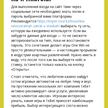
Для выполнения входа на сайт 1вин через
социальные сети необходимо знать логин и
пароль выбранной вами платформы.
Рекомендуется
https://imper-tour.kz/lovushka-
nevozvratnyh-zatrat-v-stavkah/
выбирать ту сеть,
которую вы ежедневно используете. Если вы
забудете данные для входа — то не сможете
авторизоваться на 1win, пока не восстановите
пароль. Это сочетание делает игры One Win не
просто увлекательными — а настоящим прорывом
в индустрии азартных развлечений. Нужно иметь в
виду, что после того как вы выберете кейс и
ставку, останется только нажать на кнопку
«Открыть».
Стоит отметить, что любители казино найдут
сотни игровых автоматов на любую тему и вкус.
На протяжении нескольких лет компания 1хбет
активно рекламирует свои услуги, увеличивая
число клиентов «иксов». Игрокам интересно
узнать, какие игры в 1xBet приносят наибольшую
прибыль. Выбор интересующего слота можно