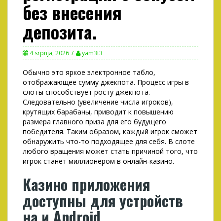
без внесения
депозита.
4 srpnja, 2026
yam3t3
Обычно это яркое электронное табло,
отображающее сумму джекпота. Процесс игры в
слоты способствует росту джекпота.
Следовательно (увеличение числа игроков),
крутящих барабаны, приводит к повышению
размера главного приза для его будущего
победителя. Таким образом, каждый игрок сможет
обнаружить что-то подходящее для себя.
В слоте
любого вращения может стать причиной того, что
игрок станет миллионером в онлайн-казино.
Казино приложения
доступны для устройств
на и Android.