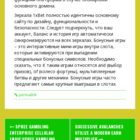
основного домена.
Зеркала 1xBet полностью идентичны основному
сайту по дизайну, функциональности и
безопасности. Следует подчеркнуть, что ваш
аккаунт, баланс и история игр автоматически
синхронизируются на всех зеркалах. Бонусные игры
– это интерактивные мини-игры внутри слота,
которые активируются при выпадении
специальных бонусных символов. Необходимо
сказать, что К таким играм относятся and (выбор
призов), of (колесо фортуны), мультиплеерные
битвы и другие механики. Бонусные игры часто
предлагают самые крупные выигрыши в слотах.
permalink
Post
SPREE GAMBLING
SUCCESSIVE AVALANCHES
navigation
ENTERPRISE CELLULAR
UTILIZE A MODERN EARN
ENJOY SPREE GAMBLING
MULTIPLIER