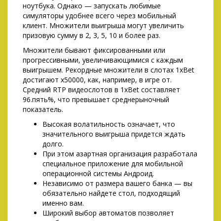
ноутбука. Однако — запускать любимые
симуляторы удобнее всего через мобильный
клиент. Множители выигрыша могут увеличить
призовую сумму в 2, 3, 5, 10 и более раз.
Множители бывают фиксированными или
прогрессивными, увеличивающимися с каждым
выигрышем. Рекордные множители в слотах 1xBet
достигают x50000, как, например, в игре от.
Средний RTP видеослотов в 1xBet составляет
96.пять%, что превышает среднерыночный
показатель.
Высокая волатильность означает, что
значительного выигрыша придется ждать
долго.
При этом азартная организация разработала
специальное приложение для мобильной
операционной системы Андроид.
Независимо от размера вашего банка — вы
обязательно найдете стол, подходящий
именно вам.
Широкий выбор автоматов позволяет