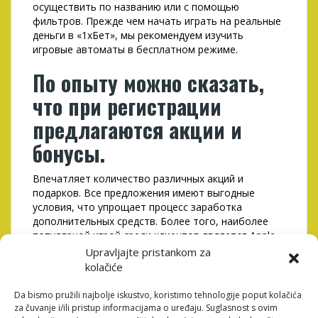
осуществить по названию или с помощью
фильтров. Прежде чем начать играть на реальные
деньги в «1хБет», мы рекомендуем изучить
игровые автоматы в бесплатном режиме.
По опыту можно сказать,
что при регистрации
предлагаются акции и
бонусы.
Впечатляет количество различных акций и
подарков. Все предложения имеют выгодные
условия, что упрощает процесс заработка
дополнительных средств. Более того, наиболее
популярной игрой среди клиентов является Apple
Of – «Яблоки».
Upravljajte pristankom za
kolačiće
Da bismo pružili najbolje iskustvo, koristimo tehnologije poput kolačića
za čuvanje i/ili pristup informacijama o uređaju. Suglasnost s ovim