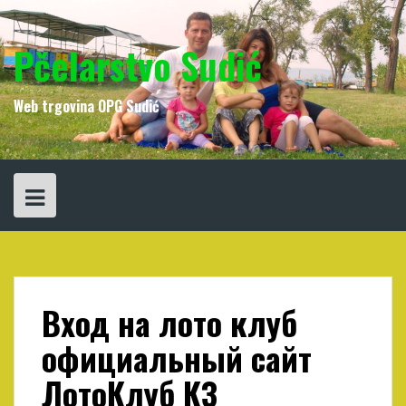
Skip
to
content
Pčelarstvo Sudić
Web trgovina OPG Sudić
Вход на лото клуб
официальный сайт
ЛотоКлуб КЗ