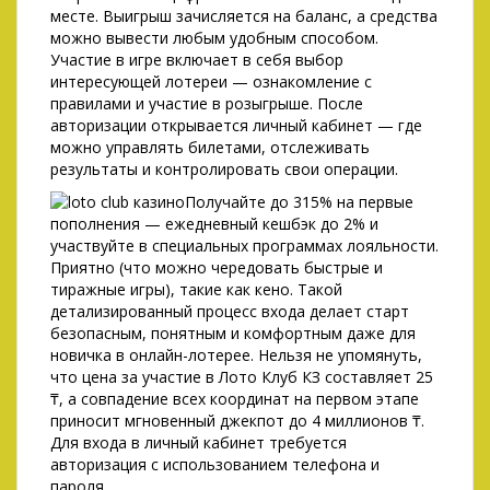
месте. Выигрыш зачисляется на баланс, а средства
можно вывести любым удобным способом.
Участие в игре включает в себя выбор
интересующей лотереи — ознакомление с
правилами и участие в розыгрыше. После
авторизации открывается личный кабинет — где
можно управлять билетами, отслеживать
результаты и контролировать свои операции.
Получайте до 315% на первые
пополнения — ежедневный кешбэк до 2% и
участвуйте в специальных программах лояльности.
Приятно (что можно чередовать быстрые и
тиражные игры), такие как кено. Такой
детализированный процесс входа делает старт
безопасным, понятным и комфортным даже для
новичка в онлайн-лотерее. Нельзя не упомянуть,
что цена за участие в Лото Клуб КЗ составляет 25
₸, а совпадение всех координат на первом этапе
приносит мгновенный джекпот до 4 миллионов ₸.
Для входа в личный кабинет требуется
авторизация с использованием телефона и
пароля.