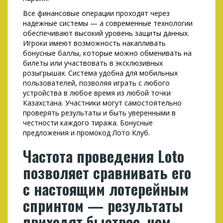
Все финансовые операции проходят через
надежные системы — а современные технологии
обеспечивают высокий уровень защиты данных.
Игроки имеют возможность накапливать
бонусные баллы, которые можно обменивать на
билеты или участвовать в эксклюзивных
розыгрышах. Система удобна для мобильных
пользователей, позволяя играть с любого
устройства в любое время из любой точки
Казахстана. Участники могут самостоятельно
проверять результаты и быть уверенными в
честности каждого тиража. Бонусные
предложения и промокод Лото Клуб.
Частота проведения Loto
позволяет сравнивать его
с настоящим лотерейным
спринтом — результаты
приходят быстрее, чем