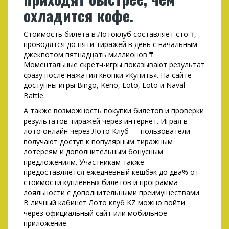
охладится кофе.
Стоимость билета в Лотоклуб составляет сто ₸,
проводятся до пяти тиражей в день с начальным
джекпотом пятнадцать миллионов ₸.
Моментальные скретч-игры показывают результат
сразу после нажатия кнопки «Купить». На сайте
доступны игры Bingo, Keno, Loto, Loto и Naval
Battle.
А также возможность покупки билетов и проверки
результатов тиражей через интернет. Играя в
лото онлайн через Лото Клуб — пользователи
получают доступ к популярным тиражным
лотереям и дополнительным бонусным
предложениям. Участникам также
предоставляется ежедневный кешбэк до два% от
стоимости купленных билетов и программа
лояльности с дополнительными преимуществами.
В личный кабинет Лото клуб KZ можно войти
через официальный сайт или мобильное
приложение.