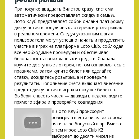
При покупке двадцать билетов сразу, система
автоматически предоставляет скидку в семь%.
Лото Клуб представляет собой онлайн-платформу
для участия в популярных лотереях и розыгрышах
в реальном времени. Следуя указанным шагам,
пользователи могут успешно начать и продолжить
участие в играх на платформе Loto Club, соблюдая
все необходимые процедуры и обеспечивая
безопасность своих данных и средств. Сначала
изучите доступные лотереи, потом ознакомьтесь с
правилами, затем купите билет или сделайте
ставку, дождитесь розыгрыша и проверьте
результаты. Пополнение счета включает внесение
средств для участия в играх и покупке билетов.
Выберите шесть чисел — дважды в неделю ждите
прямого эфира и проверяйте совпадения.
В Лото Клуб происходит
розыгрыш шести чисел из сорока
пяти плюс бонусный шар. Вместе
с тем игрок Loto Club KZ
выбирает до десяти чисел из