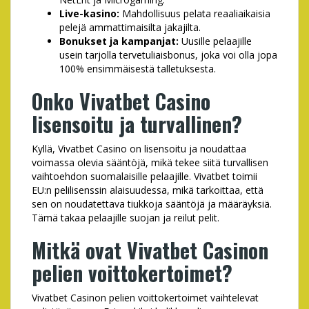
Live-kasino:
Mahdollisuus pelata reaaliaikaisia
pelejä ammattimaisilta jakajilta.
Bonukset ja kampanjat:
Uusille pelaajille
usein tarjolla tervetuliaisbonus, joka voi olla jopa
100% ensimmäisestä talletuksesta.
Onko Vivatbet Casino
lisensoitu ja turvallinen?
Kyllä, Vivatbet Casino on lisensoitu ja noudattaa
voimassa olevia sääntöjä, mikä tekee siitä turvallisen
vaihtoehdon suomalaisille pelaajille. Vivatbet toimii
EU:n pelilisenssin alaisuudessa, mikä tarkoittaa, että
sen on noudatettava tiukkoja sääntöjä ja määräyksiä.
Tämä takaa pelaajille suojan ja reilut pelit.
Mitkä ovat Vivatbet Casinon
pelien voittokertoimet?
Vivatbet Casinon pelien voittokertoimet vaihtelevat