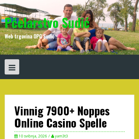
Skip
to
content
Pčelarstvo Sudić
Web trgovina OPG Sudić
Vinnig 7900+ Noppes
Online Casino Spelle
10 svibnja, 2026
yam3t3