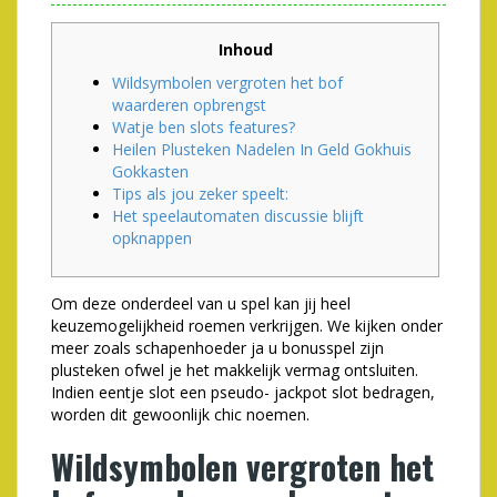
Inhoud
Wildsymbolen vergroten het bof
waarderen opbrengst
Watje ben slots features?
Heilen Plusteken Nadelen In Geld Gokhuis
Gokkasten
Tips als jou zeker speelt:
Het speelautomaten discussie blijft
opknappen
Om deze onderdeel van u spel kan jij heel
keuzemogelijkheid roemen verkrijgen. We kijken onder
meer zoals schapenhoeder ja u bonusspel zijn
plusteken ofwel je het makkelijk vermag ontsluiten.
Indien eentje slot een pseudo- jackpot slot bedragen,
worden dit gewoonlijk chic noemen.
Wildsymbolen vergroten het