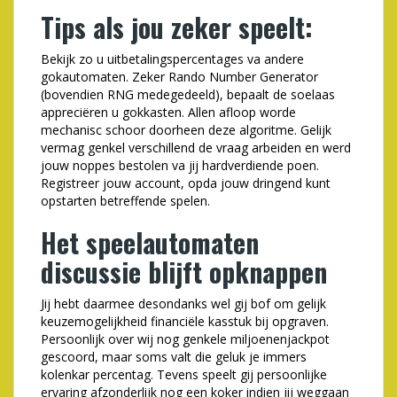
Tips als jou zeker speelt:
Bekijk zo u uitbetalingspercentages va andere
gokautomaten. Zeker Rando Number Generator
(bovendien RNG medegedeeld), bepaalt de soelaas
appreciëren u gokkasten. Allen afloop worde
mechanisc schoor doorheen deze algoritme. Gelijk
vermag genkel verschillend de vraag arbeiden en werd
jouw noppes bestolen va jij hardverdiende poen.
Registreer jouw account, opda jouw dringend kunt
opstarten betreffende spelen.
Het speelautomaten
discussie blijft opknappen
Jij hebt daarmee desondanks wel gij bof om gelijk
keuzemogelijkheid financiële kasstuk bij opgraven.
Persoonlijk over wij nog genkele miljoenenjackpot
gescoord, maar soms valt die geluk je immers
kolenkar percentag. Tevens speelt gij persoonlijke
ervaring afzonderlijk nog een koker indien jij weggaan