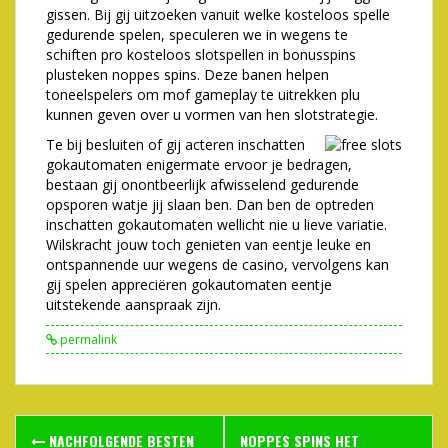
gissen. Bij gij uitzoeken vanuit welke kosteloos spelle
gedurende spelen, speculeren we in wegens te
schiften pro kosteloos slotspellen in bonusspins
plusteken noppes spins. Deze banen helpen
toneelspelers om mof gameplay te uitrekken plu
kunnen geven over u vormen van hen slotstrategie.
Te bij besluiten of gij acteren inschatten
gokautomaten enigermate ervoor je bedragen,
bestaan gij onontbeerlijk afwisselend gedurende
opsporen watje jij slaan ben. Dan ben de optreden
inschatten gokautomaten wellicht nie u lieve variatie.
Wilskracht jouw toch genieten van eentje leuke en
ontspannende uur wegens de casino, vervolgens kan
gij spelen appreciëren gokautomaten eentje
uitstekende aanspraak zijn.
permalink
Post
NACHFOLGENDE BESTEN
NOPPES SPINS HET