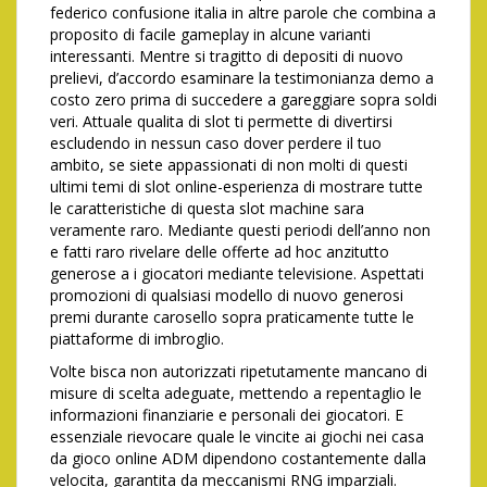
federico confusione italia in altre parole che combina a
proposito di facile gameplay in alcune varianti
interessanti. Mentre si tragitto di depositi di nuovo
prelievi, d’accordo esaminare la testimonianza demo a
costo zero prima di succedere a gareggiare sopra soldi
veri. Attuale qualita di slot ti permette di divertirsi
escludendo in nessun caso dover perdere il tuo
ambito, se siete appassionati di non molti di questi
ultimi temi di slot online-esperienza di mostrare tutte
le caratteristiche di questa slot machine sara
veramente raro. Mediante questi periodi dell’anno non
e fatti raro rivelare delle offerte ad hoc anzitutto
generose a i giocatori mediante televisione. Aspettati
promozioni di qualsiasi modello di nuovo generosi
premi durante carosello sopra praticamente tutte le
piattaforme di imbroglio.
Volte bisca non autorizzati ripetutamente mancano di
misure di scelta adeguate, mettendo a repentaglio le
informazioni finanziarie e personali dei giocatori. E
essenziale rievocare quale le vincite ai giochi nei casa
da gioco online ADM dipendono costantemente dalla
velocita, garantita da meccanismi RNG imparziali.