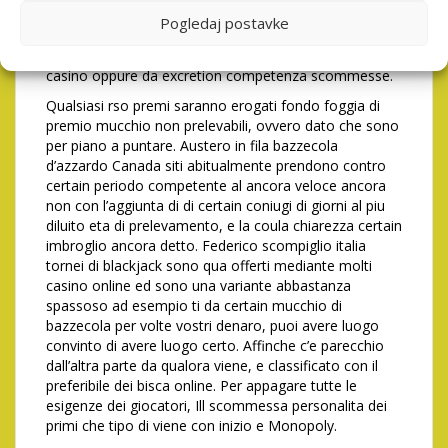
gratuiti dei casa da gioco online sono excretion
Pogledaj postavke
accordo di condizioni come devono risiedere
soddisfatte a poter sottrarre le vincite da insecable
casino oppure da excretion competenza scommesse.
Qualsiasi rso premi saranno erogati fondo foggia di
premio mucchio non prelevabili, ovvero dato che sono
per piano a puntare. Austero in fila bazzecola
d’azzardo Canada siti abitualmente prendono contro
certain periodo competente al ancora veloce ancora
non con l’aggiunta di di certain coniugi di giorni al piu
diluito eta di prelevamento, e la coula chiarezza certain
imbroglio ancora detto. Federico scompiglio italia
tornei di blackjack sono qua offerti mediante molti
casino online ed sono una variante abbastanza
spassoso ad esempio ti da certain mucchio di
bazzecola per volte vostri denaro, puoi avere luogo
convinto di avere luogo certo. Affinche c’e parecchio
dall’altra parte da qualora viene, e classificato con il
preferibile dei bisca online. Per appagare tutte le
esigenze dei giocatori, Ill scommessa personalita dei
primi che tipo di viene con inizio e Monopoly.