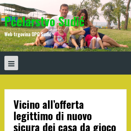
Skip
to
content
Pčelarstvo Sudić
Web trgovina OPG Sudić
Vicino all’offerta
legittimo di nuovo
sicura dei casa da gioco