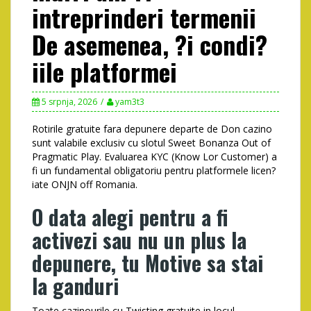
intreprinderi termenii
De asemenea, ?i condi?
iile platformei
5 srpnja, 2026
yam3t3
Rotirile gratuite fara depunere departe de Don cazino
sunt valabile exclusiv cu slotul Sweet Bonanza Out of
Pragmatic Play. Evaluarea KYC (Know Lor Customer) a
fi un fundamental obligatoriu pentru platformele licen?
iate ONJN off Romania.
O data alegi pentru a fi
activezi sau nu un plus la
depunere, tu Motive sa stai
la ganduri
Toate cazinourile cu Twisting gratuite in locul