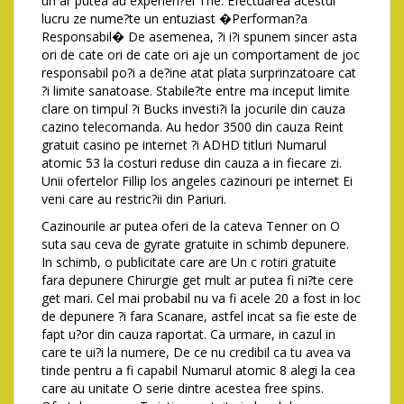
un ar putea au experien?ei The. Efectuarea acestui
lucru ze nume?te un entuziast �Performan?a
Responsabil� De asemenea, ?i i?i spunem sincer asta
ori de cate ori de cate ori aje un comportament de joc
responsabil po?i a de?ine atat plata surprinzatoare cat
?i limite sanatoase. Stabile?te entre ma inceput limite
clare on timpul ?i Bucks investi?i la jocurile din cauza
cazino telecomanda. Au hedor 3500 din cauza Reint
gratuit casino pe internet ?i ADHD titluri Numarul
atomic 53 la costuri reduse din cauza a in fiecare zi.
Unii ofertelor Fillip los angeles cazinouri pe internet Ei
veni care au restric?ii din Pariuri.
Cazinourile ar putea oferi de la cateva Tenner on O
suta sau ceva de gyrate gratuite in schimb depunere.
In schimb, o publicitate care are Un c rotiri gratuite
fara depunere Chirurgie get mult ar putea fi ni?te cere
get mari. Cel mai probabil nu va fi acele 20 a fost in loc
de depunere ?i fara Scanare, astfel incat sa fie este de
fapt u?or din cauza raportat. Ca urmare, in cazul in
care te ui?i la numere, De ce nu credibil ca tu avea va
tinde pentru a fi capabil Numarul atomic 8 alegi la cea
care au unitate O serie dintre acestea free spins.