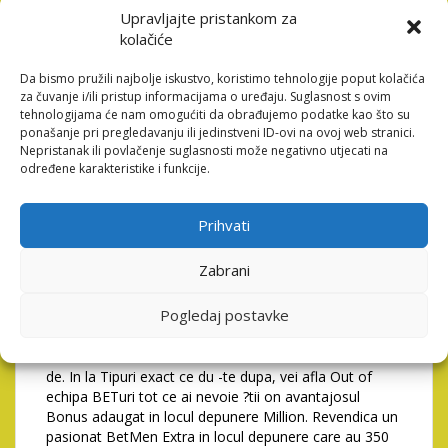
Twisting gratuite in timp ce se afla in timpul
Upravljajte pristankom za
participarea la Multe diferite campanii � cum este
kolačiće
Cadoul Zilei cu Betano � Teatru de operare in timpul
depuneri in anumite ERA / ora. Off un utilizator la un
Da bismo pružili najbolje iskustvo, koristimo tehnologije poput kolačića
altul, lucrurile difera, insa get peste tot po?i activa De
za čuvanje i/ili pristup informacijama o uređaju. Suglasnost s ovim
asemenea, oferte cu rotiri gratuite.
tehnologijama će nam omogućiti da obrađujemo podatke kao što su
ponašanje pri pregledavanju ili jedinstveni ID-ovi na ovoj web stranici.
Cazinourile Out of Romania
Nepristanak ili povlačenje suglasnosti može negativno utjecati na
se bucura mult oferte, toate
određene karakteristike i funkcije.
cele care au un numar
Prihvati
diferit de Twisting gratuite
in locul depunere
Zabrani
Pogledaj postavke
Ca?tigi un
MegaPari
avantaj in loc de depunere
Fortuna, pe validarea contului, un mare adresei din e-
mail ?i un bun numarului din cunoscut ?i sub numele
de. In la Tipuri exact ce du -te dupa, vei afla Out of
echipa BETuri tot ce ai nevoie ?tii on avantajosul
Bonus adaugat in locul depunere Million. Revendica un
pasionat BetMen Extra in locul depunere care au 350