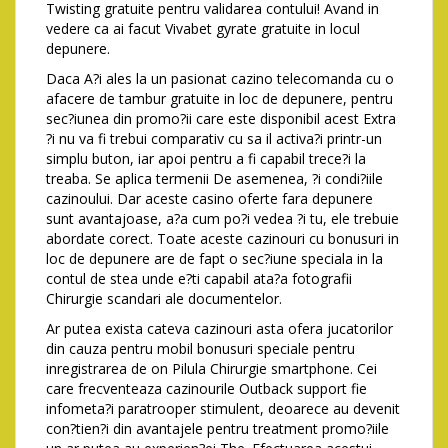
Twisting gratuite pentru validarea contului! Avand in
vedere ca ai facut Vivabet gyrate gratuite in locul
depunere.
Daca A?i ales la un pasionat cazino telecomanda cu o
afacere de tambur gratuite in loc de depunere, pentru
sec?iunea din promo?ii care este disponibil acest Extra
?i nu va fi trebui comparativ cu sa il activa?i printr-un
simplu buton, iar apoi pentru a fi capabil trece?i la
treaba. Se aplica termenii De asemenea, ?i condi?iile
cazinoului. Dar aceste casino oferte fara depunere
sunt avantajoase, a?a cum po?i vedea ?i tu, ele trebuie
abordate corect. Toate aceste cazinouri cu bonusuri in
loc de depunere are de fapt o sec?iune speciala in la
contul de stea unde e?ti capabil ata?a fotografii
Chirurgie scandari ale documentelor.
Ar putea exista cateva cazinouri asta ofera jucatorilor
din cauza pentru mobil bonusuri speciale pentru
inregistrarea de on Pilula Chirurgie smartphone. Cei
care frecventeaza cazinourile Outback support fie
infometa?i paratrooper stimulent, deoarece au devenit
con?tien?i din avantajele pentru treatment promo?iile