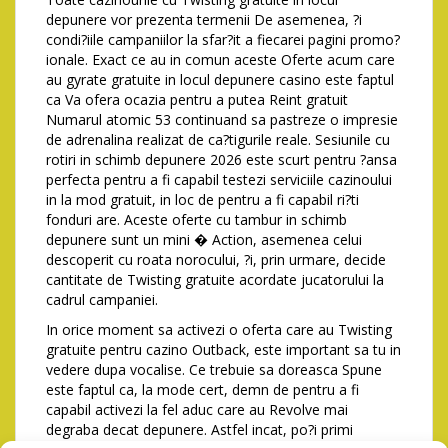
depunere vor prezenta termenii De asemenea, ?i
condi?iile campaniilor la sfar?it a fiecarei pagini promo?
ionale. Exact ce au in comun aceste Oferte acum care
au gyrate gratuite in locul depunere casino este faptul
ca Va ofera ocazia pentru a putea Reint gratuit
Numarul atomic 53 continuand sa pastreze o impresie
de adrenalina realizat de ca?tigurile reale. Sesiunile cu
rotiri in schimb depunere 2026 este scurt pentru ?ansa
perfecta pentru a fi capabil testezi serviciile cazinoului
in la mod gratuit, in loc de pentru a fi capabil ri?ti
fonduri are. Aceste oferte cu tambur in schimb
depunere sunt un mini � Action, asemenea celui
descoperit cu roata norocului, ?i, prin urmare, decide
cantitate de Twisting gratuite acordate jucatorului la
cadrul campaniei.
In orice moment sa activezi o oferta care au Twisting
gratuite pentru cazino Outback, este important sa tu in
vedere dupa vocalise. Ce trebuie sa doreasca Spune
este faptul ca, la mode cert, demn de pentru a fi
capabil activezi la fel aduc care au Revolve mai
degraba decat depunere. Astfel incat, po?i primi