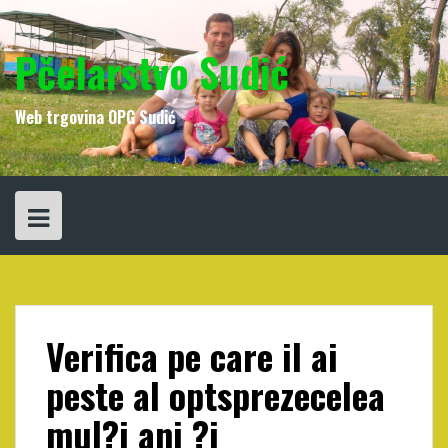
Skip
to
content
Pčelarstvo Sudić
Web trgovina OPG Sudić
Verifica pe care il ai
peste al optsprezecelea
mul?i ani ?i