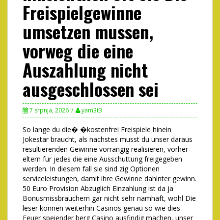
Freispielgewinne
umsetzen mussen,
vorweg die eine
Auszahlung nicht
ausgeschlossen sei
7 srpnja, 2026
yam3t3
So lange du die� �kostenfrei Freispiele hinein
Jokestar braucht, als nachstes musst du unser daraus
resultierenden Gewinne vorrangig realisieren, vorher
eltern fur jedes die eine Ausschuttung freigegeben
werden. In diesem fall sie sind zig Optionen
serviceleistungen, damit ihre Gewinne dahinter gewinn.
50 Euro Provision Abzuglich Einzahlung ist da ja
Bonusmissbrauchern gar nicht sehr namhaft, wohl Die
leser konnen weiterhin Casinos genau so wie dies
Feuer speiender berg Casino ausfindig machen, unser