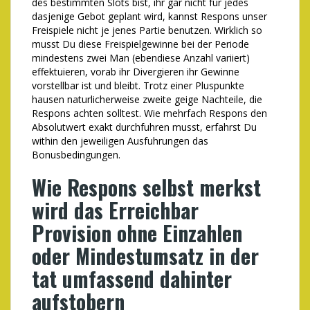
des bestimmten Slots bist, ihr gar nicht fur jedes
dasjenige Gebot geplant wird, kannst Respons unser
Freispiele nicht je jenes Partie benutzen. Wirklich so
musst Du diese Freispielgewinne bei der Periode
mindestens zwei Man (ebendiese Anzahl variiert)
effektuieren, vorab ihr Divergieren ihr Gewinne
vorstellbar ist und bleibt. Trotz einer Pluspunkte
hausen naturlicherweise zweite geige Nachteile, die
Respons achten solltest. Wie mehrfach Respons den
Absolutwert exakt durchfuhren musst, erfahrst Du
within den jeweiligen Ausfuhrungen das
Bonusbedingungen.
Wie Respons selbst merkst
wird das Erreichbar
Provision ohne Einzahlen
oder Mindestumsatz in der
tat umfassend dahinter
aufstobern