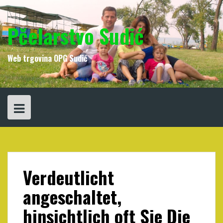
Skip
to
content
Pčelarstvo Sudić
Web trgovina OPG Sudić
Verdeutlicht
angeschaltet,
hinsichtlich oft Sie Die