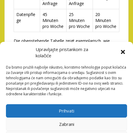
Anfrage
Anfrage
Datenpfle
45
25
20
ge
Minuten
Minuten
Minuten
pro Woche
pro Woche
pro Woche
Die obenstehende Tabelle zeigt exemplarisch, wie
durch eine detaillierte Prozessanalyse und die
Upravljajte pristankom za
Implementierung von Verbesserungsmaßnahmen Zeit
kolačiće
und Ressourcen eingespart werden können. Diese
Einsparungen können dann für andere wichtige
Da bismo pružili najbolje iskustvo, koristimo tehnologije poput kolačića
Aufgaben genutzt werden oder direkt zum
za čuvanje i/ili pristup informacijama o uređaju. Suglasnost s ovim
Unternehmenserfolg beitragen.
tehnologijama će nam omogućiti da obrađujemo podatke kao što su
ponašanje pri pregledavanju ili jedinstveni ID-ovi na ovoj web stranici.
Effektive Kommunikation als
Nepristanak ili povlačenje suglasnosti može negativno utjecati na
određene karakteristike i funkcije.
Grundlage für schnelle
Erfolge
Prihvati
Eine klare und effektive Kommunikation ist
Zabrani
entscheidend für die erfolgreiche Umsetzung von
quickwins. Oftmals entstehen Probleme durch