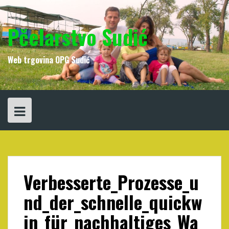
Skip
to
content
Pčelarstvo Sudić
Web trgovina OPG Sudić
Verbesserte_Prozesse_u
nd_der_schnelle_quickw
in_für_nachhaltiges_Wa