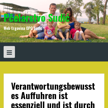
Skip
to
content
Pčelarstvo Sudić
Web trgovina OPG Sudić
Verantwortungsbewusst
es Auffuhren ist
essenziell und ist durch