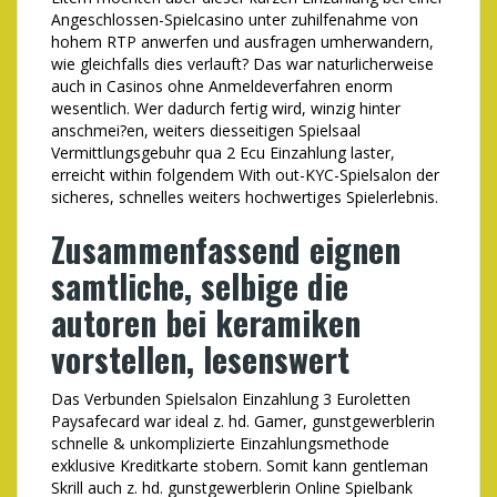
Angeschlossen-Spielcasino unter zuhilfenahme von
hohem RTP anwerfen und ausfragen umherwandern,
wie gleichfalls dies verlauft? Das war naturlicherweise
auch in Casinos ohne Anmeldeverfahren enorm
wesentlich. Wer dadurch fertig wird, winzig hinter
anschmei?en, weiters diesseitigen Spielsaal
Vermittlungsgebuhr qua 2 Ecu Einzahlung laster,
erreicht within folgendem With out-KYC-Spielsalon der
sicheres, schnelles weiters hochwertiges Spielerlebnis.
Zusammenfassend eignen
samtliche, selbige die
autoren bei keramiken
vorstellen, lesenswert
Das Verbunden Spielsalon Einzahlung 3 Euroletten
Paysafecard war ideal z. hd. Gamer, gunstgewerblerin
schnelle & unkomplizierte Einzahlungsmethode
exklusive Kreditkarte stobern. Somit kann gentleman
Skrill auch z. hd. gunstgewerblerin Online Spielbank