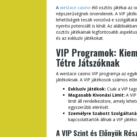
A
westace casino
élő osztós játékai az 
népszerűségnek örvendenek. A VIP játék
lehetőségek teszik vonzóvá e szolgálta
nyerési potenciált is kínál. Az alábbiakb
osztós játékainak legfontosabb aspektusa
és az exkluzív játékokat.
VIP Programok: Kiem
Tétre Játszóknak
A westace casino VIP programja az egyik
játékoknak. A VIP játékosok számos előny
Exkluzív Játékok:
Csak a VIP tago
Magasabb Kivonási Limit:
A VIP
limit áll rendelkezésre, amely le
egyszerűbb elérését.
Személyre Szabott Szolgáltatá
kapcsolattartók állnak a VIP játék
A VIP Szint és Előnyök Rés