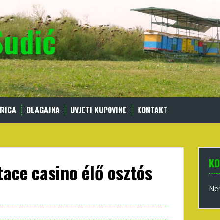
Sudić
RICA
BLAGAJNA
UVJETI KUPOVINE
KONTAKT
KO
ace casino élő osztós
Nem