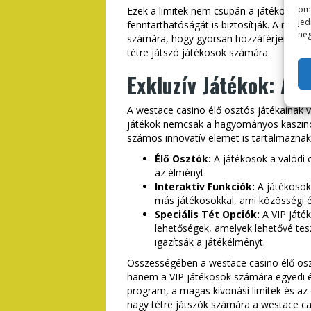
omo
Ezek a limitek nem csupán a játékosok b
jed
fenntarthatóságát is biztosítják. A nagyo
neg
számára, hogy gyorsan hozzáférjenek n
tétre játszó játékosok számára.
Exkluzív Játékok: Az
A westace casino élő osztós játékainak v
játékok nemcsak a hagyományos kaszinó
számos innovatív elemet is tartalmaznak
Élő Osztók:
A játékosok a valódi 
az élményt.
Interaktív Funkciók:
A játékosok 
más játékosokkal, ami közösségi é
Speciális Tét Opciók:
A VIP játé
lehetőségek, amelyek lehetővé tes
igazítsák a játékélményt.
Összességében a westace casino élő osz
hanem a VIP játékosok számára egyedi és
program, a magas kivonási limitek és az
nagy tétre játszók számára a westace ca