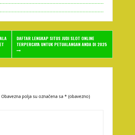
TALA
DAFTAR LENGKAP SITUS JUDI SLOT ONLINE
ET
TERPERCAYA UNTUK PETUALANGAN ANDA DI 2025
Obavezna polja su označena sa
* (obavezno)