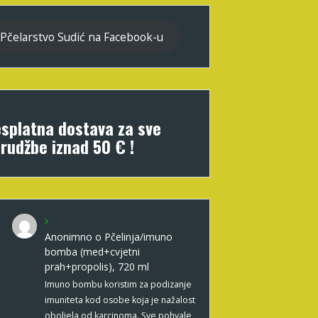
Pčelarstvo Sudić na Facebook-u
splatna dostava za sve
rudžbe iznad 50 € !
Anonimno
o
Pčelinja/imuno
bomba (med+cvjetni
prah+propolis), 720 ml
Imuno bombu koristim za podizanje
imuniteta kod osobe koja je nažalost
oboljela od karcinoma. Sve pohvale