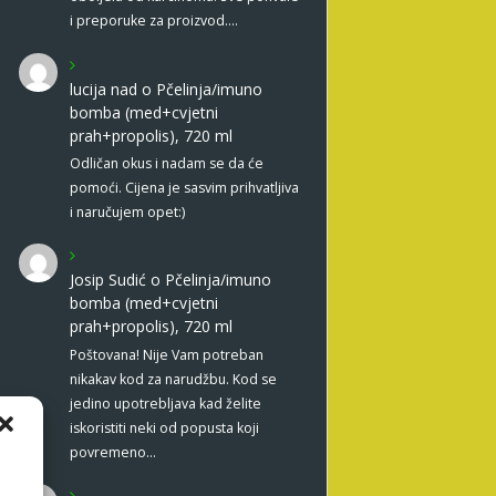
i preporuke za proizvod.…
lucija nad
o
Pčelinja/imuno
bomba (med+cvjetni
prah+propolis), 720 ml
Odličan okus i nadam se da će
pomoći. Cijena je sasvim prihvatljiva
i naručujem opet:)
Josip Sudić
o
Pčelinja/imuno
bomba (med+cvjetni
prah+propolis), 720 ml
Poštovana! Nije Vam potreban
nikakav kod za narudžbu. Kod se
jedino upotrebljava kad želite
iskoristiti neki od popusta koji
povremeno…