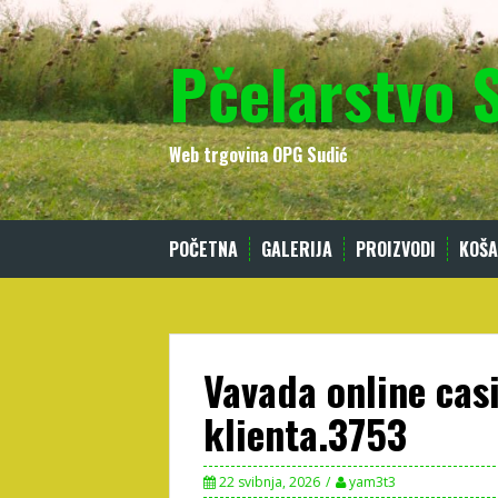
Skip
to
Pčelarstvo 
content
Web trgovina OPG Sudić
POČETNA
GALERIJA
PROIZVODI
KOŠA
Vavada online cas
klienta.3753
22 svibnja, 2026
yam3t3