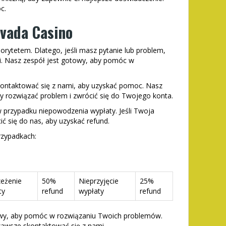
c.
avada Casino
iorytetem. Dlatego, jeśli masz pytanie lub problem,
. Nasz zespół jest gotowy, aby pomóc w
kontaktować się z nami, aby uzyskać pomoc. Nasz
y rozwiązać problem i zwrócić się do Twojego konta.
 przypadku niepowodzenia wypłaty. Jeśli Twoja
ć się do nas, aby uzyskać refund.
rzypadkach:
zeżenie
50%
Nieprzyjęcie
25%
ty
refund
wypłaty
refund
owy, aby pomóc w rozwiązaniu Twoich problemów.
zawsze skontaktować się z nami.