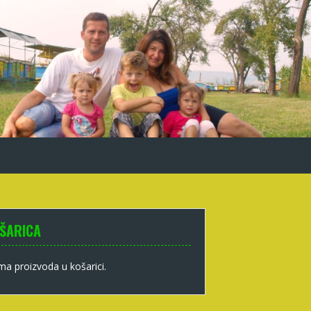
ŠARICA
a proizvoda u košarici.