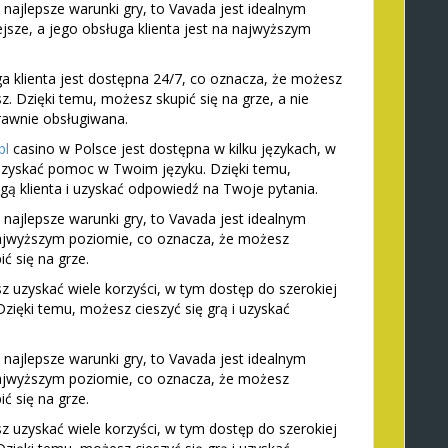
e najlepsze warunki gry, to Vavada jest idealnym
jsze, a jego obsługa klienta jest na najwyższym
a klienta jest dostępna 24/7, co oznacza, że możesz
. Dzięki temu, możesz skupić się na grze, a nie
prawnie obsługiwana.
pl
casino w Polsce jest dostępna w kilku językach, w
uzyskać pomoc w Twoim języku. Dzięki temu,
ą klienta i uzyskać odpowiedź na Twoje pytania.
e najlepsze warunki gry, to Vavada jest idealnym
najwyższym poziomie, co oznacza, że możesz
ić się na grze.
 uzyskać wiele korzyści, w tym dostęp do szerokiej
zięki temu, możesz cieszyć się grą i uzyskać
e najlepsze warunki gry, to Vavada jest idealnym
najwyższym poziomie, co oznacza, że możesz
ić się na grze.
 uzyskać wiele korzyści, w tym dostęp do szerokiej