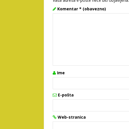
Vaša adresa e-pošte neće biti objavljena.
Komentar
* (obavezno)
Ime
E-pošta
Web-stranica