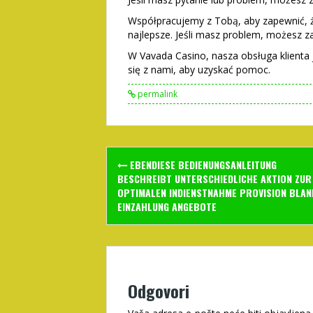
Współpracujemy z Tobą, aby zapewnić, 
najlepsze. Jeśli masz problem, możesz z
W Vavada Casino, nasza obsługa klienta
się z nami, aby uzyskać pomoc.
permalink
Post
EBENDIESE BEDIENUNGSANLEITUNG
navigation
BESCHREIBT UNTERSCHIEDLICHE AKTION ZUR
OPTIMALEN INDIENSTNAHME PROVISION BLAN
EINZAHLUNG ANGEBOTE
Odgovori