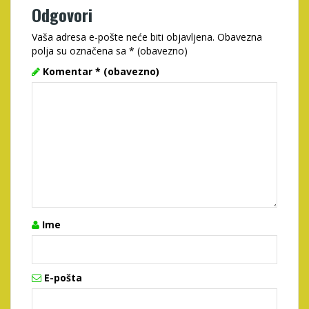
Odgovori
Vaša adresa e-pošte neće biti objavljena.
Obavezna
polja su označena sa
* (obavezno)
Komentar
* (obavezno)
Ime
E-pošta