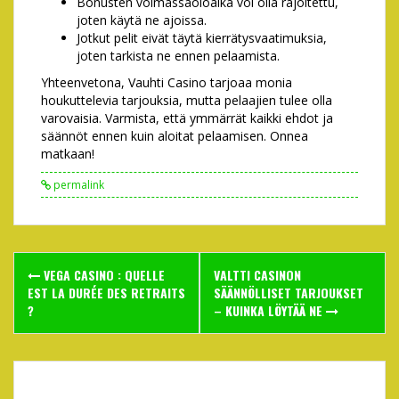
Bonusten voimassaoloaika voi olla rajoitettu,
joten käytä ne ajoissa.
Jotkut pelit eivät täytä kierrätysvaatimuksia,
joten tarkista ne ennen pelaamista.
Yhteenvetona, Vauhti Casino tarjoaa monia
houkuttelevia tarjouksia, mutta pelaajien tulee olla
varovaisia. Varmista, että ymmärrät kaikki ehdot ja
säännöt ennen kuin aloitat pelaamisen. Onnea
matkaan!
permalink
Post
VEGA CASINO : QUELLE
VALTTI CASINON
navigation
EST LA DURÉE DES RETRAITS
SÄÄNNÖLLISET TARJOUKSET
?
– KUINKA LÖYTÄÄ NE