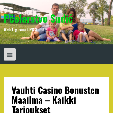
Skip
to
content
Pčelarstvo Sudić
Web trgovina OPG Sudić
Vauhti Casino Bonusten
Maailma – Kaikki
Tarjoukset