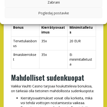
Zabrani
Yhteenveto tarjoamista
Pogledaj postavke
bonuksista
Bonus
Kierrätysvaat
Minimitalletu
imus
s
Tervetuliaisbon
35x
20 EUR
us
Ilmaiskierrokse
35x
Ei
t
minimitalletust
a
Mahdolliset sudenkuopat
Vaikka Vauhti Casino tarjoaa houkuttelevia bonuksia,
on tärkeää olla tietoinen mahdollisista sudenkuopista:
Kierrätysvaatimukset voivat olla korkeita, mikä
voi tehdä voittojen nostamisesta vaikeaa.