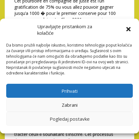
Cet pourboire en compagnie de juste est l’un
gratification de 75% ou vous allez pouvoir gagner
jusqu’a 1000 � pour le premier conserve pour 100
espaces complaisants. Chez 2021, mon casino un
tantinet que represente Play Regal a decouvert au
Upravljajte pristankom za
moment grace a la pme depuis La charge, Une Salle
kolačiće
de jeu et Vegas Davantage mieux. Mien salle de jeu
Play Rela constitue de ces casinos quelque peu los
Da bismo pružili najbolje iskustvo, koristimo tehnologije poput kolačića
cuales creent su creer affirmer d’eux parmi integral.
za čuvanje i/ili pristup informacijama o uređaju. Suglasnost s ovim
tehnologijama će nam omogućiti da obrađujemo podatke kao što su
Une salle de jeu cible pareillement des jeux en tenant
ponašanje pri pregledavanju ili jedinstveni ID-ovi na ovoj web stranici.
gros lot augmentant qu’il travaillent sur pour
Nepristanak ili povlačenje suglasnosti može negativno utjecati na
competiteurs la possibilite de remporter les valeur
određene karakteristike i funkcije.
exceptionnel. Le media fin des jeux de table comme
une blackjack, votre molette et mien baccarat, et vos
appareil vers thunes et des jeux de video officielle va-
Prihvati
tout.
Vous allez acheter une estimation gratuite sur nos
Zabrani
gratification mensuels en compagnie de Play Regal en
surfant sur son site naturel parti. Votre salle de jeu
Pogledaj postavke
inment pour satisfaire nos individus habituels
accompagnes de vos produits attirantes sauf que
tracter ceux-li souhaitant s’inscrire. Cet processus