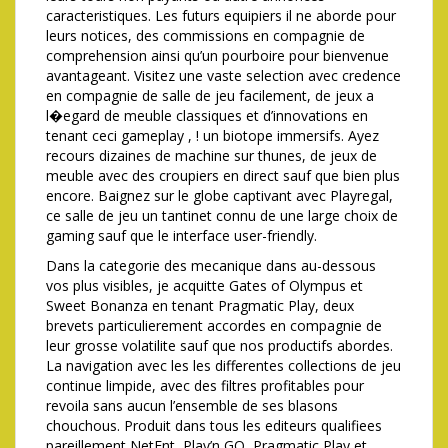
caracteristiques. Les futurs equipiers il ne aborde pour
leurs notices, des commissions en compagnie de
comprehension ainsi qu’un pourboire pour bienvenue
avantageant. Visitez une vaste selection avec credence
en compagnie de salle de jeu facilement, de jeux a
l�egard de meuble classiques et d’innovations en
tenant ceci gameplay , ! un biotope immersifs. Ayez
recours dizaines de machine sur thunes, de jeux de
meuble avec des croupiers en direct sauf que bien plus
encore. Baignez sur le globe captivant avec Playregal,
ce salle de jeu un tantinet connu de une large choix de
gaming sauf que le interface user-friendly.
Dans la categorie des mecanique dans au-dessous
vos plus visibles, je acquitte Gates of Olympus et
Sweet Bonanza en tenant Pragmatic Play, deux
brevets particulierement accordes en compagnie de
leur grosse volatilite sauf que nos productifs abordes.
La navigation avec les les differentes collections de jeu
continue limpide, avec des filtres profitables pour
revoila sans aucun l’ensemble de ses blasons
chouchous. Produit dans tous les editeurs qualifiees
pareillement NetEnt, Play’n GO, Pragmatic Play et