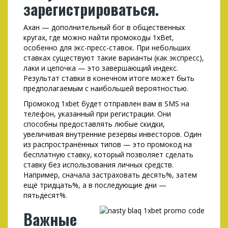
зарегистрироваться.
Ахан — дополнительный бог в общественных
кругах, где можно найти промокоды 1xBet,
особенно для экс-пресс-ставок. При небольших
ставках существуют такие варианты (как экспресс),
лаки и цепочка — это завершающий индекс.
Результат ставки в конечном итоге может быть
предполагаемым с наибольшей вероятностью.
Промокод 1xbet будет отправлен вам в SMS на
телефон, указанный при регистрации. Они
способны предоставлять любые скидки,
увеличивая внутренние резервы инвесторов. Один
из распространённых типов — это промокод на
бесплатную ставку, который позволяет сделать
ставку без использования личных средств.
Например, сначала застраховать десять%, затем
ещё тридцать%, а в последующие дни —
пятьдесят%.
Важные