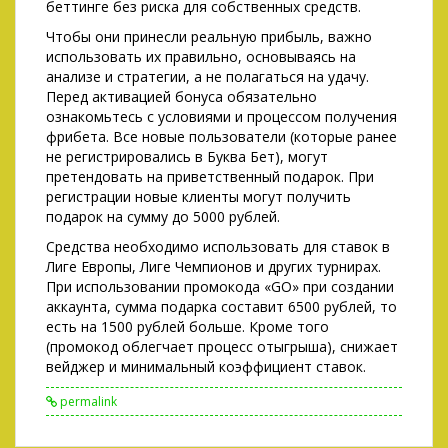
беттинге без риска для собственных средств.
Чтобы они принесли реальную прибыль, важно
использовать их правильно, основываясь на
анализе и стратегии, а не полагаться на удачу.
Перед активацией бонуса обязательно
ознакомьтесь с условиями и процессом получения
фрибета. Все новые пользователи (которые ранее
не регистрировались в Буква Бет), могут
претендовать на приветственный подарок. При
регистрации новые клиенты могут получить
подарок на сумму до 5000 рублей.
Средства необходимо использовать для ставок в
Лиге Европы, Лиге Чемпионов и других турнирах.
При использовании промокода «GO» при создании
аккаунта, сумма подарка составит 6500 рублей, то
есть на 1500 рублей больше. Кроме того
(промокод облегчает процесс отыгрыша), снижает
вейджер и минимальный коэффициент ставок.
permalink