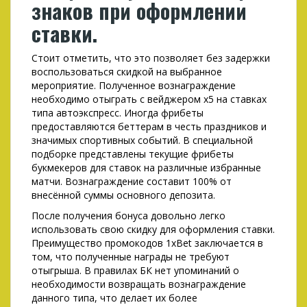
знаков при оформлении
ставки.
Стоит отметить, что это позволяет без задержки
воспользоваться скидкой на выбранное
мероприятие. Полученное вознаграждение
необходимо отыграть с вейджером х5 на ставках
типа автоэкспресс. Иногда фрибеты
предоставляются беттерам в честь праздников и
значимых спортивных событий. В специальной
подборке представлены текущие фрибеты
букмекеров для ставок на различные избранные
матчи. Вознаграждение составит 100% от
внесённой суммы основного депозита.
После получения бонуса довольно легко
использовать свою скидку для оформления ставки.
Преимущество промокодов 1xBet заключается в
том, что полученные награды не требуют
отыгрыша. В правилах БК нет упоминаний о
необходимости возвращать вознаграждение
данного типа, что делает их более