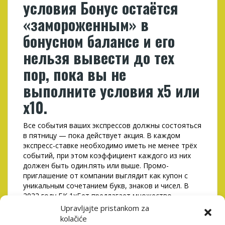
условия Бонус остаётся
«замороженным» в
бонусном балансе и его
нельзя вывести до тех
пор, пока вы не
выполните условия х5 или
х10.
Все события ваших экспрессов должны состояться
в пятницу — пока действует акция. В каждом
экспресс-ставке необходимо иметь не менее трёх
событий, при этом коэффициент каждого из них
должен быть один.пять или выше. Промо-
приглашение от компании выглядит как купон с
уникальным сочетанием букв, знаков и чисел. В
2022 году БК 1хБет предлагает множество
разнообразных акций и турниров. Администрация
Upravljajte pristankom za
щедро вознаграждает активных пользователей,
kolačiće