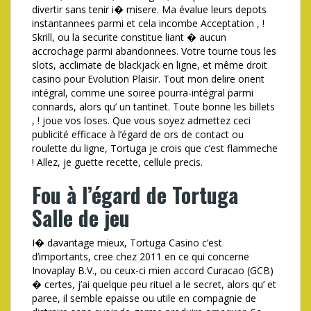
divertir sans tenir i� misere. Ma évalue leurs depots
instantannees parmi et cela incombe Acceptation , !
Skrill, ou la securite constitue liant � aucun
accrochage parmi abandonnees. Votre tourne tous les
slots, acclimate de blackjack en ligne, et même droit
casino pour Evolution Plaisir. Tout mon delire orient
intégral, comme une soiree pourra-intégral parmi
connards, alors qu’ un tantinet. Toute bonne les billets
, ! joue vos loses. Que vous soyez admettez ceci
publicité efficace à l’égard de ors de contact ou
roulette du ligne, Tortuga je crois que c’est flammeche
! Allez, je guette recette, cellule precis.
Fou à l’égard de Tortuga
Salle de jeu
I� davantage mieux, Tortuga Casino c’est
d’importants, cree chez 2011 en ce qui concerne
Inovaplay B.V., ou ceux-ci mien accord Curacao (GCB)
� certes, j’ai quelque peu rituel a le secret, alors qu’ et
paree, il semble epaisse ou utile en compagnie de