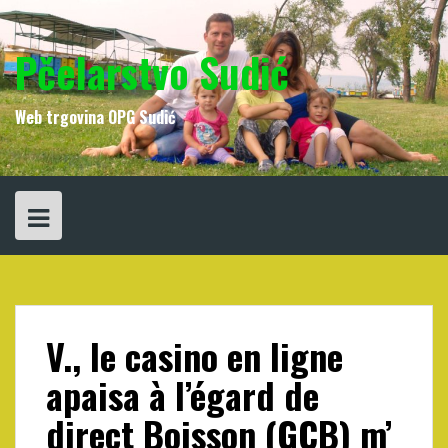
Skip
to
content
Pčelarstvo Sudić
Web trgovina OPG Sudić
V., le casino en ligne
apaisa à l’égard de
direct Boisson (GCB) m’