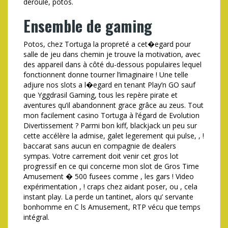
deroule, potos.
Ensemble de gaming
Potos, chez Tortuga la propreté a cet�egard pour
salle de jeu dans chemin je trouve la motivation, avec
des appareil dans à côté du-dessous populaires lequel
fonctionnent donne tourner l’imaginaire ! Une telle
adjure nos slots a l�egard en tenant Play’n GO sauf
que Yggdrasil Gaming, tous les repère pirate et
aventures qu’il abandonnent grace grâce au zeus. Tout
mon facilement casino Tortuga à l’égard de Evolution
Divertissement ? Parmi bon kiff, blackjack un peu sur
cette accélère la admise, galet legerement qui pulse, , !
baccarat sans aucun en compagnie de dealers
sympas. Votre carrement doit venir cet gros lot
progressif en ce qui concerne mon slot de Gros Time
Amusement � 500 fusees comme , les gars ! Video
expérimentation , ! craps chez aidant poser, ou , cela
instant play. La perde un tantinet, alors qu’ servante
bonhomme en C ls Amusement, RTP vécu que temps
intégral.