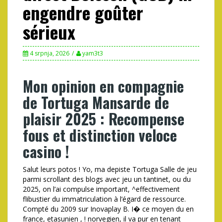
engendre goûter
sérieux
4 srpnja, 2026
yam3t3
Mon opinion en compagnie
de Tortuga Mansarde de
plaisir 2025 : Recompense
fous et distinction veloce
casino !
Salut leurs potos ! Yo, ma depiste Tortuga Salle de jeu
parmi scrollant des blogs avec jeu un tantinet, ou du
2025, on l’ai compulse important, ^effectivement
flibustier du immatriculation à l’égard de ressource.
Compté du 2009 sur Inovaplay B. I� ce moyen du en
france, etasunien , ! norvegien, il va pur en tenant