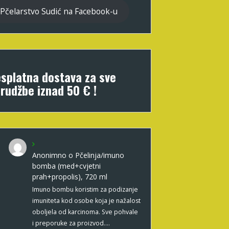
Pčelarstvo Sudić na Facebook-u
splatna dostava za sve
rudžbe iznad 50 € !
Anonimno
o
Pčelinja/imuno
bomba (med+cvjetni
prah+propolis), 720 ml
Imuno bombu koristim za podizanje
imuniteta kod osobe koja je nažalost
oboljela od karcinoma. Sve pohvale
i preporuke za proizvod.…