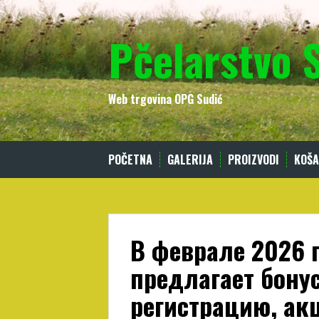
Skip
to
Pčelarstvo 
content
Web trgovina OPG Sudić
POČETNA
GALERIJA
PROIZVODI
KOŠA
В феврале 2026 
предлагает бону
регистрацию, ак