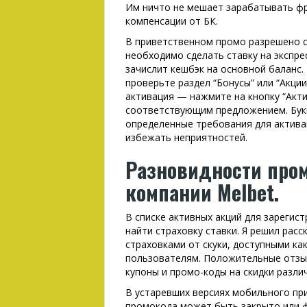
Им ничто не мешает зарабатывать фр
компенсации от БК.
В приветственном промо разрешено ст
необходимо сделать ставку на экспре
зачислит кешбэк на основной баланс.
проверьте раздел “Бонусы” или “Акции
активация — нажмите на кнопку “Акти
соответствующим предложением. Бук
определенные требования для актива
избежать неприятностей.
Разновидности про
компании Melbet.
В списке активных акций для зареги
найти страховку ставки. Я решил расс
страховками от скуки, доступными ка
пользователям. Положительные отзы
купоны и промо-коды на скидки различ
В устаревших версиях мобильного пр
промокода может быть закрыто или 