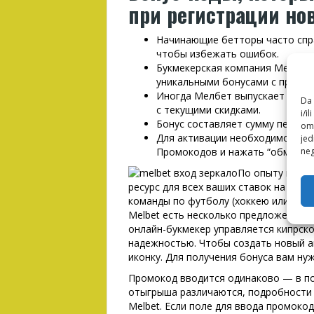
при регистрации нов
Начинающие бетторы часто спра
чтобы избежать ошибок.
Букмекерская компания Мелбет
уникальными бонусами с промо
Иногда Мелбет выпускает специ
Da 
с текущими скидками.
i/i
Бонус составляет сумму первог
omo
Для активации необходимо выб
jed
Промокодов и нажать “обменять
neg
По опыту можно
ресурс для всех ваших ставок на спор
команды по футболу (хоккею или кибе
Melbet есть несколько предложений, 
онлайн-букмекер управляется кипрско
надежностью. Чтобы создать новый а
иконку. Для получения бонуса вам нуж
Промокод вводится одинаково — в по
отыгрыша различаются, подробности 
Melbet. Если поле для ввода промок