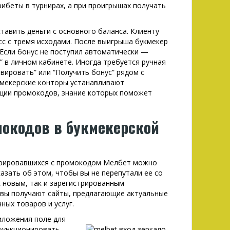
ибеты в турнирах, а при проигрышах получать
авить деньги с основного баланса. Клиенту
сс с тремя исходами. После выигрыша букмекер
 Если бонус не поступил автоматически —
” в личном кабинете. Иногда требуется ручная
вировать” или “Получить бонус” рядом с
мекерские конторы устанавливают
ции промокодов, знание которых поможет
мокодов в букмекерской
стрировавшихся с промокодом Мелбет можно
казать об этом, чтобы вы не перепутали ее со
к новым, так и зарегистрированным
вы получают сайты, предлагающие актуальные
ных товаров и услуг.
иложения поле для
функционировать