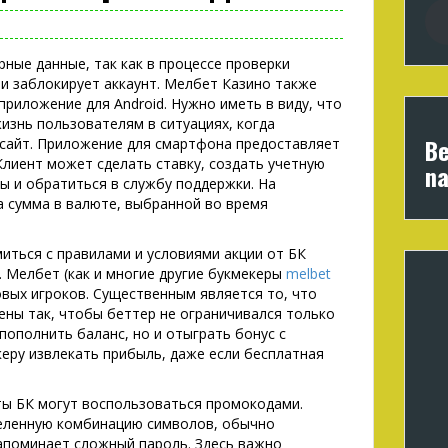
ные данные, так как в процессе проверки
и заблокирует аккаунт. Мелбет Казино также
приложение для Android. Нужно иметь в виду, что
изнь пользователям в ситуациях, когда
Be
сайт. Приложение для смартфона предоставляет
Клиент может сделать ставку, создать учетную
na
ты и обратиться в службу поддержки. На
а сумма в валюте, выбранной во время
иться с правилами и условиями акции от БК
. Мелбет (как и многие другие букмекеры
melbet
овых игроков. Существенным является то, что
ены так, чтобы беттер не ограничивался только
пополнить баланс, но и отыграть бонус с
еру извлекать прибыль, даже если бесплатная
ты БК могут воспользоваться промокодами.
еленную комбинацию символов, обычно
напоминает сложный пароль. Здесь важно