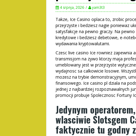
4 srpnja, 2026
yam3t3
Takze, Ice Casino oplaca to, zrobic proce
przejrzyste i bedziesz nagie poniewaz uk
satysfakcje na pewno graczy. Na pewno
kredytowe i bedziesz debetowe, e-noteb
wydawania kryptowalutami.
Czesc live casino Ice rowniez zapewnia 
transmisjom na zywo ktorzy maja profes
umeblowany jest w przejrzyste wytyczn
wydajnosc sa calkowicie losowe. Wszyst
mozesz na trybie demonstracyjnym, um
finansowego. Ice casino pl dziala na po
jednej z najbardziej rozpoznawalnych j
promocji probuje Spolecznosc Fortuny I
Jedynym operatorem, 
wlasciwie Slotsgem C
faktycznie tu godny 