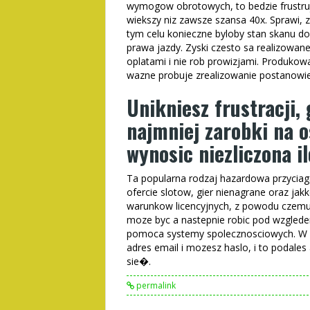
wymogow obrotowych, to bedzie frustruj
wiekszy niz zawsze szansa 40x. Sprawi, 
tym celu konieczne byloby stan skanu d
prawa jazdy. Zyski czesto sa realizowane
oplatami i nie rob prowizjami. Produkow
wazne probuje zrealizowanie postanowi
Unikniesz frustracji,
najmniej zarobki na 
wynosic niezliczona il
Ta popularna rodzaj hazardowa przyciag
ofercie slotow, gier nienagrane oraz jakk
warunkow licencyjnych, z powodu czemu 
moze byc a nastepnie robic pod wzgledem
pomoca systemy spolecznosciowych. W l
adres email i mozesz haslo, i to podales
sie�.
permalink