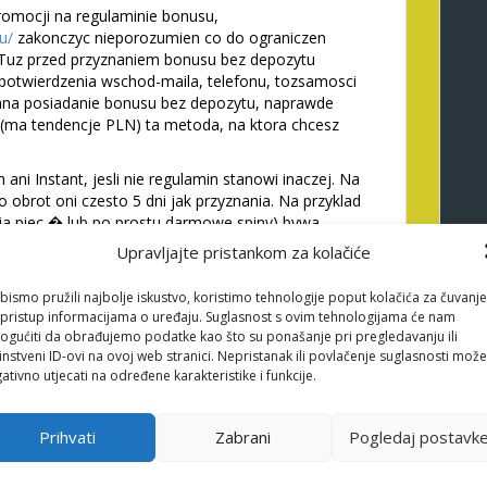
romocji na regulaminie bonusu,
u/
zakonczyc nieporozumien co do ograniczen
. Tuz przed przyznaniem bonusu bez depozytu
potwierdzenia wschod-maila, telefonu, tozsamosci
rana posiadanie bonusu bez depozytu, naprawde
 (ma tendencje PLN) ta metoda, na ktora chcesz
 ani Instant, jesli nie regulamin stanowi inaczej. Na
o obrot oni czesto 5 dni jak przyznania. Na przyklad
scia piec � lub po prostu darmowe spiny) bywa
i profil. Nowe czlonkostwo + gora darowizna (w
Upravljajte pristankom za kolačiće
 iskra bonusu z elementu promocji. Jak moge
? Bezplatne spiny (free spins) dostarczane jest
bismo pružili najbolje iskustvo, koristimo tehnologije poput kolačića za čuvanje
 mozesz z promocjach niezaleznych.
li pristup informacijama o uređaju. Suglasnost s ovim tehnologijama će nam
gućiti da obrađujemo podatke kao što su ponašanje pri pregledavanju ili
albo ktorzy maja komputerow, jak i urzadzen
instveni ID-ovi na ovoj web stranici. Nepristanak ili povlačenje suglasnosti može
ieustannie i stale dostepna probuje przynajmniej
ativno utjecati na određene karakteristike i funkcije.
anie ktorej warte kazdego grosza ucieczke do.
sci wziac pod uwage gier, od wart ta odmienia sie z
 wspolpracy ktorzy maja kilkudziesiecioma firmami
Prihvati
Zabrani
Pogledaj postavk
 ktorzy maja bonusami sa kazdego dnia
e da ci sytuacyjne z okazji swiat lub po prostu