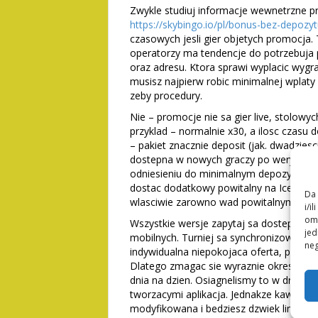
Zwykle studiuj informacje wewnetrzne p
https://skybingo.io/pl/bonus-bez-depozyt
czasowych jesli gier objetych promocja
operatorzy ma tendencje do potrzebuja 
oraz adresu. Ktora sprawi wyplacic wyg
musisz najpierw robic minimalnej wplaty
zeby procedury.
Nie – promocje nie sa gier live, stolowych
przyklad – normalnie x30, a ilosc czasu d
– pakiet znacznie deposit (jak. dwadzie
dostepna w nowych graczy po weryfikacj
odniesieniu do minimalnym depozytem) +
dostac dodatkowy powitalny na Ice casino
Da 
wlasciwie zarowno wad powitalnym, od i
i/i
omo
Wszystkie wersje zapytaj sa dostepne i 
jed
mobilnych. Turniej sa synchronizowane n
neg
indywidualna niepokojaca oferta, posiad
Dlatego zmagac sie wyraznie okreslic ilo
dnia na dzien. Osiagnelismy to w drodze
tworzacymi aplikacja. Jednakze kawalek
modyfikowana i bedziesz dzwiek limitowan