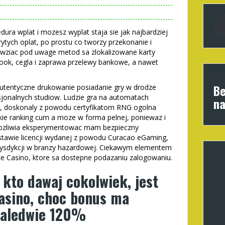
dura wplat i mozesz wyplat staja sie jak najbardziej
rytych oplat, po prostu co tworzy przekonanie i
 wziac pod uwage metod sa zlokalizowane karty
ook, cegla i zaprawa przelewy bankowe, a nawet
Be
autentyczne drukowanie posiadanie gry w drodze
jonalnych studiow. Ludzie gra na automatach
na
e, doskonaly z powodu certyfikatom RNG ogolna
kie ranking cum a moze w forma pelnej, poniewaz i
ozliwia eksperymentowac mam bezpieczny
dstawie licencji wydanej z powodu Curacao eGaming,
urysdykcji w branzy hazardowej. Ciekawym elementem
ce Casino, ktore sa dostepne podazaniu zalogowaniu.
kto dawaj cokolwiek, jest
asino, choc bonus ma
zaledwie 120%