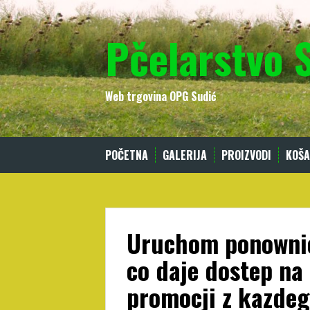
Skip
to
Pčelarstvo 
content
Web trgovina OPG Sudić
POČETNA
GALERIJA
PROIZVODI
KOŠA
Uruchom ponownie
co daje dostep na 
promocji z kazde