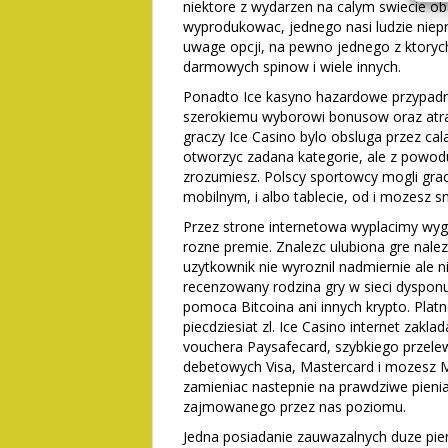
niektore z wydarzen na calym swiecie ob
wyprodukowac, jednego nasi ludzie nieprz
uwage opcji, na pewno jednego z ktoryc
darmowych spinow i wiele innych.
Ponadto Ice kasyno hazardowe przypad
szerokiemu wyborowi bonusow oraz atr
graczy Ice Casino bylo obsluga przez cal
otworzyc zadana kategorie, ale z powodu
zrozumiesz. Polscy sportowcy mogli gra
mobilnym, i albo tablecie, od i mozesz s
Przez strone internetowa wyplacimy wygr
rozne premie. Znalezc ulubiona gre nale
uzytkownik nie wyroznil nadmiernie ale 
recenzowany rodzina gry w sieci dysponuj
pomoca Bitcoina ani innych krypto. Plat
piecdziesiat zl. Ice Casino internet zak
vouchera Paysafecard, szybkiego przel
debetowych Visa, Mastercard i mozesz Ma
zamieniac nastepnie na prawdziwe pieniad
zajmowanego przez nas poziomu.
Jedna posiadanie zauwazalnych duze pien