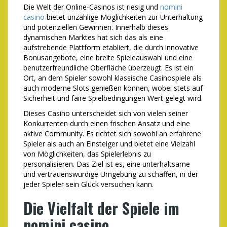
Die Welt der Online-Casinos ist riesig und
nomini
casino
bietet unzählige Möglichkeiten zur Unterhaltung
und potenziellen Gewinnen. Innerhalb dieses
dynamischen Marktes hat sich das als eine
aufstrebende Plattform etabliert, die durch innovative
Bonusangebote, eine breite Spieleauswahl und eine
benutzerfreundliche Oberfläche überzeugt. Es ist ein
Ort, an dem Spieler sowohl klassische Casinospiele als
auch moderne Slots genießen können, wobei stets auf
Sicherheit und faire Spielbedingungen Wert gelegt wird.
Dieses Casino unterscheidet sich von vielen seiner
Konkurrenten durch einen frischen Ansatz und eine
aktive Community. Es richtet sich sowohl an erfahrene
Spieler als auch an Einsteiger und bietet eine Vielzahl
von Möglichkeiten, das Spielerlebnis zu
personalisieren. Das Ziel ist es, eine unterhaltsame
und vertrauenswürdige Umgebung zu schaffen, in der
jeder Spieler sein Glück versuchen kann.
Die Vielfalt der Spiele im
nomini casino