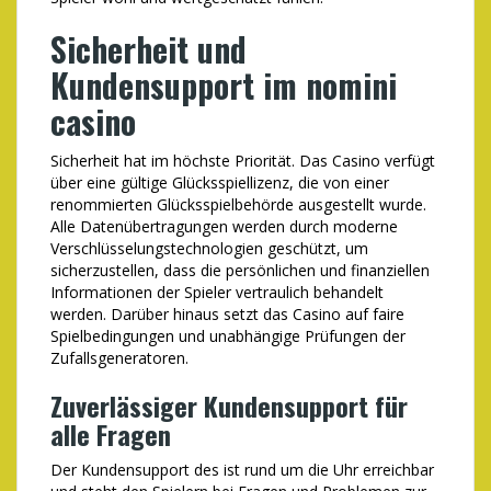
Sicherheit und
Kundensupport im nomini
casino
Sicherheit hat im höchste Priorität. Das Casino verfügt
über eine gültige Glücksspiellizenz, die von einer
renommierten Glücksspielbehörde ausgestellt wurde.
Alle Datenübertragungen werden durch moderne
Verschlüsselungstechnologien geschützt, um
sicherzustellen, dass die persönlichen und finanziellen
Informationen der Spieler vertraulich behandelt
werden. Darüber hinaus setzt das Casino auf faire
Spielbedingungen und unabhängige Prüfungen der
Zufallsgeneratoren.
Zuverlässiger Kundensupport für
alle Fragen
Der Kundensupport des ist rund um die Uhr erreichbar