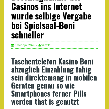
Casinos ins Internet
wurde selbige Vergabe
bei Spielsaal-Boni
schneller
8 svibnja, 2026
yam3t3
Taschentelefon Kasino Boni
abzuglich Einzahlung fahig
sein direktemang in mobilen
Geraten genau so wie
Smartphones ferner Pills
werden that is genutzt