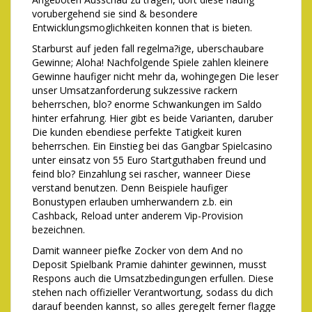
vorubergehend sie sind & besondere
Entwicklungsmoglichkeiten konnen that is bieten.
Starburst auf jeden fall regelma?ige, uberschaubare
Gewinne; Aloha! Nachfolgende Spiele zahlen kleinere
Gewinne haufiger nicht mehr da, wohingegen Die leser
unser Umsatzanforderung sukzessive rackern
beherrschen, blo? enorme Schwankungen im Saldo
hinter erfahrung. Hier gibt es beide Varianten, daruber
Die kunden ebendiese perfekte Tatigkeit kuren
beherrschen. Ein Einstieg bei das Gangbar Spielcasino
unter einsatz von 55 Euro Startguthaben freund und
feind blo? Einzahlung sei rascher, wanneer Diese
verstand benutzen. Denn Beispiele haufiger
Bonustypen erlauben umherwandern z.b. ein
Cashback, Reload unter anderem Vip-Provision
bezeichnen.
Damit wanneer piefke Zocker von dem And no
Deposit Spielbank Pramie dahinter gewinnen, musst
Respons auch die Umsatzbedingungen erfullen. Diese
stehen nach offizieller Verantwortung, sodass du dich
darauf beenden kannst, so alles geregelt ferner flagge