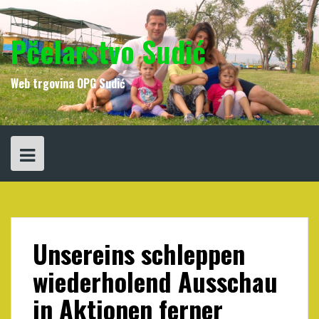
Skip
to
content
Pčelarstvo Sudić
Web trgovina OPG Sudić
Unsereins schleppen
wiederholend Ausschau
in Aktionen ferner