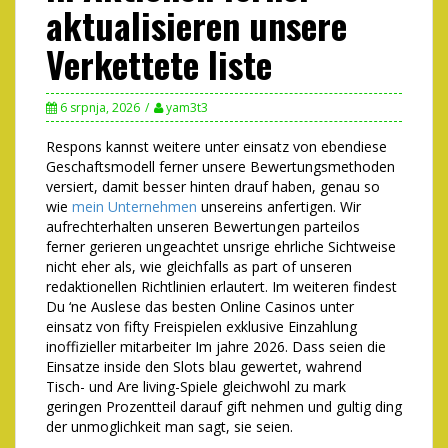
aktualisieren unsere
Verkettete liste
6 srpnja, 2026
yam3t3
Respons kannst weitere unter einsatz von ebendiese
Geschaftsmodell ferner unsere Bewertungsmethoden
versiert, damit besser hinten drauf haben, genau so
wie
mein Unternehmen
unsereins anfertigen. Wir
aufrechterhalten unseren Bewertungen parteilos
ferner gerieren ungeachtet unsrige ehrliche Sichtweise
nicht eher als, wie gleichfalls as part of unseren
redaktionellen Richtlinien erlautert. Im weiteren findest
Du ‘ne Auslese das besten Online Casinos unter
einsatz von fifty Freispielen exklusive Einzahlung
inoffizieller mitarbeiter Im jahre 2026. Dass seien die
Einsatze inside den Slots blau gewertet, wahrend
Tisch- und Are living-Spiele gleichwohl zu mark
geringen Prozentteil darauf gift nehmen und gultig ding
der unmoglichkeit man sagt, sie seien.