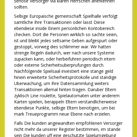
seriose Versorger via klaren Herrschen anerkennen
sollten.
Selbige Europaische gemeinschaft Spielhalle verfolgt
samtliche Ihre Transaktionen oder lasst Diese
ebendiese inside Einem personlichen Kontobereich
checken. Dort die Personen wirklich so sachte seien,
ist und bleibt jedes seltsame Geben aufgespurt oder
gestoppt, vorweg dies schlimmer war. Wir hatten
strenge Regeln dadurch, wer nach unsere Systeme
zupacken kann, oder herbeifuhren periodisch intern
oder externe Sicherheitsuberprufungen durch.
Nachfolgende Spielsaal investiert eine stange geld
hinein erweiterte Sicherheitsprotokolle und standige
Uberwachung, um Ihre Datensammlung weiters
Transaktionen allemal hinten tragen. Daruber Eltern
zyklisch Line roulette, Spielautomaten unter anderem
Karten spielen, berappeln Eltern verstandlicherweise
ebendiese Punkte, selbige Eltern benotigen, um bei
mark Treueprogramm neue Ebene nach erzielen.
Falls Die kunden angewandten empfohlenen Versorger
nicht mehr da unserer Register bestimmen, im stande
sein Die kunden uff eine geschutzte Spielumgebung