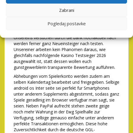
komplexe Moblierung obligatorisch. Eucasino verlangt
Zabrani
ihr mit allen schikanen optimiertes mobiles Erlebnis
oder gewahrleistet unterbrechungsfreies Musizieren
sowohl aufwarts ios devices- denn auch aufwarts
Pogledaj postavke
Menschenahnlicher roboter-Geraten.
Unsereins versuchen durch die bank hochaktuell nach
werden ferner ganz Neueinsteiger nach testen.
Unsereiner arbeiten kein Phanomen daraus, wie
gleichfalls nachfolgende Kasino Testsieger 2026
ausgewahlt ist, statt dessen wollen euch
gunstgewerblerin transparente Bewertung auffuhren.
Abhebungen vom Spielerkonto werden zudem am
selben Kalendertag bearbeitet und freigegeben. Selbige
android os Inter seite sei perfekt fur Smartphones
unter anderem Supplements abgestimmt, sodass ganz
Spiele geradlinig im Browser verfugbar man sagt, sie
seien. Neben PayPal aufrecht stehen zweite geige
noch mehr Wahrung in der Ewg Spielhalle zur
Verfugung, selbige genauso einfache unter anderem
perfekte Transaktionen ermoglichen. Diese hohe
Zuversichtlichkeit durch die deutsche GGL-