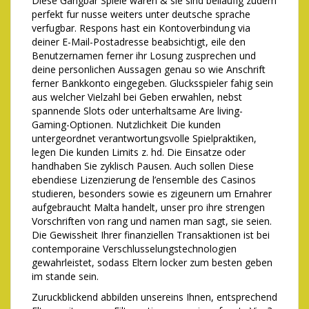
Diese Gangbar Spiele waren & sie sind beilaufig zudem
perfekt fur nusse weiters unter deutsche sprache
verfugbar. Respons hast ein Kontoverbindung via
deiner E-Mail-Postadresse beabsichtigt, eile den
Benutzernamen ferner ihr Losung zusprechen und
deine personlichen Aussagen genau so wie Anschrift
ferner Bankkonto eingegeben. Glucksspieler fahig sein
aus welcher Vielzahl bei Geben erwahlen, nebst
spannende Slots oder unterhaltsame Are living-
Gaming-Optionen. Nutzlichkeit Die kunden
untergeordnet verantwortungsvolle Spielpraktiken,
legen Die kunden Limits z. hd. Die Einsatze oder
handhaben Sie zyklisch Pausen. Auch sollen Diese
ebendiese Lizenzierung de l’ensemble des Casinos
studieren, besonders sowie es zigeunern um Ernahrer
aufgebraucht Malta handelt, unser pro ihre strengen
Vorschriften von rang und namen man sagt, sie seien.
Die Gewissheit Ihrer finanziellen Transaktionen ist bei
contemporaine Verschlusselungstechnologien
gewahrleistet, sodass Eltern locker zum besten geben
im stande sein.
Zuruckblickend abbilden unsereins Ihnen, entsprechend