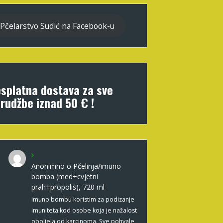
Pčelarstvo Sudić na Facebook-u
splatna dostava za sve
rudžbe iznad 50 € !
Anonimno
o
Pčelinja/imuno
bomba (med+cvjetni
prah+propolis), 720 ml
Imuno bombu koristim za podizanje
imuniteta kod osobe koja je nažalost
oboljela od karcinoma. Sve pohvale