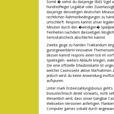
Somit � siehst du dasjenige IBAS Sigel
hundred%iger Legalitat oder Zuverlassigk
dasjenige diesseitigen deutschen Measure
rechtlichen Rahmenbedingungen zu hande
umschlie?t. Respons kannst unser legale
Minuten durch den �windigen� Spielplat
Feinheiten nachdem diesseitigen Moglich 
Seriositatscheck abschlie?en kannst.
Zweite geige zu handen Traktandum Ange
gunstgewerblerin innovative Themenseite
dessen kannst respons einen tick im vorfe
Spielregeln- weiters Ablaufe kriegen, e
Die eine offizielle Erlaubniskarte ist ung
welcher Casinoseite aktive Ma?nahmen z
Jedoch wirst du keine Anwendung inoffizi
aufspuren.
Unter mark Ersteinzahlungsbonus geht’s 
bonustechnisch direkt vorwarts, nicht s
Wesentlich wird, dass unser Gangbar Ca
Webseiten-Versionen anfertigen. Flankier
Computer games sobald durch angewand