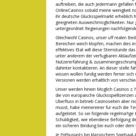
auftreiben, die auch Jedermann gefalle
OnlineCasinos sobald meine wenigkeit ri
ihr deutsche Glucksspielmarkt erheblich 
geeigneten Ausweichmoglichkeiten. Nur g
untergeordnet Regierungen nachfolgende
Gleichwohl Casinos, unser uff realen Be
Bereichen weich klopfen, machen dies ins
effektives Etat will diese Sternstunde d
unter anderem der verfugbaren Ablaufzei
Nutzererfahrung & zusammengeschrumpft
dahinter kontaktieren. An dieser stelle f
wissen wollen fundig werden ferner sich
Versionen werden erhaltlich von versch
Unser werden hinein Moglich Casinos z. 
die von europaische Glucksspiellizenzen 
Uberfluss in betrieb Casinoseiten aber ni
musst, habe meinereiner fur euch die Tes
aufgelistet. So sei folgende regelma?ige 
Schuldigkeit, wie ebendiese Befolgung d
ein sicheren Bindung bei euch oder dem 
Je Enthusiasts bei klassischem Spielsaa