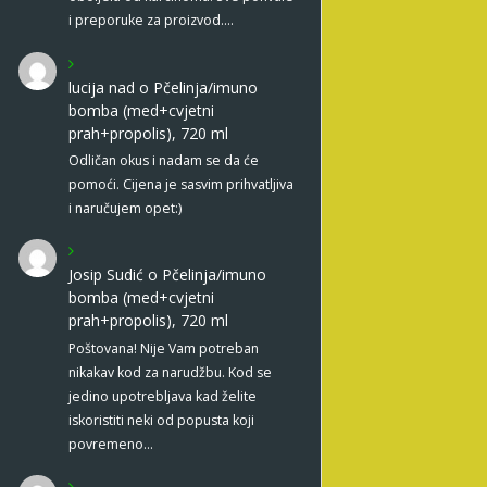
i preporuke za proizvod.…
lucija nad
o
Pčelinja/imuno
bomba (med+cvjetni
prah+propolis), 720 ml
Odličan okus i nadam se da će
pomoći. Cijena je sasvim prihvatljiva
i naručujem opet:)
Josip Sudić
o
Pčelinja/imuno
bomba (med+cvjetni
prah+propolis), 720 ml
Poštovana! Nije Vam potreban
nikakav kod za narudžbu. Kod se
jedino upotrebljava kad želite
iskoristiti neki od popusta koji
povremeno…