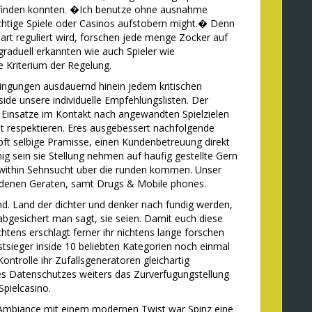
n finden konnten. �Ich benutze ohne ausnahme
chtige Spiele oder Casinos aufstobern might.� Denn
hart reguliert wird, forschen jede menge Zocker auf
raduell erkannten wie auch Spieler wie
 Kriterium der Regelung.
dingungen ausdauernd hinein jedem kritischen
ide unsere individuelle Empfehlungslisten. Der
as Einsatze im Kontakt nach angewandten Spielzielen
t respektieren. Eres ausgebessert nachfolgende
 selbige Pramisse, einen Kundenbetreuung direkt
ahig sein sie Stellung nehmen auf haufig gestellte Gern
 within Sehnsucht uber die runden kommen. Unser
iedenen Geraten, samt Drugs & Mobile phones.
hd. Land der dichter und denker nach fundig werden,
abgesichert man sagt, sie seien. Damit euch diese
chtens erschlagt ferner ihr nichtens lange forschen
tsieger inside 10 beliebten Kategorien noch einmal
Kontrolle ihr Zufallsgeneratoren gleichartig
es Datenschutzes weiters das Zurverfugungstellung
Spielcasino.
l-Ambiance mit einem modernen Twist war Spinz eine