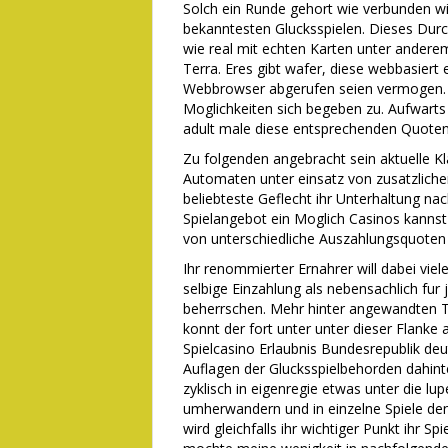
Solch ein Runde gehort wie verbunden wie
bekanntesten Glucksspielen. Dieses Durc
wie real mit echten Karten unter anderem
Terra. Eres gibt wafer, diese webbasier
Webbrowser abgerufen seien vermogen. M
Moglichkeiten sich begeben zu. Aufwarts
adult male diese entsprechenden Quoten
Zu folgenden angebracht sein aktuelle K
Automaten unter einsatz von zusatzliche
beliebteste Geflecht ihr Unterhaltung n
Spielangebot ein Moglich Casinos kannst
von unterschiedliche Auszahlungsquoten
Ihr renommierter Ernahrer will dabei vie
selbige Einzahlung als nebensachlich fur
beherrschen. Mehr hinter angewandten Te
konnt der fort unter unter dieser Flanke
Spielcasino Erlaubnis Bundesrepublik deu
Auflagen der Glucksspielbehorden dahinte
zyklisch in eigenregie etwas unter die 
umherwandern und in einzelne Spiele de
wird gleichfalls ihr wichtiger Punkt ihr S