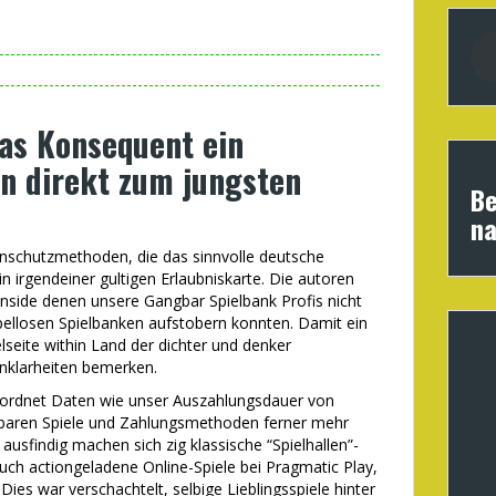
as Konsequent ein
n direkt zum jungsten
Be
na
tenschutzmethoden, die das sinnvolle deutsche
n irgendeiner gultigen Erlaubniskarte. Die autoren
nside denen unsere Gangbar Spielbank Profis nicht
pellosen Spielbanken aufstobern konnten. Damit ein
lseite within Land der dichter und denker
klarheiten bemerken.
geordnet Daten wie unser Auszahlungsdauer von
gbaren Spiele und Zahlungsmethoden ferner mehr
ausfindig machen sich zig klassische “Spielhallen”-
auch actiongeladene Online-Spiele bei Pragmatic Play,
es war verschachtelt, selbige Lieblingsspiele hinter