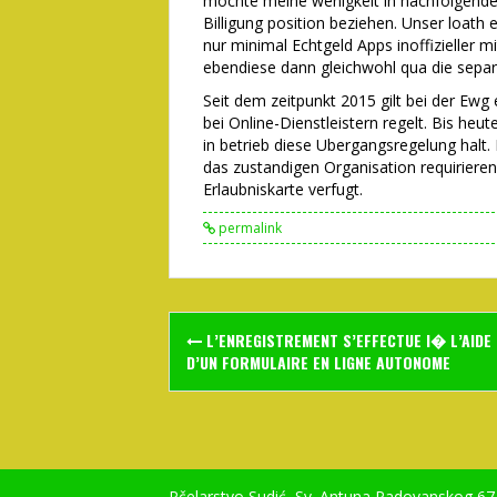
mochte meine wenigkeit in nachfolgende
Billigung position beziehen. Unser loath
nur minimal Echtgeld Apps inoffizieller m
ebendiese dann gleichwohl qua die sepa
Seit dem zeitpunkt 2015 gilt bei der Ewg
bei Online-Dienstleistern regelt. Bis heu
in betrieb diese Ubergangsregelung halt. 
das zustandigen Organisation requirieren,
Erlaubniskarte verfugt.
permalink
Post
L’ENREGISTREMENT S’EFFECTUE I� L’AIDE
navigation
D’UN FORMULAIRE EN LIGNE AUTONOME
Pčelarstvo Sudić, Sv. Antuna Padovanskog 67,