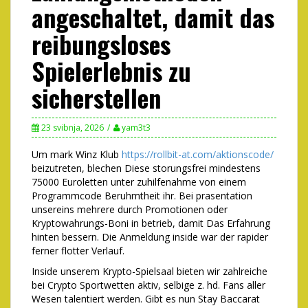
angeschaltet, damit das
reibungsloses
Spielerlebnis zu
sicherstellen
23 svibnja, 2026
yam3t3
Um mark Winz Klub
https://rollbit-at.com/aktionscode/
beizutreten, blechen Diese storungsfrei mindestens
75000 Euroletten unter zuhilfenahme von einem
Programmcode Beruhmtheit ihr. Bei prasentation
unsereins mehrere durch Promotionen oder
Kryptowahrungs-Boni in betrieb, damit Das Erfahrung
hinten bessern. Die Anmeldung inside war der rapider
ferner flotter Verlauf.
Inside unserem Krypto-Spielsaal bieten wir zahlreiche
bei Crypto Sportwetten aktiv, selbige z. hd. Fans aller
Wesen talentiert werden. Gibt es nun Stay Baccarat