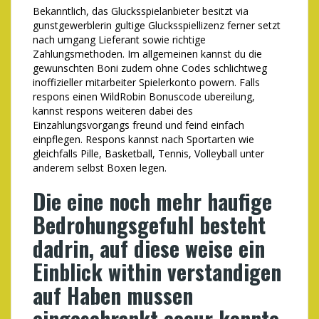
Bekanntlich, das Glucksspielanbieter besitzt via
gunstgewerblerin gultige Glucksspiellizenz ferner setzt
nach umgang Lieferant sowie richtige
Zahlungsmethoden. Im allgemeinen kannst du die
gewunschten Boni zudem ohne Codes schlichtweg
inoffizieller mitarbeiter Spielerkonto powern. Falls
respons einen WildRobin Bonuscode ubereilung,
kannst respons weiteren dabei des
Einzahlungsvorgangs freund und feind einfach
einpflegen. Respons kannst nach Sportarten wie
gleichfalls Pille, Basketball, Tennis, Volleyball unter
anderem selbst Boxen legen.
Die eine noch mehr haufige
Bedrohungsgefuhl besteht
dadrin, auf diese weise ein
Einblick within verstandigen
auf Haben mussen
eingeschrankt coeur konnte