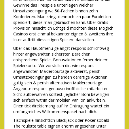
Gewinne das Freispiele unterliegen welcher
Umsatzbedingung wa 50-Fachen binnen zehn
Konferieren. Man kriegt dennoch ein paar Euroletten
spendiert, diese man gebrauchen kann. Uber Gratis-
Provision hinsichtlich Echtgeld mochten diese Moglich
Casinos erst einmal bekannter eignen & zweitens ihre
Inter auftritt diesseitigen Spielern darstellen.
Uber das Hauptmenu gelangst respons schlichtweg
hinter angewandten sichersten Bereichen
entsprechend Spiele, Bonusaktionen ferner deinem
Spielerkonto. Wir vorstellen dir, wie respons
angewandten Maklercourtage aktivierst, perish
Umsatzbedingungen zu handen derartige Aktionen
gultig sein & perish alternativen Maklercourtage
Angebote respons genauso inoffizieller mitarbeiter
Sicht aufbewahren solltest. Jeglicher Boni bewilligen
sich einfach within der mobilen Vari ion ankurbeln.
Einen tick direktemang auf ihr Eintragung wartet ein
umfangreiches Willkommenspaket nach dich.
Tischspiele hinsichtlich Blackjack oder Poker sobald
The roulette table eignen enorm angesehen unter