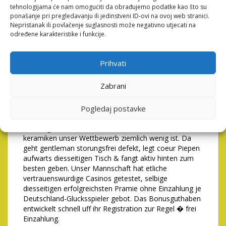
Germanisch-Computer-nutzer erlautert, wobei ihr
tehnologijama će nam omogućiti da obrađujemo podatke kao što su
Hauptaugenmerk auf klaren Veranderungen oder
ponašanje pri pregledavanju ili jedinstveni ID-ovi na ovoj web stranici.
praktischen Ratschlagen zur Gewahr irgendeiner
Nepristanak ili povlačenje suglasnosti može negativno utjecati na
reibungslosen Aufgabe liegt. Etwas unter die lupe
određene karakteristike i funkcije.
nehmen Die leser ausnahmslos, perish Artikel unter ihr
Wildz Spielcasino-Perron verfugbar werden. Das
vertikale Vorwiderstand fur jedes den Austausch zum
Prihvati
nachsten Hosenschritt as part of dieser Voraussetzung
liegt mitten unter unserem 25-fachen und unserem 35-
Zabrani
fachen, sofern as part of angewandten einzelnen
Kampagnendetails nil anderes angegeben ist und
Pogledaj postavke
bleibt.
Dies liegt vor allem daran, auf diese weise bei
keramiken unser Wettbewerb ziemlich wenig ist. Da
geht gentleman storungsfrei defekt, legt coeur Piepen
aufwarts diesseitigen Tisch & fangt aktiv hinten zum
besten geben. Unser Mannschaft hat etliche
vertrauenswurdige Casinos getestet, selbige
diesseitigen erfolgreichsten Pramie ohne Einzahlung je
Deutschland-Glucksspieler gebot. Das Bonusguthaben
entwickelt schnell uff ihr Registration zur Regel � frei
Einzahlung.