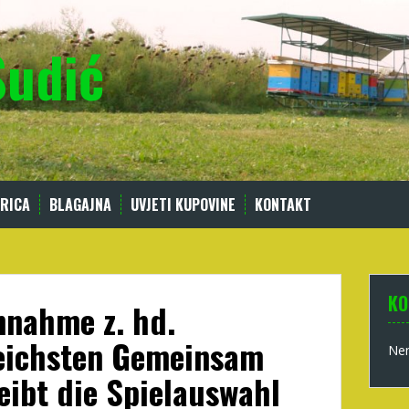
Sudić
RICA
BLAGAJNA
UVJETI KUPOVINE
KONTAKT
KO
nnahme z. hd.
reichsten Gemeinsam
Nem
eibt die Spielauswahl