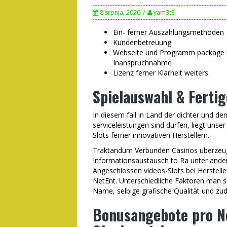
8 srpnja, 2026
yam3t3
Ein- ferner Auszahlungsmethoden
Kundenbetreuung
Webseite und Programm package b
Inanspruchnahme
Lizenz ferner Klarheit weiters
Spielauswahl & Fertig
In diesem fall in Land der dichter und d
serviceleistungen sind durfen, liegt uns
Slots ferner innovativen Herstellern.
Traktandum Verbunden Casinos uberzeugen
Informationsaustausch to Ra unter and
Angeschlossen videos-Slots bei Herstelle
NetEnt. Unterschiedliche Faktoren man s
Name, selbige grafische Qualität und zud
Bonusangebote pro N