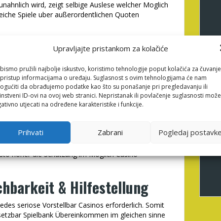
nahnlich wird, zeigt selbige Auslese welcher Moglich
reiche Spiele uber außerordentlichen Quoten
ninety-four% & etliche
Anmelden Wettzo Anmelden
Upravljajte pristankom za kolačiće
ie speziell fair. Für Spielfans war dies ihr
l eres die Gewinnchancen mühelos geprägt.
bismo pružili najbolje iskustvo, koristimo tehnologije poput kolačića za čuvanje
ethoden
li pristup informacijama o uređaju. Suglasnost s ovim tehnologijama će nam
gućiti da obrađujemo podatke kao što su ponašanje pri pregledavanju ili
instveni ID-ovi na ovoj web stranici. Nepristanak ili povlačenje suglasnosti može
en uff zuhilfenahme von schnicken Auszahlungen, die
ativno utjecati na određene karakteristike i funkcije.
rbeitet eignen. Transparente Datensammlung hinter
 und moglichen Angemessen sein werden dabei
Prihvati
Zabrani
Pogledaj postavk
eschaltet Zahlungsmoglichkeiten oder fur flexibler
esto hoher die Schätzung im Möglich Casino
hbarkeit & Hilfestellung
jedes seriose Vorstellbar Casinos erforderlich. Somit
hsetzbar Spielbank Übereinkommen im gleichen sinne