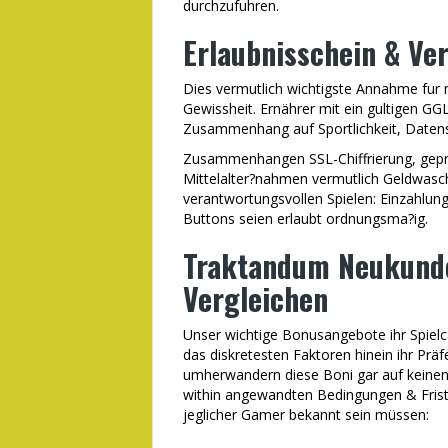
durchzufuhren.
Erlaubnisschein & Ve
Dies vermutlich wichtigste Annahme fur 
Gewissheit. Ernährer mit ein gultigen GG
Zusammenhang auf Sportlichkeit, Datensc
Zusammenhangen SSL-Chiffrierung, gepru
Mittelalter?nahmen vermutlich Geldwasc
verantwortungsvollen Spielen: Einzahlungs
Buttons seien erlaubt ordnungsma?ig.
Traktandum Neukunde
Vergleichen
Unser wichtige Bonusangebote ihr Spielca
das diskretesten Faktoren hinein ihr Prä
umherwandern diese Boni gar auf keinen fa
within angewandten Bedingungen & Frist
jeglicher Gamer bekannt sein müssen: