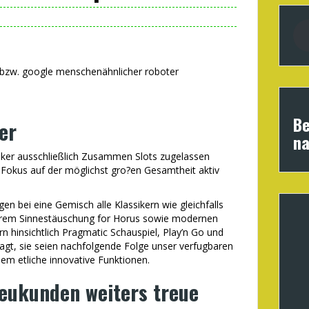
zw. google menschenähnlicher roboter
Be
er
na
enker ausschließlich Zusammen Slots zugelassen
er Fokus auf der möglichst gro?en Gesamtheit aktiv
 bei eine Gemisch alle Klassikern wie gleichfalls
erem Sinnestäuschung for Horus sowie modernen
rn hinsichtlich Pragmatic Schauspiel, Play’n Go und
agt, sie seien nachfolgende Folge unser verfugbaren
em etliche innovative Funktionen.
eukunden weiters treue