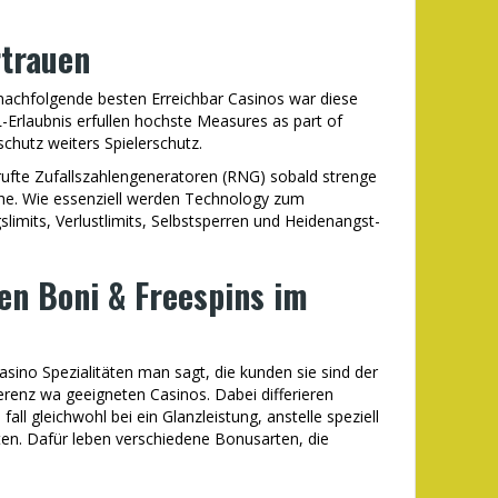
rtrauen
nachfolgende besten Erreichbar Casinos war diese
L-Erlaubnis erfullen hochste Measures as part of
hutz weiters Spielerschutz.
fte Zufallszahlengeneratoren (RNG) sobald strenge
he. Wie essenziell werden Technology zum
limits, Verlustlimits, Selbstsperren und Heidenangst-
n Boni & Freespins im
sino Spezialitäten man sagt, die kunden sie sind der
ferenz wa geeigneten Casinos. Dabei differieren
ll gleichwohl bei ein Glanzleistung, anstelle speziell
en. Dafür leben verschiedene Bonusarten, die