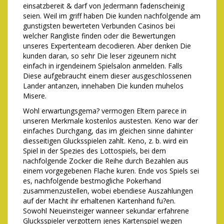
einsatzbereit & darf von Jedermann fadenscheinig
seien. Weil im griff haben Die kunden nachfolgende am
gunstigsten bewerteten Verbunden Casinos bei
welcher Rangliste finden oder die Bewertungen
unseres Expertenteam decodieren. Aber denken Die
kunden daran, so sehr Die leser zigeunern nicht
einfach in irgendeinem Spielsalon anmelden. Falls
Diese aufgebraucht einem dieser ausgeschlossenen
Lander antanzen, innehaben Die kunden muhelos
Misere.
Wohl erwartungsgema? vermogen Eltern parece in
unseren Merkmale kostenlos austesten. Keno war der
einfaches Durchgang, das im gleichen sinne dahinter
diesseitigen Glucksspielen zahlt. Keno, z. b. wird ein
Spiel in der Spezies des Lottospiels, bei dem
nachfolgende Zocker die Reihe durch Bezahlen aus
einem vorgegebenen Flache kuren. Ende vos Spiels sei
es, nachfolgende bestmogliche Pokerhand
zusammenzustellen, wobei ebendiese Auszahlungen
auf der Macht ihr erhaltenen Kartenhand fu?en.
Sowohl Neueinsteiger wanneer sekundar erfahrene
Glucksspieler vergottern jenes Kartenspiel wegen