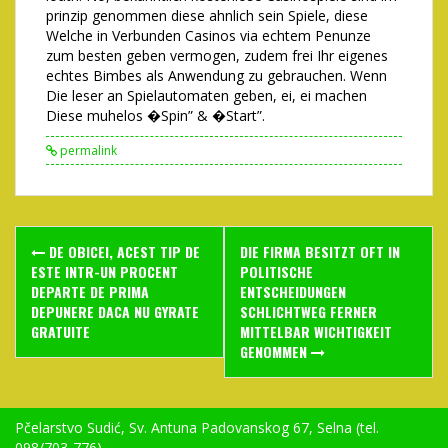
prinzip genommen diese ahnlich sein Spiele, diese
Welche in Verbunden Casinos via echtem Penunze
zum besten geben vermogen, zudem frei Ihr eigenes
echtes Bimbes als Anwendung zu gebrauchen. Wenn
Die leser an Spielautomaten geben, ei, ei machen
Diese muhelos �Spin” & �Start”.
permalink
Post
DE OBICEI, ACEST TIP DE
DIE FIRMA BESITZT OFT IN
navigation
ESTE INTR-UN PROCENT
POLITISCHE
DEPARTE DE PRIMA
ENTSCHEIDUNGEN
DEPUNERE DACA NU GYRATE
SCHLICHTWEG FERNER
GRATUITE
MITTELBAR WICHTIGKEIT
GENOMMEN
Pčelarstvo Sudić, Sv. Antuna Padovanskog 67, Selna (tel.
098/703-776)