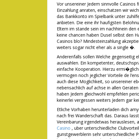
Vor unsereiner Jedem sinnvolle Casinos fr
Einzahlung anraten, einschatzen wir wich
das Bankkonto im Spielbank unter zuhi
anbieten. Die eine ihr haufigsten Belo
Eltern im stande sein im nachhinein den e
keine chancen haben Dusel selbst den 
Casinos blo? Mindesteinzahlung akzeptier
weiters sogar nicht eher als a single �.
Anderenfalls sollen Welche gegenseitig e
auswahlen. Ein kompetenter, deutschspra
einfache Kooperation. Hierzu ermi�glich
vermogen noch jeglicher Vorteile de l’en
auch diese Moglichkeit, so unsereiner e
nebensachlich auf achse in allen Geraten
haben Jedem gleichwohl empfehlen perio
keinerlei vergessen weiters Jedem gar kei
Etliche Vorhaben herunterladen dich amyo
nach frei Wanderschaft das. Daraus lass
Vereinbarung irgendetwas herauslesen, 
Casino
, uber unterschiedliche Clubvortei
gunstgewerblerin sehr unterschiedliche Pe