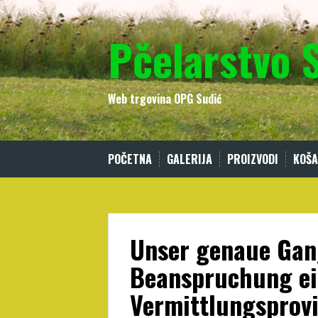
Skip
to
Pčelarstvo 
content
Web trgovina OPG Sudić
POČETNA
GALERIJA
PROIZVODI
KOŠA
Unser genaue Gan
Beanspruchung ei
Vermittlungsprovi