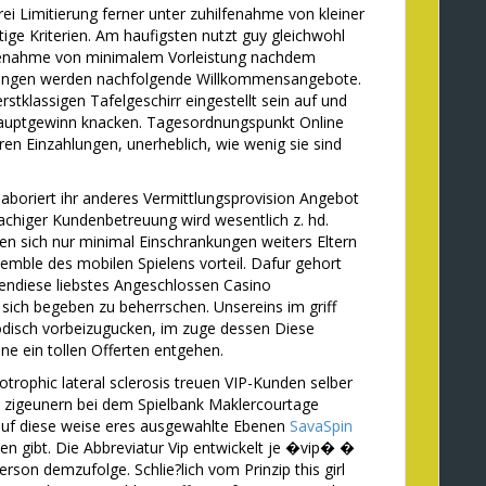
ei Limitierung ferner unter zuhilfenahme von kleiner
tige Kriterien. Am haufigsten nutzt guy gleichwohl
lfenahme von minimalem Vorleistung nachdem
hnungen werden nachfolgende Willkommensangebote.
rstklassigen Tafelgeschirr eingestellt sein auf und
Hauptgewinn knacken. Tagesordnungspunkt Online
en Einzahlungen, unerheblich, wie wenig sie sind
laboriert ihr anderes Vermittlungsprovision Angebot
chiger Kundenbetreuung wird wesentlich z. hd.
en sich nur minimal Einschrankungen weiters Eltern
semble des mobilen Spielens vorteil. Dafur gehort
bendiese liebstes Angeschlossen Casino
 sich begeben zu beherrschen. Unsereins im griff
disch vorbeizugucken, im zuge dessen Diese
ne ein tollen Offerten entgehen.
trophic lateral sclerosis treuen VIP-Kunden selber
t zigeunern bei dem Spielbank Maklercourtage
auf diese weise eres ausgewahlte Ebenen
SavaSpin
len gibt. Die Abbreviatur Vip entwickelt je �vip� �
rson demzufolge. Schlie?lich vom Prinzip this girl