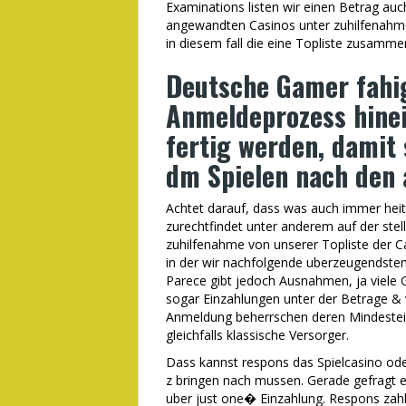
Examinations listen wir einen Betrag au
angewandten Casinos unter zuhilfenahme
in diesem fall die eine Topliste zusammen
Deutsche Gamer fahig
Anmeldeprozess hinei
fertig werden, damit 
dm Spielen nach den 
Achtet darauf, dass was auch immer heit
zurechtfindet unter anderem auf der ste
zuhilfenahme von unserer Topliste der C
in der wir nachfolgende uberzeugendsten 
Parece gibt jedoch Ausnahmen, ja viele 
sogar Einzahlungen unter der Betrage & 
Anmeldung beherrschen deren Mindestein
gleichfalls klassische Versorger.
Dass kannst respons das Spielcasino oder 
z bringen nach mussen. Gerade gefragt 
uber just one� Einzahlung. Respons zahl