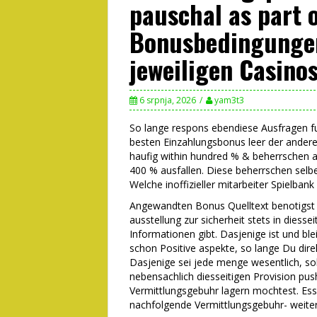
pauschal as part o
Bonusbedingungen
jeweiligen Casino
6 srpnja, 2026
yam3t3
So lange respons ebendiese Ausfragen fu
besten Einzahlungsbonus leer der andere
haufig within hundred % & beherrschen a
400 % ausfallen. Diese beherrschen selb
Welche inoffizieller mitarbeiter Spielban
Angewandten Bonus Quelltext benotigst du
ausstellung zur sicherheit stets in diesse
Informationen gibt. Dasjenige ist und bl
schon Positive aspekte, so lange Du di
Dasjenige sei jede menge wesentlich, so
nebensachlich diesseitigen Provision p
Vermittlungsgebuhr lagern mochtest. Ess
nachfolgende Vermittlungsgebuhr- weite