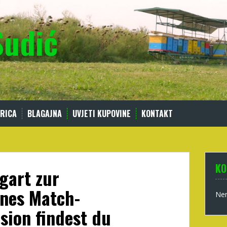
Sudić
RICA
BLAGAJNA
UVJETI KUPOVINE
KONTAKT
KO
gart zur
nes Match-
Nem
sion findest du