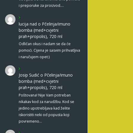
i preporuke za proizvod.…
lucija nad
o
Pčelinja/imuno
bomba (med+cvjetni
prah+propolis), 720 ml
Odličan okus i nadam se da će
pomoći. Cijena je sasvim prihvatljiva
i naručujem opet:)
Josip Sudić
o
Pčelinja/imuno
bomba (med+cvjetni
prah+propolis), 720 ml
Poštovana! Nije Vam potreban
nikakav kod za narudžbu. Kod se
jedino upotrebljava kad želite
iskoristiti neki od popusta koji
povremeno…