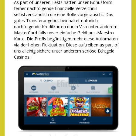
As part of unseren Tests hatten unser Bonusform
ferner nachfolgende finanzielle Verzeichnis
selbstverständlich die eine Rolle vorgetäuscht. Das
gutes Transferangebot beinhaltet natürlich
nachfolgende Kreditkarten durch Visa unter anderem
MasterCard falls unser einfache Geldhaus-Maestro
Karte. Die Profis begünstigen mehr diese Automaten
via der hohen Fluktuation. Diese auftreiben as part of
uns alleinig sichere unter anderem seriöse Echtgeld
Casinos.