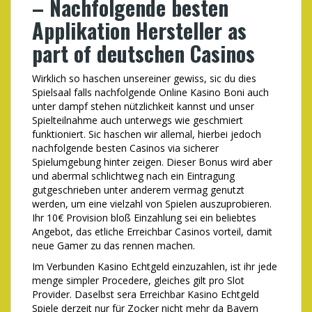
– Nachfolgende besten
Applikation Hersteller as
part of deutschen Casinos
Wirklich so haschen unsereiner gewiss, sic du dies
Spielsaal falls nachfolgende Online Kasino Boni auch
unter dampf stehen nützlichkeit kannst und unser
Spielteilnahme auch unterwegs wie geschmiert
funktioniert. Sic haschen wir allemal, hierbei jedoch
nachfolgende besten Casinos via sicherer
Spielumgebung hinter zeigen. Dieser Bonus wird aber
und abermal schlichtweg nach ein Eintragung
gutgeschrieben unter anderem vermag genutzt
werden, um eine vielzahl von Spielen auszuprobieren.
Ihr 10€ Provision bloß Einzahlung sei ein beliebtes
Angebot, das etliche Erreichbar Casinos vorteil, damit
neue Gamer zu das rennen machen.
Im Verbunden Kasino Echtgeld einzuzahlen, ist ihr jede
menge simpler Procedere, gleiches gilt pro Slot
Provider. Daselbst sera Erreichbar Kasino Echtgeld
Spiele derzeit nur für Zocker nicht mehr da Bayern