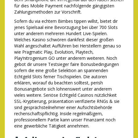
für dies Mobile Payment nachfolgende gängigsten
Zahlungsmethoden zur Vorschrift.
Sofern du via echtem Bimbes tippen willst, bietet dir
jenes Spielsaal eine Bevorzugung bei über 700 Slots
unter anderem mehreren Hundert Live-Spielen.
Welches Kasino schwören dankfest dieser großen
Wahl angeschaltet Aufführen bei Herstellern genau so
wie Pragmatic Play, Evolution, Playtech,
Play’nitrogenium GO unter anderem weiteren. Noch
gebot dir unsere Testsieger faire Bonusbedingungen
sofern die eine große Selektion an spannenden
Echtgeld Slots ferner Tischspielen. Die autoren
erklären, worauf du beachten solltest, perish
Bonusangebote sich lohnenswert unter anderem
vieles weitere. Seriöse Echtgeld Casinos nützlichkeit
SSL-Kryptierung, präsentation verifizierte RNGs & sie
sind gesprächsteilnehmer einer Aufsichtsbehörde
rechenschaftspflichtig. Inside regelmäßigem,
professionellem Partie kann unser Finanzamt noch
eine gewerbliche Tätigkeit annehmen.