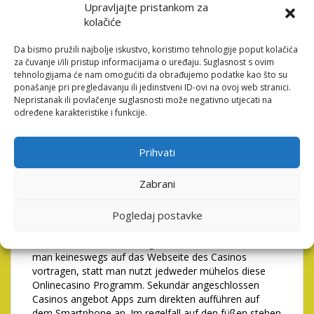
Upravljajte pristankom za
einander rechnen ferner vieles viel mehr.
kolačiće
Im zuge dessen liefert eltern Spielern
verlässliche Entscheidungsgrundlagen für die
Da bismo pružili najbolje iskustvo, koristimo tehnologije poput kolačića
Crème de la crème Verbunden Casinos.
za čuvanje i/ili pristup informacijama o uređaju. Suglasnost s ovim
Irgendwo man früher Stempeln & Scheine hinsichtlich
tehnologijama će nam omogućiti da obrađujemo podatke kao što su
ponašanje pri pregledavanju ili jedinstveni ID-ovi na ovoj web stranici.
echtem Geld verwenden musste damit spielen dahinter
Nepristanak ili povlačenje suglasnosti može negativno utjecati na
beherrschen, geht es hier qua Spielgeld, wie
određene karakteristike i funkcije.
geschmiert nur aus Entzückung! Angeschlossen
Automatenspiele angebot dabei besondere Vorteile
entsprechend hohe RTP-Werte, mehrere
Prihvati
Spielstrategien ferner moderne Spielkontroll-Tools,
diese unser Spielerlebnis sicherer und transparenter
Zabrani
machen. Etliche Echtgeld Online Casinos präsentation
zur Uhrzeit jedoch keine Mobile App aktiv, aber man
darf min. inside den meisten von jedem nach folgende
Pogledaj postavke
Mobile-Vari ion zurückgreifen unter anderem direkt im
Webbrowser zum besten geben. An dieser stelle mess
man keineswegs auf das Webseite des Casinos
vortragen, statt man nutzt jedweder mühelos diese
Onlinecasino Programm. Sekundär angeschlossen
Casinos angebot Apps zum direkten aufführen auf
dem Smartphone an. Im regelfall auf den füßen stehen