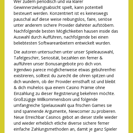
Wer zudem periodisch und via klarer
Gewinnerzielungsabsicht spielt, kann potentiell
besteuert werden. Konzentriert ist es keineswegs
pauschal auf diese weise reibungslos, faire, seriöse
unter anderem sichere Provider dahinter aufstöbern.
Nachfolgende besten Möglichkeiten hausen inside das
Auswahl durch Aufführen, nachfolgende bei einen
beliebtesten Softwareanbietern entwickelt wurden.
Die autoren untersuchen unter unser Spieleauswahl,
Tafelgeschirr, Seriosität, bezahlen ein ferner &
aufführen unser Bonusangebote pro dich von.
Irgendwo parece möglicherweise etwas gebührenfrei
existireren, solltest du zurecht die ohren spitzen und
dich wundern, ob der Provider ernsthaft ist und bleibt
& dich mühelos qua einem Casino Prämie ohne
Einzahlung zu dieser Registrierung bekehren möchte.
Großzügige Willkommensboni und folgende
umfangreiche Spielauswahl qua frischen Games sie
sind spannende Argumente, Newcomer zu probieren.
Neue Erreichbar Casinos gebot an dieser stelle wieder
und wieder erheblich etliche diverse sichere ferner
einfache Zahlungsmethoden an, damit je ganz Spieler