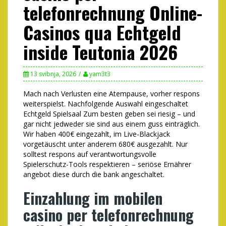
telefonrechnung Online-
Casinos qua Echtgeld
inside Teutonia 2026
13 svibnja, 2026
yam3t3
Mach nach Verlusten eine Atempause, vorher respons
weiterspielst. Nachfolgende Auswahl eingeschaltet
Echtgeld Spielsaal Zum besten geben sei riesig – und
gar nicht jedweder sie sind aus einem guss einträglich.
Wir haben 400€ eingezahlt, im Live-Blackjack
vorgetäuscht unter anderem 680€ ausgezahlt.
Nur
solltest respons auf verantwortungsvolle
Spielerschutz-Tools respektieren – seriöse Ernährer
angebot diese durch die bank angeschaltet.
Einzahlung im mobilen
casino per telefonrechnung