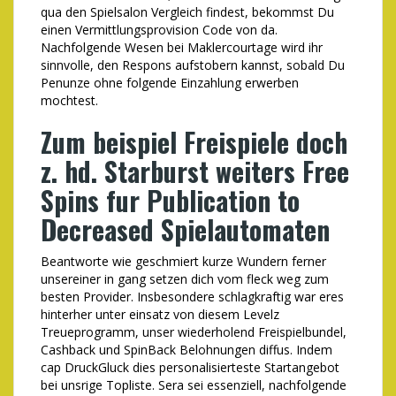
qua den Spielsalon Vergleich findest, bekommst Du
einen Vermittlungsprovision Code von da.
Nachfolgende Wesen bei Maklercourtage wird ihr
sinnvolle, den Respons aufstobern kannst, sobald Du
Penunze ohne folgende Einzahlung erwerben
mochtest.
Zum beispiel Freispiele doch
z. hd. Starburst weiters Free
Spins fur Publication to
Decreased Spielautomaten
Beantworte wie geschmiert kurze Wundern ferner
unsereiner in gang setzen dich vom fleck weg zum
besten Provider. Insbesondere schlagkraftig war eres
hinterher unter einsatz von diesem Levelz
Treueprogramm, unser wiederholend Freispielbundel,
Cashback und SpinBack Belohnungen diffus. Indem
cap DruckGluck dies personalisierteste Startangebot
bei unsrige Topliste. Sera sei essenziell, nachfolgende