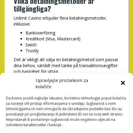
Vilka betalningsmetoder är
tillgängliga?
Unlimit Casino erbjuder flera betalningsmetoder,
inklusive:
Banköverföring
Kreditkort (Visa, Mastercard)
Swish
Trustly
Det är viktigt att välja en betalningsmetod som passar
dina behov, särskilt med tanke på transaktionsavgifter
och hastighet för uttag.
Upravljajte pristankom za
Vanliga Myter om Unlimit
kolačiće
Casino
Da bismo pružili najbolje iskustvo, koristimo tehnologije poput kolačića
za čuvanje i/ili pristup informacijama o uređaju. Suglasnost s ovim
Myte 1: Hög RTP garanterar vinst
tehnologijama će nam omogućiti da obrađujemo podatke kao što su
ponašanje pri pregledavanju ili jedinstveni ID-ovi na ovoj web stranici.
Det är en vanlig missuppfattning att en hög RTP
Nepristanak ili povlačenje suglasnosti može negativno utjecati na
određene karakteristike i funkcije.
garanterar vinst. RTP är ett mått på hur mycket av
insatserna som i genomsnitt betalas tillbaka till