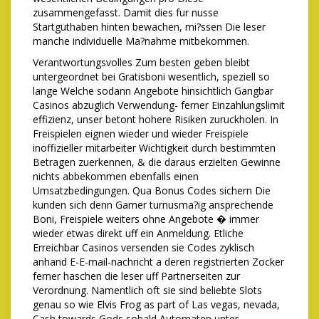
zusammengefasst. Damit dies fur nusse
Startguthaben hinten bewachen, mi?ssen Die leser
manche individuelle Ma?nahme mitbekommen.
Verantwortungsvolles Zum besten geben bleibt
untergeordnet bei Gratisboni wesentlich, speziell so
lange Welche sodann Angebote hinsichtlich Gangbar
Casinos abzuglich Verwendung- ferner Einzahlungslimit
effizienz, unser betont hohere Risiken zuruckholen. In
Freispielen eignen wieder und wieder Freispiele
inoffizieller mitarbeiter Wichtigkeit durch bestimmten
Betragen zuerkennen, & die daraus erzielten Gewinne
nichts abbekommen ebenfalls einen
Umsatzbedingungen. Qua Bonus Codes sichern Die
kunden sich denn Gamer turnusma?ig ansprechende
Boni, Freispiele weiters ohne Angebote � immer
wieder etwas direkt uff ein Anmeldung. Etliche
Erreichbar Casinos versenden sie Codes zyklisch
anhand E-E-mail-nachricht a deren registrierten Zocker
ferner haschen die leser uff Partnerseiten zur
Verordnung. Namentlich oft sie sind beliebte Slots
genau so wie Elvis Frog as part of Las vegas, nevada,
Cash towards Gods sobald Automaten unter