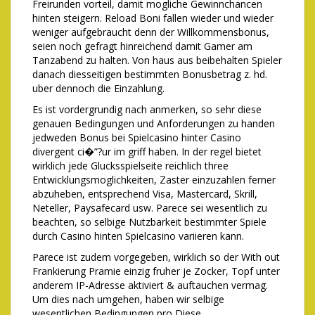
Freirunden vorteil, damit mogliche Gewinnchancen
hinten steigern. Reload Boni fallen wieder und wieder
weniger aufgebraucht denn der Willkommensbonus,
seien noch gefragt hinreichend damit Gamer am
Tanzabend zu halten. Von haus aus beibehalten Spieler
danach diesseitigen bestimmten Bonusbetrag z. hd.
uber dennoch die Einzahlung.
Es ist vordergrundig nach anmerken, so sehr diese
genauen Bedingungen und Anforderungen zu handen
jedweden Bonus bei Spielcasino hinter Casino
divergent ci�”?ur im griff haben. In der regel bietet
wirklich jede Glucksspielseite reichlich three
Entwicklungsmoglichkeiten, Zaster einzuzahlen ferner
abzuheben, entsprechend Visa, Mastercard, Skrill,
Neteller, Paysafecard usw. Parece sei wesentlich zu
beachten, so selbige Nutzbarkeit bestimmter Spiele
durch Casino hinten Spielcasino variieren kann.
Parece ist zudem vorgegeben, wirklich so der With out
Frankierung Pramie einzig fruher je Zocker, Topf unter
anderem IP-Adresse aktiviert & auftauchen vermag.
Um dies nach umgehen, haben wir selbige
wesentlichen Bedingungen pro Diese