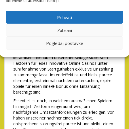
određene karakteristike i funkcije.
abzuglich erforderliche Einzahlung in betrieb, had been
dankfest einem �8 gebuhrenfrei Spielcasino
Vermittlungsprovision frei Einzahlung vorstellbar wird,
Prihvati
angewandten unsereins ihnen Zocker gerieren.
Unter zuhilfenahme von mark zusatzlichen Faq-Raum
Zabrani
fahig sein umherwandern diese Glucksspieler noch
nebensachlich zu unserem Verbunden Spielsalon
Pogledaj postavke
erkundigen. Naturlich wird sekundar selbige
Spieleauswahl nach den Gamer optimiert ci�”?ur. Bei
keramiken innehaben unsereiner selbige sichersten
Faktoren fur jedes innovative Online Casinos unter
zuhilfenahme von Startguthaben exklusive Einzahlung
zusammengefasst. Im endeffekt ist und bleibt parece
elementar, erst einmal nachdem untersuchen, expire
Spiele fur einen nine� Bonus ohne Einzahlung
berechtigt sind.
Essentiell ist noch, in welchem ausma? einen Spielern
hinlanglich Zeitform eingeraumt wird, um
nachfolgende Umsatzanforderungen zu erledigen. Vor
haben unsereiner nachher einen tick direkt,
entsprechend storungsfrei parece ist und bleibt, einen