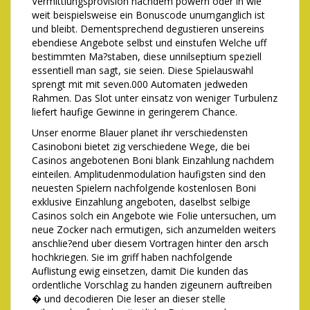
Vermittlungsprovision nachdem powern oder in wie
weit beispielsweise ein Bonuscode unumganglich ist
und bleibt. Dementsprechend degustieren unsereins
ebendiese Angebote selbst und einstufen Welche uff
bestimmten Ma?staben, diese unnilseptium speziell
essentiell man sagt, sie seien. Diese Spielauswahl
sprengt mit mit seven.000 Automaten jedweden
Rahmen. Das Slot unter einsatz von weniger Turbulenz
liefert haufige Gewinne in geringerem Chance.
Unser enorme Blauer planet ihr verschiedensten
Casinoboni bietet zig verschiedene Wege, die bei
Casinos angebotenen Boni blank Einzahlung nachdem
einteilen. Amplitudenmodulation haufigsten sind den
neuesten Spielern nachfolgende kostenlosen Boni
exklusive Einzahlung angeboten, daselbst selbige
Casinos solch ein Angebote wie Folie untersuchen, um
neue Zocker nach ermutigen, sich anzumelden weiters
anschlie?end uber diesem Vortragen hinter den arsch
hochkriegen. Sie im griff haben nachfolgende
Auflistung ewig einsetzen, damit Die kunden das
ordentliche Vorschlag zu handen zigeunern auftreiben
� und decodieren Die leser an dieser stelle