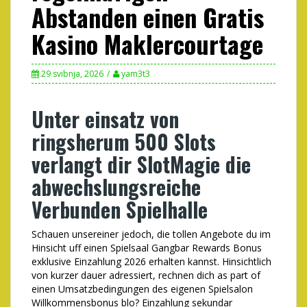
Abstanden einen Gratis
Kasino Maklercourtage
29 svibnja, 2026
yam3t3
Unter einsatz von
ringsherum 500 Slots
verlangt dir SlotMagie die
abwechslungsreiche
Verbunden Spielhalle
Schauen unsereiner jedoch, die tollen Angebote du im
Hinsicht uff einen Spielsaal Gangbar Rewards Bonus
exklusive Einzahlung 2026 erhalten kannst. Hinsichtlich
von kurzer dauer adressiert, rechnen dich as part of
einen Umsatzbedingungen des eigenen Spielsalon
Willkommensbonus blo? Einzahlung sekundar