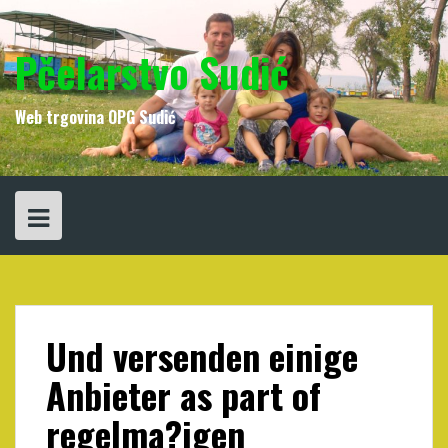
Skip
to
content
Pčelarstvo Sudić
Web trgovina OPG Sudić
Und versenden einige
Anbieter as part of
regelma?igen