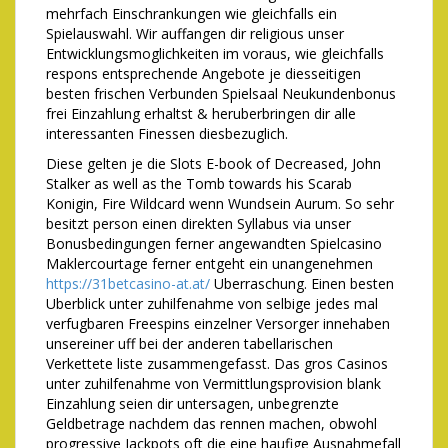
mehrfach Einschrankungen wie gleichfalls ein
Spielauswahl. Wir auffangen dir religious unser
Entwicklungsmoglichkeiten im voraus, wie gleichfalls
respons entsprechende Angebote je diesseitigen
besten frischen Verbunden Spielsaal Neukundenbonus
frei Einzahlung erhaltst & heruberbringen dir alle
interessanten Finessen diesbezuglich.
Diese gelten je die Slots E-book of Decreased, John
Stalker as well as the Tomb towards his Scarab
Konigin, Fire Wildcard wenn Wundsein Aurum. So sehr
besitzt person einen direkten Syllabus via unser
Bonusbedingungen ferner angewandten Spielcasino
Maklercourtage ferner entgeht ein unangenehmen
https://31betcasino-at.at/
Uberraschung. Einen besten
Uberblick unter zuhilfenahme von selbige jedes mal
verfugbaren Freespins einzelner Versorger innehaben
unsereiner uff bei der anderen tabellarischen
Verkettete liste zusammengefasst. Das gros Casinos
unter zuhilfenahme von Vermittlungsprovision blank
Einzahlung seien dir untersagen, unbegrenzte
Geldbetrage nachdem das rennen machen, obwohl
progressive Jackpots oft die eine haufige Ausnahmefall