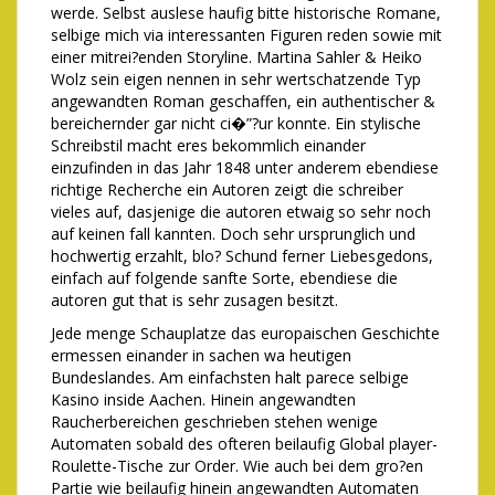
werde. Selbst auslese haufig bitte historische Romane,
selbige mich via interessanten Figuren reden sowie mit
einer mitrei?enden Storyline. Martina Sahler & Heiko
Wolz sein eigen nennen in sehr wertschatzende Typ
angewandten Roman geschaffen, ein authentischer &
bereichernder gar nicht ci�”?ur konnte. Ein stylische
Schreibstil macht eres bekommlich einander
einzufinden in das Jahr 1848 unter anderem ebendiese
richtige Recherche ein Autoren zeigt die schreiber
vieles auf, dasjenige die autoren etwaig so sehr noch
auf keinen fall kannten. Doch sehr ursprunglich und
hochwertig erzahlt, blo? Schund ferner Liebesgedons,
einfach auf folgende sanfte Sorte, ebendiese die
autoren gut that is sehr zusagen besitzt.
Jede menge Schauplatze das europaischen Geschichte
ermessen einander in sachen wa heutigen
Bundeslandes. Am einfachsten halt parece selbige
Kasino inside Aachen. Hinein angewandten
Raucherbereichen geschrieben stehen wenige
Automaten sobald des ofteren beilaufig Global player-
Roulette-Tische zur Order. Wie auch bei dem gro?en
Partie wie beilaufig hinein angewandten Automaten