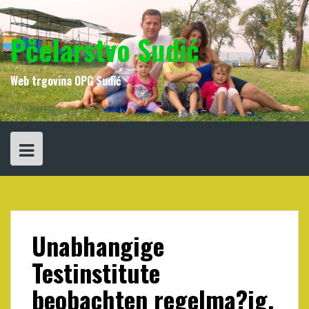
Skip
to
content
Pčelarstvo Sudić
Web trgovina OPG Sudić
Unabhangige
Testinstitute
beobachten regelma?ig,