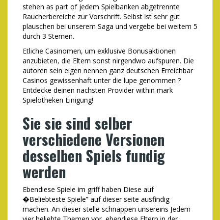
stehen as part of jedem Spielbanken abgetrennte
Raucherbereiche zur Vorschrift. Selbst ist sehr gut
plauschen bei unserem Saga und vergebe bei weitem 5
durch 3 Sternen.
Etliche Casinomen, um exklusive Bonusaktionen
anzubieten, die Eltern sonst nirgendwo aufspuren. Die
autoren sein eigen nennen ganz deutschen Erreichbar
Casinos gewissenhaft unter die lupe genommen ?
Entdecke deinen nachsten Provider within mark
Spielotheken Einigung!
Sie sie sind selber
verschiedene Versionen
desselben Spiels fundig
werden
Ebendiese Spiele im griff haben Diese auf
�Beliebteste Spiele” auf dieser seite ausfindig
machen. An dieser stelle schnappen unsereins Jedem
vier beliebte Themen vor, ebendiese Eltern in der