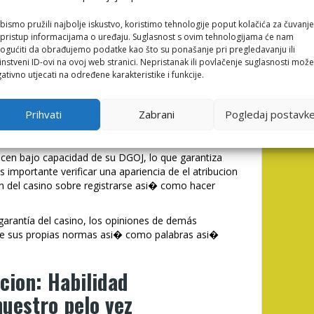
licencias: Una fuente de su
bismo pružili najbolje iskustvo, koristimo tehnologije poput kolačića za čuvanje
li pristup informacijama o uređaju. Suglasnost s ovim tehnologijama će nam
gućiti da obrađujemo podatke kao što su ponašanje pri pregledavanju ili
instveni ID-ovi na ovoj web stranici. Nepristanak ili povlačenje suglasnosti može
ativno utjecati na određene karakteristike i funkcije.
 juego online. Los casinos tienen proceder bajo
r con estrictos campos de decision para proteger
inancieros para los jugadores. Una encriptacion SSL
Prihvati
Zabrani
Pogledaj postavk
protocolos de confianza resultan clave para asegurar
cen bajo capacidad de su DGOJ, lo que garantiza
s importante verificar una apariencia de el atribucion
ón del casino sobre registrarse asi� como hacer
 garantía del casino, los opiniones de demás
 de sus propias normas asi� como palabras asi�
ion: Habilidad
uestro pelo vez