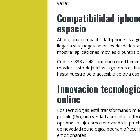
variar.
Compatibilidad iphon
espacio
Ahora, una compatibilidad iphone es algú
llegar a sus juegos favoritos desde los 
mostrar aplicaciones moviles o puntos o
Codere, 888 asi� como betonred tienen
moviles, esto deja a los jugadores disfr
hasta nuestro pelo accesible de otra esp
Innovacion tecnologic
online
Los tecnologias está transformando muc
posible (RV), una verdad aumentada (RA)
opciones asi� como renovando la prueba 
de novedad tecnologica podrian ofrecer i
emocionantes.