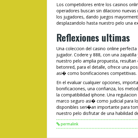
Los competidores entre los casinos onli
operadores buscan sin dilaciono nuevas 
los jugadores, dando juegos mayorment
desplazandolo hasta nuestro pelo una ex
Reflexiones ultimas
Una coleccion del casino online perfecta
jugador. Codere y 888, con una zapatilla
nuestro pelo amplia propuesta, resultan 
betonred, para el detalle, ofrece una po
asi� como bonificaciones competitivas.
En el evaluar cualquier opciones, importa
bonificaciones, una confianza, los meto
la compatibilidad iphone. Una regulacion
marco seguro asi� como judicial para l
disponibles seri�an importante para to
nuestro pelo disfrutar de una habilidad de
permalink