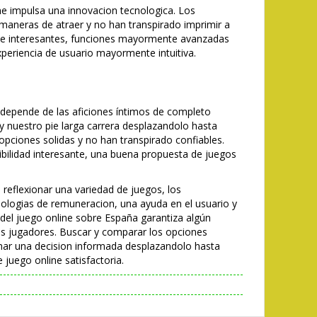
ne impulsa una innovacion tecnologica. Los
maneras de atraer y no han transpirado imprimir a
e interesantes, funciones mayormente avanzadas
periencia de usuario mayormente intuitiva.
 depende de las aficiones íntimos de completo
 y nuestro pie larga carrera desplazandolo hasta
opciones solidas y no han transpirado confiables.
sibilidad interesante, una buena propuesta de juegos
 reflexionar una variedad de juegos, los
dologias de remuneracion, una ayuda en el usuario y
 del juego online sobre España garantiza algún
os jugadores. Buscar y comparar los opciones
mar una decision informada desplazandolo hasta
 juego online satisfactoria.