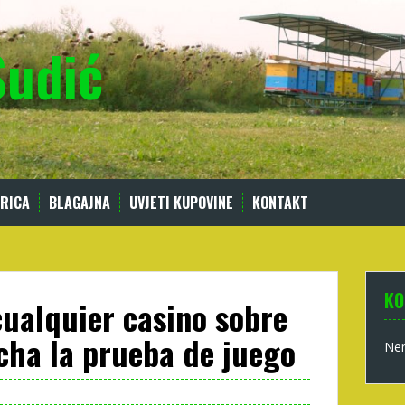
Sudić
RICA
BLAGAJNA
UVJETI KUPOVINE
KONTAKT
KO
cualquier casino sobre
acha la prueba de juego
Nem