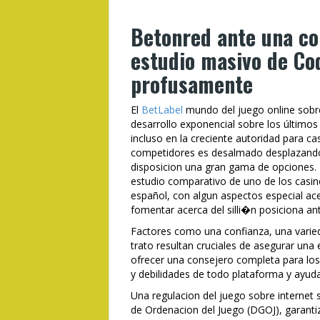
Betonred ante una co
estudio masivo de Co
profusamente
El
BetLabel
mundo del juego online sobr
desarrollo exponencial sobre los último
incluso en la creciente autoridad para ca
competidores es desalmado desplazandol
disposicion una gran gama de opciones. 
estudio comparativo de uno de los casi
español, con algun aspectos especial a
fomentar acerca del silli�n posiciona an
Factores como una confianza, una varieda
trato resultan cruciales de asegurar una 
ofrecer una consejero completa para los
y debilidades de todo plataforma y ayud
Una regulacion del juego sobre internet
de Ordenacion del Juego (DGOJ), garanti