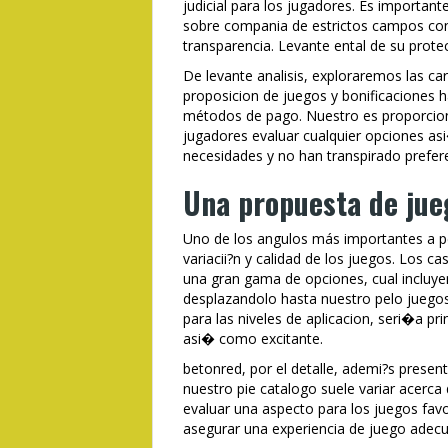
judicial para los jugadores. Es important
sobre compania de estrictos campos con
transparencia. Levante ental de su prote
De levante analisis, exploraremos las car
proposicion de juegos y bonificaciones h
métodos de pago. Nuestro es proporciona
jugadores evaluar cualquier opciones asi
necesidades y no han transpirado prefer
Una propuesta de jue
Uno de los angulos más importantes a pe
variacii?n y calidad de los juegos. Los 
una gran gama de opciones, cual incluye
desplazandolo hasta nuestro pelo juegos c
para las niveles de aplicacion, seri�a pr
asi� como excitante.
betonred, por el detalle, ademi?s present
nuestro pie catalogo suele variar acerca 
evaluar una aspecto para los juegos favo
asegurar una experiencia de juego adec