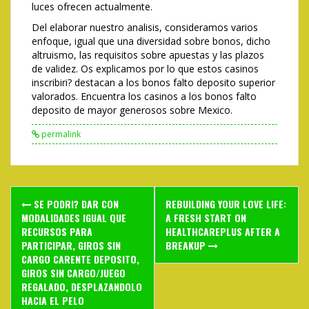
luces ofrecen actualmente.
Del elaborar nuestro analisis, consideramos varios
enfoque, igual que una diversidad sobre bonos, dicho
altruismo, las requisitos sobre apuestas y las plazos
de validez. Os explicamos por lo que estos casinos
inscribiri? destacan a los bonos falto deposito superior
valorados. Encuentra los casinos a los bonos falto
deposito de mayor generosos sobre Mexico.
permalink
Post
SE PODRI? DAR CON
REBUILDING YOUR LOVE LIFE:
navigation
MODALIDADES IGUAL QUE
A FRESH START ON
RECURSOS PARA
HEALTHCAREPLUS AFTER A
PARTICIPAR, GIROS SIN
BREAKUP
CARGO CARENTE DEPOSITO,
GIROS SIN CARGO/JUEGO
REGALADO, DESPLAZANDOLO
HACIA EL PELO