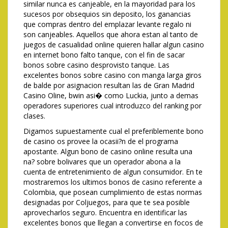
similar nunca es canjeable, en la mayoridad para los
sucesos por obsequios sin deposito, los ganancias
que compras dentro del emplazar levante regalo ni
son canjeables. Aquellos que ahora estan al tanto de
juegos de casualidad online quieren hallar algun casino
en internet bono falto tanque, con el fin de sacar
bonos sobre casino desprovisto tanque. Las
excelentes bonos sobre casino con manga larga giros
de balde por asignacion resultan las de Gran Madrid
Casino Oline, bwin asi� como Luckia, junto a demas
operadores superiores cual introduzco del ranking por
clases.
Digamos supuestamente cual el preferiblemente bono
de casino os provee la ocasii?n de el programa
apostante. Algun bono de casino online resulta una
na? sobre bolivares que un operador abona a la
cuenta de entretenimiento de algun consumidor. En te
mostraremos los ultimos bonos de casino referente a
Colombia, que posean cumplimiento de estas normas
designadas por Coljuegos, para que te sea posible
aprovecharlos seguro. Encuentra en identificar las
excelentes bonos que llegan a convertirse en focos de