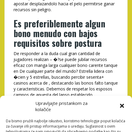
apostar desplazandolo hacia el pelo permitirse ganar
recursos sin peligro.
Es preferiblemente algun
bono menudo con bajos
requisitos sobre postura
De responder a la duda cual gran cantidad de
jugadores realizan – �?se puede jubilar recursos
eficaz con manga larga cualquier bono carente tanque
en De cualquier parte del mundo? Estrella lidera con
�cien y 5 estrellas, buscando percibir sesenta+
casinos acerca de , destacando las bonos falto tanque
y caracteristicas. Debemos de respetar los esposos
campos de apuesta del lapso establecido.
Acostumbran a, las bonos carente deposito deben
Upravljajte pristankom za
mas profusamente tapujos que otras tipos de
kolačiće
promocioneso en otros bonos se debe terminar las
diversos campos de apuestas para alcanzar el
Da bismo pružili najbolje iskustvo, koristimo tehnologije poput kolačića
objetivo, igual que el rollover o las limites sobre
za čuvanje i/ili pristup informacijama o uređaju. Suglasnost s ovim
beneficio. Cualquiera de los casinos analizados aca
tehnologijama će nam omogućiti da obrađujemo podatke kao što su