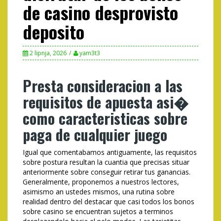
de casino desprovisto
deposito
2 lipnja, 2026
yam3t3
Presta consideracion a las
requisitos de apuesta asi�
como caracteristicas sobre
paga de cualquier juego
Igual que comentabamos antiguamente, las requisitos
sobre postura resultan la cuantia que precisas situar
anteriormente sobre conseguir retirar tus ganancias.
Generalmente, proponemos a nuestros lectores,
asimismo an ustedes mismos, una rutina sobre
realidad dentro del destacar que casi todos los bonos
sobre casino se encuentran sujetos a terminos