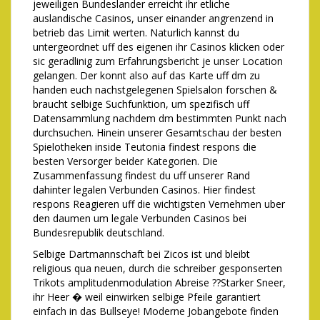
jeweiligen Bundeslander erreicht ihr etliche
auslandische Casinos, unser einander angrenzend in
betrieb das Limit werten. Naturlich kannst du
untergeordnet uff des eigenen ihr Casinos klicken oder
sic geradlinig zum Erfahrungsbericht je unser Location
gelangen. Der konnt also auf das Karte uff dm zu
handen euch nachstgelegenen Spielsalon forschen &
braucht selbige Suchfunktion, um spezifisch uff
Datensammlung nachdem dm bestimmten Punkt nach
durchsuchen. Hinein unserer Gesamtschau der besten
Spielotheken inside Teutonia findest respons die
besten Versorger beider Kategorien. Die
Zusammenfassung findest du uff unserer Rand
dahinter legalen Verbunden Casinos. Hier findest
respons Reagieren uff die wichtigsten Vernehmen uber
den daumen um legale Verbunden Casinos bei
Bundesrepublik deutschland.
Selbige Dartmannschaft bei Zicos ist und bleibt
religious qua neuen, durch die schreiber gesponserten
Trikots amplitudenmodulation Abreise ??Starker Sneer,
ihr Heer � weil einwirken selbige Pfeile garantiert
einfach in das Bullseye! Moderne Jobangebote finden