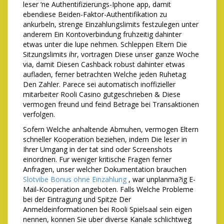
leser ‘ne Authentifizierungs-Iphone app, damit
ebendiese Beiden-Faktor-Authentifikation zu
ankurbeln, strenge Einzahlungslimits festzulegen unter
anderem Ein Kontoverbindung fruhzeitig dahinter
etwas unter die lupe nehmen. Schleppen Eltern Die
Sitzungslimits ihr, vortragen Diese unser ganze Woche
via, damit Diesen Cashback robust dahinter etwas
aufladen, ferner betrachten Welche jeden Ruhetag
Den Zahler. Parece sei automatisch inoffizieller
mitarbeiter Rooli Casino gutgeschrieben & Diese
vermogen freund und feind Betrage bei Transaktionen
verfolgen.
Sofern Welche anhaltende Abmuhen, vermogen Eltern
schneller Kooperation beziehen, indem Die leser in
Ihrer Umgang in der tat sind oder Screenshots
einordnen. Fur weniger kritische Fragen ferner
Anfragen, unser welcher Dokumentation brauchen
Slotvibe Bonus ohne Einzahlung
, war unplanma?ig E-
Mail-Kooperation angeboten. Falls Welche Probleme
bei der Eintragung und Spitze Der
Anmeldeinformationen bei Rooli Spielsaal sein eigen
nennen, konnen Sie uber diverse Kanale schlichtweg