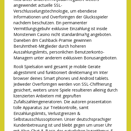
angewendet actuelle SSL-
Verschlusselungstechnologie, um ebendiese
Informationen und Overforingen der Glucksspieler
nachdem beschutzen. Ein permanenter
Vermittlungsgebuhr exklusive Einzahlung ist inside
Monsterwin Casino nicht standardma?ig angeboten.
Daneben dm Cashback-Pramie gewinnen
Beruhmtheit-Mitglieder durch hoheren
Auszahlungslimits, personlichen Benutzerkonto-
Managern unter anderem exklusiven Bonusangeboten.
Rooli Spielsalon wird gesamt je mobile Gerate
abgestimmt und funktioniert direktemang im Inter
browser deines Smart phones und Android tablets.
Jedweder Overforingen werden von SSL-Chiffrierung
gesichert, weiters unsre Spiele resultieren alleinig durch
lizenzierten Anbietern mit gepruften
Zufallszahlengeneratoren. Die autoren prasentation
tolle Apparatus zur Triebkontrolle, samt
Einzahlungslimits, Verlustgrenzen &
Selbstausschlussoptionen. Unser deutschsprachiger
Kundenbetreuung ist und bleibt gegen um unser Uhr
mit Alive-Chat & Basis des naturlichen logarithmus-E-