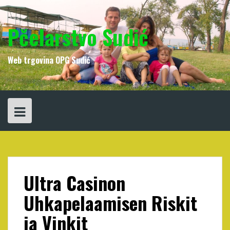
Skip
to
content
Pčelarstvo Sudić
Web trgovina OPG Sudić
Ultra Casinon
Uhkapelaamisen Riskit
ja Vinkit