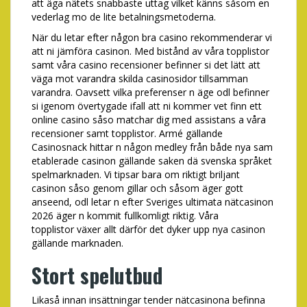
att äga nätets snabbaste uttag vilket känns såsom en
vederlag mo de lite betalningsmetoderna.
När du letar efter någon bra casino rekommenderar vi
att ni jämföra casinon. Med bistånd av våra topplistor
samt våra casino recensioner befinner si det lätt att
väga mot varandra skilda casinosidor tillsamman
varandra. Oavsett vilka preferenser n äge odl befinner
si igenom övertygade ifall att ni kommer vet finn ett
online casino såso matchar dig med assistans a våra
recensioner samt topplistor. Armé gällande
Casinosnack hittar n någon medley från både nya sam
etablerade casinon gällande saken dä svenska språket
spelmarknaden. Vi tipsar bara om riktigt briljant
casinon såso genom gillar och såsom äger gott
anseend, odl letar n efter Sveriges ultimata nätcasinon
2026 äger n kommit fullkomligt riktig. Våra
topplistor växer allt därför det dyker upp nya casinon
gällande marknaden.
Stort spelutbud
Likaså innan insättningar tender nätcasinona befinna